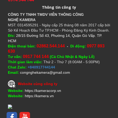
Thông tin công ty
CÔNG TY TNHH TMDV VIỄN THÔNG CÔNG
NGHỆ
KAMERA
MST: 0314595291 - Ngày cấp 25 tháng 08 năm 2017 cấp bởi
Sở Kế Hoạch Đầu Tư TP.HCM - Phòng Đăng Ký Kinh Doanh.
Đ/c:
28/15 Đường Số 43, Phường 14, Quận Gò Vấp. TP.
HCM
02862.544.144
0977 893
Điện thoại bàn:
-
Di động:
630
0917 744 144
Tư vấn:
(Cả Chủ Nhật & Ngày Lễ)
Thời gian làm việc:
Thứ 2 - Thứ 7 (8:00AM - 5:00PM)
Chat Zalo:
+840917744144
Email:
congnghekamera@gmail.com
Website cùng công ty
Website:
https://kameracorp.vn
Website:
https://kamera.vn