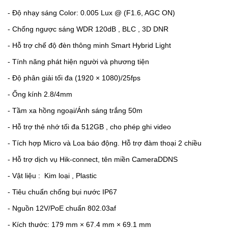
-
Độ nhạy sáng Color: 0.005 Lux @ (F1.6, AGC ON)
-
Chống ngược sáng WDR 120dB , BLC , 3D DNR
-
Hỗ trợ chế độ đèn thông minh Smart Hybrid Light
-
Tính năng phát hiện người và phương tiện
-
Độ phân giải tối đa (1920 × 1080)/25fps
-
Ống kính 2.8/4mm
-
Tầm xa hồng ngoại/Ánh sáng trắng 50m
-
Hỗ trợ thẻ nhớ tối đa 512GB , cho phép ghi video
-
Tích hợp Micro và Loa báo động. Hỗ trợ đàm thoại 2 chiều
-
Hỗ trợ dịch vụ Hik-connect, tên miền CameraDDNS
-
Vật liệu : Kim loại , Plastic
-
Tiêu chuẩn chống bụi nước IP67
-
Nguồn 12V/PoE chuẩn 802.03af
- Kích thước: 179 mm × 67.4 mm × 69.1 mm