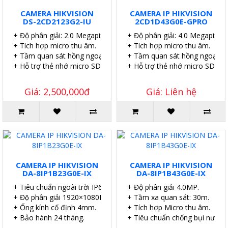
CAMERA HIKVISION
CAMERA IP HIKVISION
DS-2CD2123G2-IU
2CD1D43G0E-GPRO
+ Độ phân giải: 2.0 Megapixel.
+ Độ phân giải: 4.0 Megapixel.
+ Tích hợp micro thu âm.
+ Tích hợp micro thu âm.
+ Tầm quan sát hồng ngoại: 40 mét.
+ Tầm quan sát hồng ngoại: 4
+ Hỗ trợ thẻ nhớ micro SD 256GB.
+ Hỗ trợ thẻ nhớ micro SD 51
Giá: 2,500,000đ
Giá: Liên hệ
CAMERA IP HIKVISION
CAMERA IP HIKVISION
DA-8IP1B23G0E-IX
DA-8IP1B43G0E-IX
+ Tiêu chuẩn ngoài trời IP67.
+ Độ phân giải 4.0MP.
+ Độ phân giải 1920×1080P.
+ Tầm xa quan sát: 30m.
+ Ống kính cố định 4mm.
+ Tích hợp Micro thu âm.
+ Bảo hành 24 tháng.
+ Tiêu chuẩn chống bụi nước I