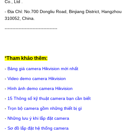
Co., Ltd .
- Địa Chỉ: No.700 Dongliu Road, Binjiang District, Hangzhou
310052, China.
----------------------------------
*
Tham khảo thêm:
-
Bảng giá camera Hikvision mới nhất
-
Video demo camera Hikvision
-
Hình ảnh demo camera Hikvision
-
15 Thông số kỹ thuật camera bạn cần biết
-
Trọn bộ camera gồm những thiết bị gì
-
Những lưu ý khi lắp đặt camera
-
Sơ đồ lắp đặt hệ thống camera