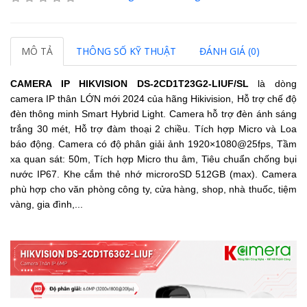
MÔ TẢ
THÔNG SỐ KỸ THUẬT
ĐÁNH GIÁ (0)
CAMERA IP HIKVISION
DS-2CD1T23G2-LIUF/SL
là dòng
camera IP thân LỚN mới 2024 của hãng Hikivision,
Hỗ trợ chế độ
đèn thông minh Smart Hybrid Light.
Camera hỗ trợ đèn ánh sáng
trắng 30 mét,
Hỗ trợ đàm thoại 2 chiều.
Tích hợp Micro và Loa
báo động.
Camera có độ phân giải ảnh 1920×1080@25fps, Tầm
xa quan sát: 50m, Tích hợp Micro thu âm, Tiêu chuẩn chống bụi
nước IP67.
Khe cắm thẻ nhớ microroSD 512GB (max). Camera
phù hợp cho văn phòng công ty, cửa hàng, shop, nhà thuốc, tiệm
vàng, gia đình,...