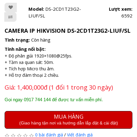
Model:
DS-2CD1T23G2-
Lượt xem:
LIUF/SL
6592
CAMERA IP HIKVISION DS-2CD1T23G2-LIUF/SL
Tình trạng:
Còn hàng
Tính năng nổi bật:
+ Độ phân giải 1920×1080@25fps.
+ Tầm xa quan sát: 50m.
+ Tích hợp Micro thu âm.
+ Hỗ trợ đàm thoại 2 chiều.
Giá:
1,400,000đ (1 đổi 1 trong 30 ngày)
Gọi ngay 0917 744 144 để được tư vấn miễn phí.
MUA HÀNG
(Giao hàng tận nơi và hướng dẫn lắp đặt & cài đặt)
0 bài đánh giá
/
Viết đánh giá