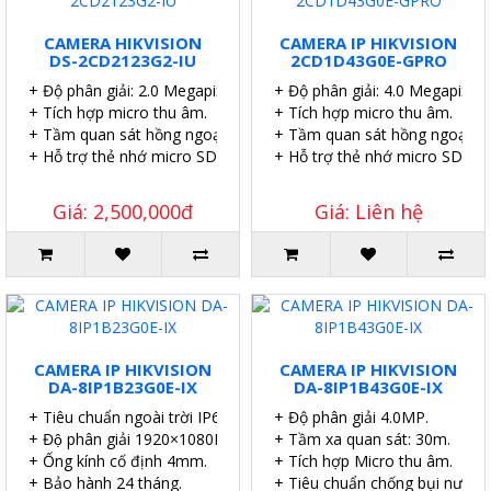
CAMERA HIKVISION
CAMERA IP HIKVISION
DS-2CD2123G2-IU
2CD1D43G0E-GPRO
+ Độ phân giải: 2.0 Megapixel.
+ Độ phân giải: 4.0 Megapixel.
+ Tích hợp micro thu âm.
+ Tích hợp micro thu âm.
+ Tầm quan sát hồng ngoại: 40 mét.
+ Tầm quan sát hồng ngoại: 4
+ Hỗ trợ thẻ nhớ micro SD 256GB.
+ Hỗ trợ thẻ nhớ micro SD 51
Giá: 2,500,000đ
Giá: Liên hệ
CAMERA IP HIKVISION
CAMERA IP HIKVISION
DA-8IP1B23G0E-IX
DA-8IP1B43G0E-IX
+ Tiêu chuẩn ngoài trời IP67.
+ Độ phân giải 4.0MP.
+ Độ phân giải 1920×1080P.
+ Tầm xa quan sát: 30m.
+ Ống kính cố định 4mm.
+ Tích hợp Micro thu âm.
+ Bảo hành 24 tháng.
+ Tiêu chuẩn chống bụi nước I