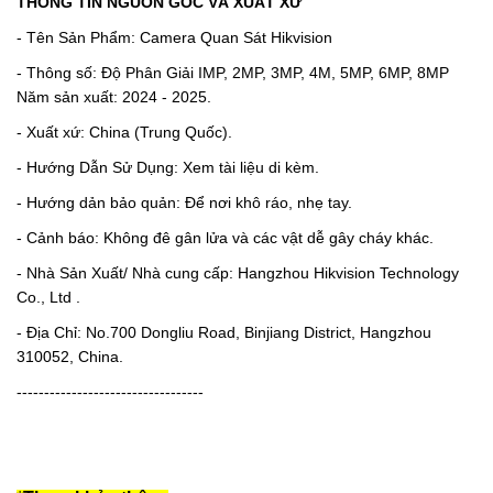
THÔNG TIN NGUỒN GỐC VÀ XUẤT XỨ
- Tên Sản Phẩm: Camera Quan Sát Hikvision
- Thông số: Độ Phân Giải IMP, 2MP, 3MP, 4M, 5MP, 6MP, 8MP
Năm sản xuất: 2024 - 2025.
- Xuất xứ: China (Trung Quốc).
- Hướng Dẫn Sử Dụng: Xem tài liệu di kèm.
- Hướng dản bảo quản: Để nơi khô ráo, nhẹ tay.
- Cảnh báo: Không đê gân lửa và các vật dễ gây cháy khác.
- Nhà Sản Xuất/ Nhà cung cấp: Hangzhou Hikvision Technology
Co., Ltd .
- Địa Chỉ: No.700 Dongliu Road, Binjiang District, Hangzhou
310052, China.
----------------------------------