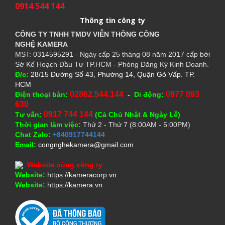
0914 544 144
Thông tin công ty
CÔNG TY TNHH TMDV VIỄN THÔNG CÔNG
NGHỆ
KAMERA
MST: 0314595291 - Ngày cấp 25 tháng 08 năm 2017 cấp bởi
Sở Kế Hoạch Đầu Tư TP.HCM - Phòng Đăng Ký Kinh Doanh.
Đ/c:
28/15 Đường Số 43, Phường 14, Quận Gò Vấp. TP.
HCM
02862.544.144
0977 893
Điện thoại bàn:
-
Di động:
630
0917 744 144
Tư vấn:
(Cả Chủ Nhật & Ngày Lễ)
Thời gian làm việc:
Thứ 2 - Thứ 7 (8:00AM - 5:00PM)
Chat Zalo:
+840917744144
Email:
congnghekamera@gmail.com
Website cùng công ty
Website:
https://kameracorp.vn
Website:
https://kamera.vn