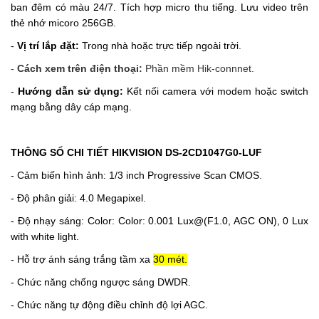
ban đêm có màu 24/7. Tích hợp micro thu tiếng. Lưu video trên
thẻ nhớ micoro 256GB.
-
Vị trí lắp đặt:
Trong nhà hoặc trực tiếp ngoà
i trời.
-
Cách xem trên điện thoại:
Phần mềm Hik-connnet.
-
Hướng dẫn sử dụng:
Kết nối camera với modem hoặc switch
mạng bằng dây cáp mạng.
THÔNG SỐ CHI TIẾT HIKVISION DS-2CD1047G0-LUF
- Cảm biến hình ảnh: 1/3 inch Progressive Scan CMOS.
- Độ phân giải: 4.0 Megapixel.
- Độ nhạy sáng: Color: Color: 0.001 Lux@(F1.0, AGC ON), 0 Lux
with white light.
- Hỗ trợ ánh sáng trắng tầm xa
30 mét.
- Chức năng chống ngược sáng DWDR.
- Chức năng tự động điều chỉnh độ lợi AGC.