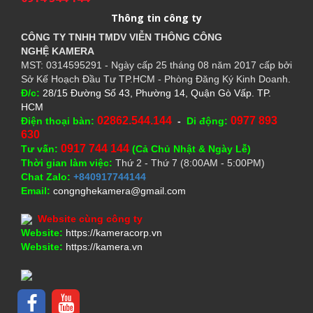
Thông tin công ty
CÔNG TY TNHH TMDV VIỄN THÔNG CÔNG
NGHỆ
KAMERA
MST: 0314595291 - Ngày cấp 25 tháng 08 năm 2017 cấp bởi
Sở Kế Hoạch Đầu Tư TP.HCM - Phòng Đăng Ký Kinh Doanh.
Đ/c:
28/15 Đường Số 43, Phường 14, Quận Gò Vấp. TP.
HCM
02862.544.144
0977 893
Điện thoại bàn:
-
Di động:
630
0917 744 144
Tư vấn:
(Cả Chủ Nhật & Ngày Lễ)
Thời gian làm việc:
Thứ 2 - Thứ 7 (8:00AM - 5:00PM)
Chat Zalo:
+840917744144
Email:
congnghekamera@gmail.com
Website cùng công ty
Website:
https://kameracorp.vn
Website:
https://kamera.vn