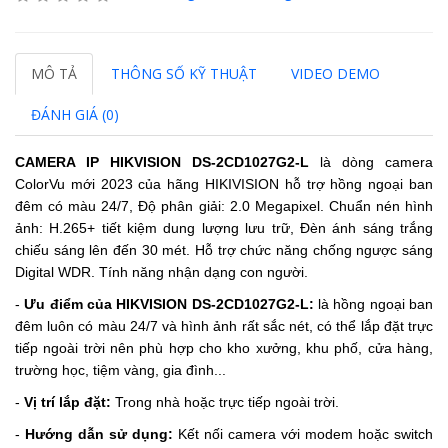
MÔ TẢ
THÔNG SỐ KỸ THUẬT
VIDEO DEMO
ĐÁNH GIÁ (0)
CAMERA IP HIKVISION DS-2CD1027G2-L
là dòng camera
ColorVu mới 2023 của hãng
HIKIVISION
hỗ trợ hồng ngoại ban
đêm có màu 24/7, Độ phân giải: 2.0 Megapixel. Chuẩn nén hình
ảnh: H.265+ tiết kiệm dung lượng lưu trữ, Đèn ánh sáng trắng
chiếu sáng lên đến 30 mét. Hỗ trợ chức năng chống ngược sáng
Digital WDR.
Tính năng nhận dạng con người.
-
Ưu điểm của HIKVISION DS-2CD1027G2-L:
là hồng ngoại ban
đêm luôn có màu 24/7 và hình ảnh rất sắc nét, có thể lắp đặt trực
tiếp ngoài trời nên phù hợp cho kho xưởng, khu phố, cửa hàng,
trường học, tiệm vàng, gia đình...
-
Vị trí lắp đặt:
Trong nhà hoặc trực tiếp ngoài trời.
-
Hướng dẫn sử dụng:
Kết nối camera với modem hoặc switch