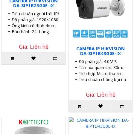
CAMERA IP HIKVISION
DA-8IP1B23G0E-IX
+ Tiêu chuẩn ngoài trời IP67.
+ Độ phân giải 1920×1080P.
+ Ống kính cố định 4mm.
+ Bảo hành 24 tháng.
Giá: Liên hệ
CAMERA IP HIKVISION
DA-8IP1B43G0E-IX
+ Độ phân giải 4.0MP.
+ Tầm xa quan sát: 30m.
+ Tích hợp Micro thu âm.
+ Tiêu chuẩn chống bụi nước I
Giá: Liên hệ