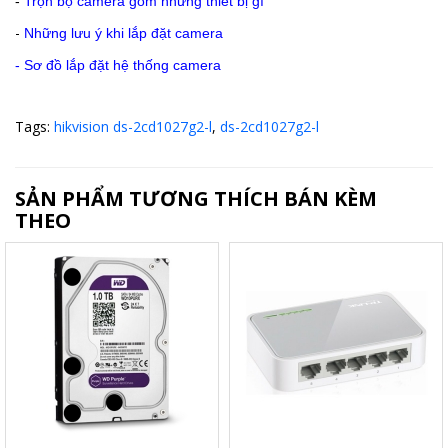
-
Trọn bộ camera gồm những thiết bị gì
-
Những lưu ý khi lắp đặt camera
-
Sơ đồ lắp đặt hệ thống camera
Tags:
hikvision ds-2cd1027g2-l
,
ds-2cd1027g2-l
SẢN PHẨM TƯƠNG THÍCH BÁN KÈM
THEO