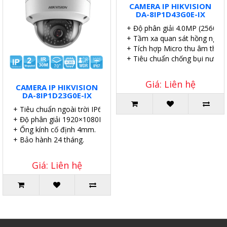
CAMERA IP HIKVISION
DA-8IP1D43G0E-IX
+ Độ phân giải 4.0MP (2560×1
+ Tầm xa quan sát hồng ngoại
+ Tích hợp Micro thu âm thanh
+ Tiêu chuẩn chống bụi nước I
Giá: Liên hệ
CAMERA IP HIKVISION
DA-8IP1D23G0E-IX
+ Tiêu chuẩn ngoài trời IP67.
+ Độ phân giải 1920×1080P.
+ Ống kính cố định 4mm.
+ Bảo hành 24 tháng.
Giá: Liên hệ