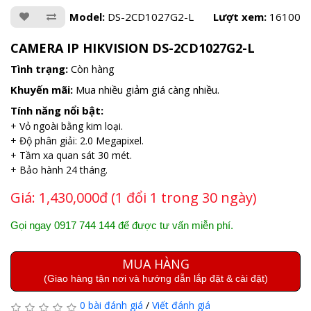
Model:
DS-2CD1027G2-L
Lượt xem:
16100
CAMERA IP HIKVISION DS-2CD1027G2-L
Tình trạng:
Còn hàng
Khuyến mãi:
Mua nhiều giảm giá càng nhiều.
Tính năng nổi bật:
+ Vỏ ngoài bằng kim loại.
+ Độ phân giải: 2.0 Megapixel.
+ Tầm xa quan sát 30 mét.
+ Bảo hành 24 tháng.
Giá:
1,430,000đ (1 đổi 1 trong 30 ngày)
Gọi ngay 0917 744 144 để được tư vấn miễn phí.
MUA HÀNG
(Giao hàng tận nơi và hướng dẫn lắp đặt & cài đặt)
0 bài đánh giá
/
Viết đánh giá