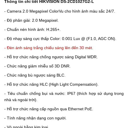
Thông tin chi tiết HIKVISION DS-2CD1027G2-L
- Camera 2.0 Megapixel ColorVu cho hình ảnh màu sắc 24/7.
- Độ phân giải: 2.0 Megapixel.
- Chuẩn nén hình ảnh: H.265+.
- Độ nhạy sáng cực thấp Color: 0.001 Lux @ (F1.0, AGC ON).
- Đèn ánh sáng trắng chiếu sáng lên đến 30 mét.
- Hỗ trợ chức năng chống ngược sáng Digital WDR.
- Chức năng giảm nhiễu số 3D DNR.
- Chức năng bù ngược sáng BLC.
- Hỗ trợ chức năng HLC (High Light Compensation).
- Tiêu chuẩn chống bụi và nước: IP67 (thích hợp sử dụng trong
nhà và ngoài trời).
- Hỗ trợ chức năng cấp nguồn qua Ethernet PoE.
- Tính năng nhận dạng con người.
- Vỏ ngoài bằng kim loại.