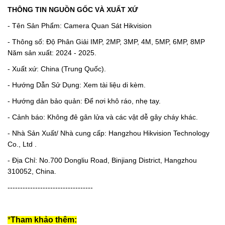
THÔNG TIN NGUỒN GỐC VÀ XUẤT XỨ
- Tên Sản Phẩm: Camera Quan Sát Hikvision
- Thông số: Độ Phân Giải IMP, 2MP, 3MP, 4M, 5MP, 6MP, 8MP
Năm sản xuất: 2024 - 2025.
- Xuất xứ: China (Trung Quốc).
- Hướng Dẫn Sử Dụng: Xem tài liệu di kèm.
- Hướng dản bảo quản: Để nơi khô ráo, nhẹ tay.
- Cảnh báo: Không đê gân lửa và các vật dễ gây cháy khác.
- Nhà Sản Xuất/ Nhà cung cấp: Hangzhou Hikvision Technology
Co., Ltd .
- Địa Chỉ: No.700 Dongliu Road, Binjiang District, Hangzhou
310052, China.
----------------------------------
*
Tham khảo thêm: