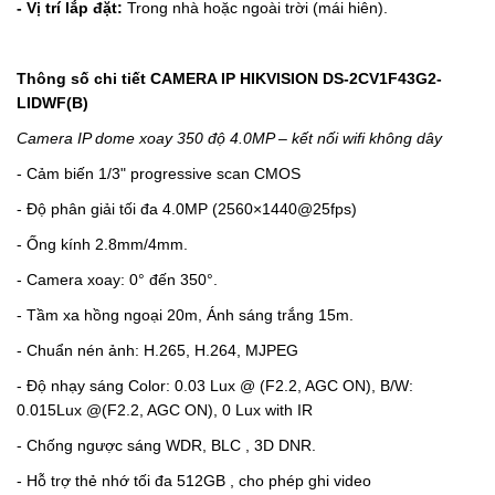
- Vị trí lắp đặt:
Trong nhà hoặc ngoài trời (mái hiên).
Thông số chi tiết CAMERA IP HIKVISION
DS-2CV1F43G2-
LIDWF(B)
Camera IP dome xoay 350 độ 4.0MP – kết nối wifi không dây
-
Cảm biến 1/3" progressive scan CMOS
-
Độ phân giải tối đa 4.0MP (2560×1440@25fps)
-
Ống kính 2.8mm/4mm.
- Camera xoay: 0° đến 350°.
-
Tầm xa hồng ngoại 20m, Ánh sáng trắng 15m.
-
Chuẩn nén ảnh: H.265, H.264, MJPEG
-
Độ nhạy sáng Color: 0.03 Lux @ (F2.2, AGC ON), B/W:
0.015Lux @(F2.2, AGC ON), 0 Lux with IR
-
Chống ngược sáng WDR, BLC , 3D DNR.
-
Hỗ trợ thẻ nhớ tối đa 512GB , cho phép ghi video