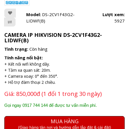
Model:
DS-2CV1F43G2-
Lượt xem:
LIDWF(B)
5927
CAMERA IP HIKVISION DS-2CV1F43G2-
LIDWF(B)
Tình trạng:
Còn hàng
Tính năng nổi bật:
+ Kết nối wifi không dây.
+ Tầm xa quan sát: 20m.
+ Camera xoay: 0° đến 350°.
+ Hỗ trợ đàm thoại 2 chiều.
Giá:
850,000đ (1 đổi 1 trong 30 ngày)
Gọi ngay 0917 744 144 để được tư vấn miễn phí.
MUA HÀNG
(Giao hàng tận nơi và hướng dẫn lắp đặt & cài đặt)