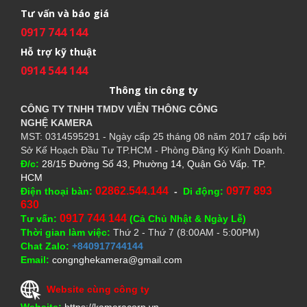
Tư vấn và báo giá
0917 744 144
Hỗ trợ kỹ thuật
0914 544 144
Thông tin công ty
CÔNG TY TNHH TMDV VIỄN THÔNG CÔNG
NGHỆ
KAMERA
MST: 0314595291 - Ngày cấp 25 tháng 08 năm 2017 cấp bởi
Sở Kế Hoạch Đầu Tư TP.HCM - Phòng Đăng Ký Kinh Doanh.
Đ/c:
28/15 Đường Số 43, Phường 14, Quận Gò Vấp. TP.
HCM
02862.544.144
0977 893
Điện thoại bàn:
-
Di động:
630
0917 744 144
Tư vấn:
(Cả Chủ Nhật & Ngày Lễ)
Thời gian làm việc:
Thứ 2 - Thứ 7 (8:00AM - 5:00PM)
Chat Zalo:
+840917744144
Email:
congnghekamera@gmail.com
Website cùng công ty
Website:
https://kameracorp.vn