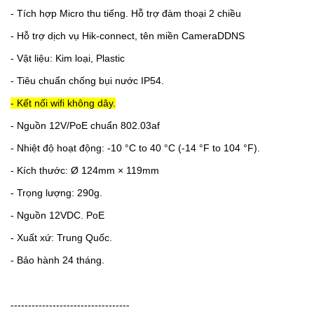
-
Tích hợp Micro thu tiếng. Hỗ trợ đàm thoại 2 chiều
-
Hỗ trợ dịch vụ Hik-connect, tên miền CameraDDNS
-
Vật liệu: Kim loại, Plastic
-
Tiêu chuẩn chống bụi nước IP54.
- Kết nối wifi không dây.
-
Nguồn 12V/PoE chuẩn 802.03af
- Nhiệt độ hoạt động: -10 °C to 40 °C (-14 °F to 104 °F).
- Kích thước: Ø 124mm × 119mm
- Trọng lượng: 290g.
- Nguồn 12VDC. PoE
- Xuất xứ: Trung Quốc.
- Bảo hành 24 tháng.
----------------------------------