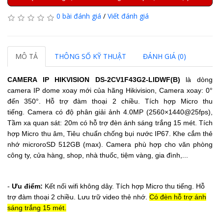
0 bài đánh giá
/
Viết đánh giá
MÔ TẢ
THÔNG SỐ KỸ THUẬT
ĐÁNH GIÁ (0)
CAMERA IP HIKVISION
DS-2CV1F43G2-LIDWF(B)
là dòng
camera IP dome xoay mới của hãng Hikivision,
Camera xoay:
0°
đến 350°.
Hỗ trợ đàm thoại 2 chiều.
Tích hợp Micro thu
tiếng.
Camera có độ phân giải ảnh 4.0MP (2560×1440@25fps),
Tầm xa quan sát: 20m
có hỗ trợ đèn ánh sáng trắng 15 mét.
Tích
hợp Micro thu âm, Tiêu chuẩn chống bụi nước IP67.
Khe cắm thẻ
nhớ microroSD 512GB (max). Camera phù hợp cho văn phòng
công ty, cửa hàng, shop, nhà thuốc, tiệm vàng, gia đình,...
-
Ưu điểm:
Kết nối wifi không dây.
Tích hợp Micro thu tiếng.
Hỗ
trợ đàm thoại 2 chiều.
Lưu trữ video thẻ nhớ.
Có đèn hỗ trợ ánh
sáng trắng 15 mét.