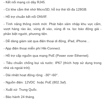
- Kết nối mạng có dây RJ45.
- Có khe cắm thẻ nhớ MicroSD, hỗ trợ thẻ tối đa 128GB.
- Hỗ trợ chuẩn kết nối ONVIF.
- Tính năng thông minh mới: Phát hiện xâm nhập khu vực cấm,
vượt hàng rào ảo, vùng đi vào, vùng đi ra. lọc báo động giả -
phân biệt người, phương tiện.
- Dễ dàng giám sát qua điện thoại di động, iPad, iPhone…
- App điện thoại miễn phí Hik-Connect.
- Hỗ trợ cấp nguồn qua mạng PoE (Power over Ethernet).
- Tiêu chuẩn chống bụi và nước: IP67 (thích hợp sử dụng trong
nhà và ngoài trời).
- Dải nhiệt hoạt động rộng: -30°~60°.
- Nguồn điện: 12VDC
hoặc PoE (802.3af).
- Xuất xứ: Trung Quốc.
- Bảo hành 24 tháng.