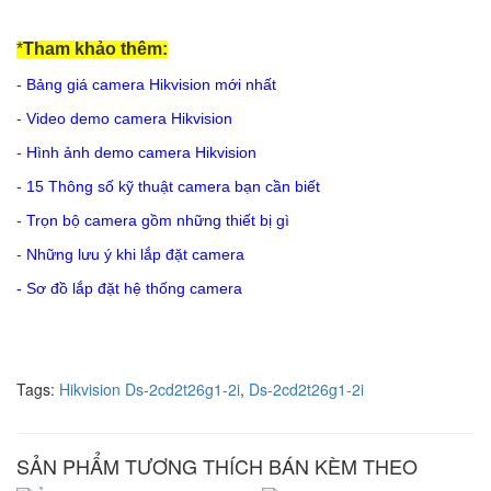
*
Tham khảo thêm:
-
Bảng giá camera Hikvision mới nhất
-
Video demo camera Hikvision
-
Hình ảnh demo camera Hikvision
-
15 Thông số kỹ thuật camera bạn cần biết
-
Trọn bộ camera gồm những thiết bị gì
-
Những lưu ý khi lắp đặt camera
-
Sơ đồ lắp đặt hệ thống camera
Tags:
Hikvision Ds-2cd2t26g1-2i
,
Ds-2cd2t26g1-2i
SẢN PHẨM TƯƠNG THÍCH BÁN KÈM THEO