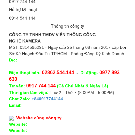
0917 744 144
Hỗ trợ kỹ thuật
0914 544 144
Thông tin công ty
CÔNG TY TNHH TMDV VIỄN THÔNG CÔNG
NGHỆ
KAMERA
MST: 0314595291 - Ngày cấp 25 tháng 08 năm 2017 cấp bởi
Sở Kế Hoạch Đầu Tư TP.HCM - Phòng Đăng Ký Kinh Doanh.
Đ/c:
28/15 Đường Số 43, Phường 14, Quận Gò Vấp. TP.
HCM
02862.544.144
0977 893
Điện thoại bàn:
-
Di động:
630
0917 744 144
Tư vấn:
(Cả Chủ Nhật & Ngày Lễ)
Thời gian làm việc:
Thứ 2 - Thứ 7 (8:00AM - 5:00PM)
Chat Zalo:
+840917744144
Email:
congnghekamera@gmail.com
Website cùng công ty
Website:
https://kameracorp.vn
Website:
https://kamera.vn