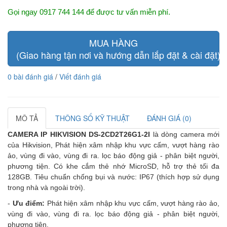
Gọi ngay 0917 744 144 để được tư vấn miễn phí.
MUA HÀNG
(Giao hàng tận nơi và hướng dẫn lắp đặt & cài đặt)
0 bài đánh giá
/
Viết đánh giá
MÔ TẢ
THÔNG SỐ KỸ THUẬT
ĐÁNH GIÁ (0)
CAMERA IP HIKVISION DS-2CD2T26G1-2I
là dòng camera mới
của Hikvision,
Phát hiện xâm nhập khu vực cấm, vượt hàng rào
ảo, vùng đi vào, vùng đi ra. lọc báo động giả - phân biệt người,
phương tiện.
Có khe cắm thẻ nhớ MicroSD, hỗ trợ thẻ tối đa
128GB.
Tiêu chuẩn chống bụi và nước: IP67 (thích hợp sử dụng
trong nhà và ngoài trời).
-
Ưu điểm:
Phát hiện xâm nhập khu vực cấm, vượt hàng rào ảo,
vùng đi vào, vùng đi ra. lọc báo động giả - phân biệt người,
phương tiện.