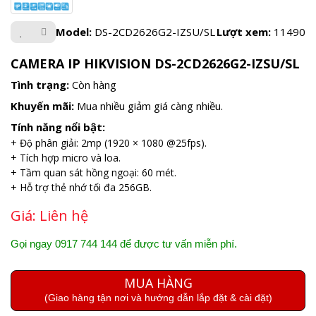
Model:
DS-2CD2626G2-IZSU/SL
Lượt xem:
11490
CAMERA IP HIKVISION DS-2CD2626G2-IZSU/SL
Tình trạng:
Còn hàng
Khuyến mãi:
Mua nhiều giảm giá càng nhiều.
Tính năng nổi bật:
+ Độ phân giải: 2mp (1920 × 1080 @25fps).
+ Tích hợp micro và loa.
+ Tầm quan sát hồng ngoại: 60 mét.
+ Hỗ trợ thẻ nhớ tối đa 256GB.
Giá:
Liên hệ
Gọi ngay 0917 744 144 để được tư vấn miễn phí.
MUA HÀNG
(Giao hàng tận nơi và hướng dẫn lắp đặt & cài đặt)