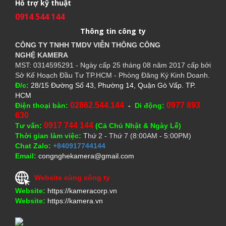
Hỗ trợ kỹ thuật
0914 544 144
Thông tin công ty
CÔNG TY TNHH TMDV VIỄN THÔNG CÔNG
NGHỆ
KAMERA
MST: 0314595291 - Ngày cấp 25 tháng 08 năm 2017 cấp bởi
Sở Kế Hoạch Đầu Tư TP.HCM - Phòng Đăng Ký Kinh Doanh.
Đ/c:
28/15 Đường Số 43, Phường 14, Quận Gò Vấp. TP.
HCM
02862.544.144
0977 893
Điện thoại bàn:
-
Di động:
630
0917 744 144
Tư vấn:
(Cả Chủ Nhật & Ngày Lễ)
Thời gian làm việc:
Thứ 2 - Thứ 7 (8:00AM - 5:00PM)
Chat Zalo:
+840917744144
Email:
congnghekamera@gmail.com
Website cùng công ty
Website:
https://kameracorp.vn
Website:
https://kamera.vn