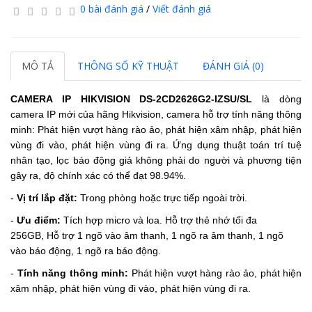
0 bài đánh giá
/
Viết đánh giá
MÔ TẢ
THÔNG SỐ KỸ THUẬT
ĐÁNH GIÁ (0)
CAMERA IP HIKVISION DS-2CD2626G2-IZSU/SL
là dòng
camera IP mới của hãng Hikvision, camera hỗ trợ tính năng thông
minh: Phát hiện vượt hàng rào ảo, phát hiện xâm nhập, phát hiện
vùng đi vào, phát hiện vùng đi ra. Ứng dụng thuật toán trí tuệ
nhân tạo, lọc báo động giả không phải do người và phương tiện
gây ra, độ chính xác có thể đạt 98.94%.
-
Vị trí lắp đặt:
Trong phòng hoặc trực tiếp ngoài trời.
-
Ưu điểm:
Tích hợp micro và loa.
Hỗ trợ thẻ nhớ tối đa
256GB,
Hỗ trợ 1 ngõ vào âm thanh, 1 ngõ ra âm thanh, 1 ngõ
vào báo động, 1 ngõ ra báo động.
-
Tính năng thông minh:
Phát hiện vượt hàng rào ảo, phát hiện
xâm nhập, phát hiện vùng đi vào, phát hiện vùng đi ra.