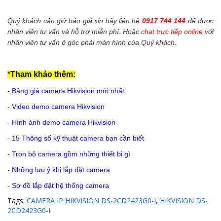
Quý khách cần giử báo giá xin hãy liên hệ
0917 744 144
để được
nhân viên tư vấn và hỗ trợ miễn phí. Hoặc
chat trực tiếp online
với
nhân viên tư vấn ở góc phải màn hình của Quý khách.
*
Tham khảo thêm:
-
Bảng giá camera Hikvision mới nhất
-
Video demo camera Hikvision
-
Hình ảnh demo camera Hikvision
-
15 Thông số kỹ thuật camera bạn cần biết
-
Trọn bộ camera gồm những thiết bị gì
-
Những lưu ý khi lắp đặt camera
-
Sơ đồ lắp đặt hệ thống camera
Tags:
CAMERA IP HIKVISION DS-2CD2423G0-I
,
HIKVISION DS-
2CD2423G0-I