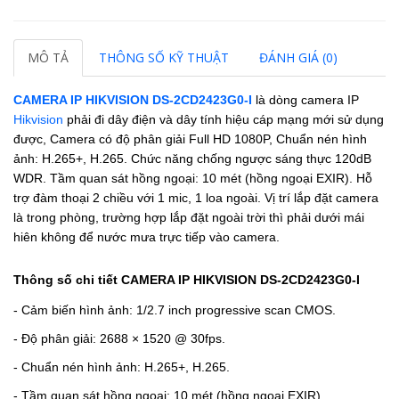
MÔ TẢ
THÔNG SỐ KỸ THUẬT
ĐÁNH GIÁ (0)
CAMERA IP HIKVISION DS-2CD2423G0-I
là dòng camera IP
Hikvision
phải đi dây điện và dây tính hiệu cáp mạng mới sử dụng
được, Camera có độ phân giải Full HD 1080P, Chuẩn nén hình
ảnh: H.265+, H.265. Chức năng chống ngược sáng thực 120dB
WDR. Tầm quan sát hồng ngoại: 10 mét (hồng ngoại EXIR). Hỗ
trợ đàm thoại 2 chiều với 1 mic, 1 loa ngoài. Vị trí lắp đặt camera
là trong phòng, trường hợp lắp đặt ngoài trời thì phải dưới mái
hiên không để nước mưa trực tiếp vào camera.
Thông số chi tiết CAMERA IP HIKVISION DS-2CD2423G0-I
- Cảm biến hình ảnh: 1/2.7 inch progressive scan CMOS.
- Độ phân giải: 2688 × 1520 @ 30fps.
- Chuẩn nén hình ảnh: H.265+, H.265.
- Tầm quan sát hồng ngoại: 10 mét (hồng ngoại EXIR).