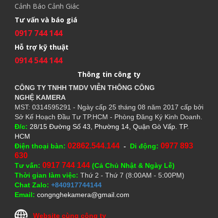
Cảnh Báo Cảnh Giác
Tư vấn và báo giá
0917 744 144
Hỗ trợ kỹ thuật
0914 544 144
Thông tin công ty
CÔNG TY TNHH TMDV VIỄN THÔNG CÔNG
NGHỆ
KAMERA
MST: 0314595291 - Ngày cấp 25 tháng 08 năm 2017 cấp bởi
Sở Kế Hoạch Đầu Tư TP.HCM - Phòng Đăng Ký Kinh Doanh.
Đ/c:
28/15 Đường Số 43, Phường 14, Quận Gò Vấp. TP.
HCM
02862.544.144
0977 893
Điện thoại bàn:
-
Di động:
630
0917 744 144
Tư vấn:
(Cả Chủ Nhật & Ngày Lễ)
Thời gian làm việc:
Thứ 2 - Thứ 7 (8:00AM - 5:00PM)
Chat Zalo:
+840917744144
Email:
congnghekamera@gmail.com
Website cùng công ty