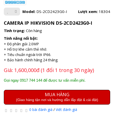
Model:
DS-2CD2423G0-I
Lượt xem:
18304
CAMERA IP HIKVISION DS-2CD2423G0-I
Tình trạng:
Còn hàng
Tính năng nổi bật:
+ Độ phân giải 2.0MP
+ Hỗ trợ khe cắm thẻ nhớ.
+ Tiêu chuẩn ngoài trời IP66.
+ Bảo hành chính hãng 24 tháng.
Giá:
1,600,000đ (1 đổi 1 trong 30 ngày)
Gọi ngay 0917 744 144 để được tư vấn miễn phí.
MUA HÀNG
(Giao hàng tận nơi và hướng dẫn lắp đặt & cài đặt)
0 bài đánh giá
/
Viết đánh giá