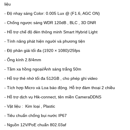
liệu
-
Độ nhạy sáng Color: 0.005 Lux @ (F1.6, AGC ON)
-
Chống ngược sáng WDR 120dB , BLC , 3D DNR
-
Hỗ trợ chế độ đèn thông minh Smart Hybrid Light
-
Tính năng phát hiện người và phương tiện
-
Độ phân giải tối đa (1920 × 1080)/25fps
-
Ống kính 2.8/4mm
-
Tầm xa hồng ngoại/Ánh sáng trắng 50m
-
Hỗ trợ thẻ nhớ tối đa 512GB , cho phép ghi video
-
Tích hợp Micro và Loa báo động. Hỗ trợ đàm thoại 2 chiều
-
Hỗ trợ dịch vụ Hik-connect, tên miền CameraDDNS
-
Vật liệu : Kim loại , Plastic
-
Tiêu chuẩn chống bụi nước IP67
-
Nguồn 12V/PoE chuẩn 802.03af