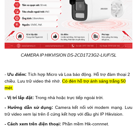
CAMERA IP HIKVISION DS-2CD1T23G2-LIUF/SL
-
Ưu điểm:
Tích hợp Micro và Loa báo động.
Hỗ trợ đàm thoại 2
chiều.
Lưu trữ video thẻ nhớ.
Có đèn hỗ trợ ánh sáng trắng 50
mét.
- Vị trí lắp đặt:
Trong nhà hoặc trực tiếp ngoài trời.
- Hướng dẫn sử dụng:
Camera kết nối với modem mạng. Lưu
trữ video xem lại trên ổ cứng kết hợp với đầu ghi IP Hikvision.
- Cách xem trên điện thoại:
Phần mềm Hik-connnet.