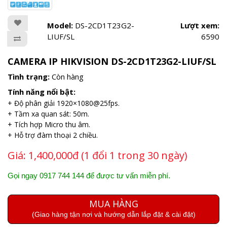
Model:
DS-2CD1T23G2-
Lượt xem:
LIUF/SL
6590
CAMERA IP HIKVISION DS-2CD1T23G2-LIUF/SL
Tình trạng:
Còn hàng
Tính năng nổi bật:
+ Độ phân giải 1920×1080@25fps.
+ Tầm xa quan sát: 50m.
+ Tích hợp Micro thu âm.
+ Hỗ trợ đàm thoại 2 chiều.
Giá:
1,400,000đ (1 đổi 1 trong 30 ngày)
Gọi ngay 0917 744 144 để được tư vấn miễn phí.
MUA HÀNG
(Giao hàng tận nơi và hướng dẫn lắp đặt & cài đặt)