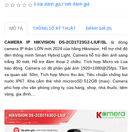
0 bài đánh giá
/
Viết đánh giá
MÔ TẢ
THÔNG SỐ KỸ THUẬT
ĐÁNH GIÁ (0)
CAMERA IP HIKVISION
DS-2CD1T23G2-LIUF/SL
là dòng
camera IP thân LỚN mới 2024 của hãng Hikivision,
Hỗ trợ chế độ
đèn thông minh Smart Hybrid Light.
Camera hỗ trợ đèn ánh sáng
trắng 30 mét,
Hỗ trợ đàm thoại 2 chiều.
Tích hợp Micro và Loa
báo động.
Camera có độ phân giải ảnh 1920×1080@25fps, Tầm
xa quan sát: 50m, Tích hợp Micro thu âm, Tiêu chuẩn chống bụi
nước IP67.
Khe cắm thẻ nhớ microroSD 512GB (max). Camera
phù hợp cho văn phòng công ty, cửa hàng, shop, nhà thuốc, tiệm
vàng, gia đình,...