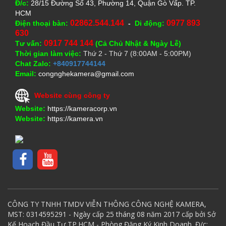
Đ/c:
28/15 Đường Số 43, Phường 14, Quận Gò Vấp. TP.
HCM
02862.544.144
0977 893
Điện thoại bàn:
-
Di động:
630
0917 744 144
Tư vấn:
(Cả Chủ Nhật & Ngày Lễ)
Thời gian làm việc:
Thứ 2 - Thứ 7 (8:00AM - 5:00PM)
Chat Zalo:
+840917744144
Email:
congnghekamera@gmail.com
Website cùng công ty
Website:
https://kameracorp.vn
Website:
https://kamera.vn
CÔNG TY TNHH TMDV VIỄN THÔNG CÔNG NGHỆ KAMERA,
MST: 0314595291 - Ngày cấp 25 tháng 08 năm 2017 cấp bởi Sở
Kế Hoạch Đầu Tư TP.HCM - Phòng Đăng Ký Kinh Doanh. Đ/c: