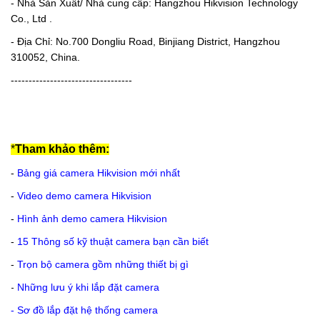
- Nhà Sản Xuất/ Nhà cung cấp: Hangzhou Hikvision Technology
Co., Ltd .
- Địa Chỉ: No.700 Dongliu Road, Binjiang District, Hangzhou
310052, China.
----------------------------------
*
Tham khảo thêm:
-
Bảng giá camera Hikvision mới nhất
-
Video demo camera Hikvision
-
Hình ảnh demo camera Hikvision
-
15 Thông số kỹ thuật camera bạn cần biết
-
Trọn bộ camera gồm những thiết bị gì
-
Những lưu ý khi lắp đặt camera
-
Sơ đồ lắp đặt hệ thống camera