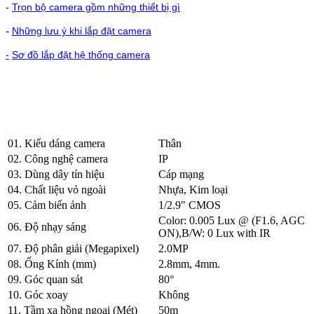
-
Trọn bộ camera gồm những thiết bị gì
-
Những lưu ý khi lắp đặt camera
-
Sơ đồ lắp đặt hệ thống camera
01. Kiểu dáng camera
Thân
02. Công nghệ camera
IP
03. Dùng dây tín hiệu
Cáp mạng
04. Chất liệu vỏ ngoài
Nhựa, Kim loại
05. Cảm biến ảnh
1/2.9" CMOS
Color: 0.005 Lux @ (F1.6, AGC
06. Độ nhạy sáng
ON),B/W: 0 Lux with IR
07. Độ phân giải (Megapixel)
2.0MP
08. Ống Kính (mm)
2.8mm, 4mm.
09. Góc quan sát
80°
10. Góc xoay
Không
11. Tầm xa hồng ngoại (Mét)
50m