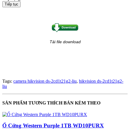
Tiếp tục
Tải file download
Tags:
camera hikvision ds-2cd1t21g2-liu
,
hikvision ds-2cd1t21g2-
liu
SẢN PHẨM TƯƠNG THÍCH BÁN KÈM THEO
Ổ Cứng Western Purple 1TB WD10PURX