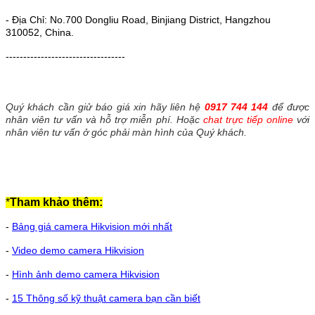
- Địa Chỉ: No.700 Dongliu Road, Binjiang District, Hangzhou
310052, China.
----------------------------------
Quý khách cần giử báo giá xin hãy liên hệ
0917 744 144
để được
nhân viên tư vấn và hỗ trợ miễn phí. Hoặc
chat trực tiếp online
với
nhân viên tư vấn ở góc phải màn hình của Quý khách.
*
Tham khảo thêm:
-
Bảng giá camera Hikvision mới nhất
-
Video demo camera Hikvision
-
Hình ảnh demo camera Hikvision
-
15 Thông số kỹ thuật camera bạn cần biết