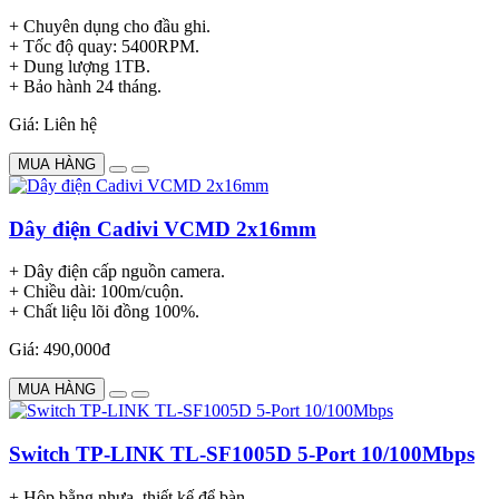
+ Chuyên dụng cho đầu ghi.
+ Tốc độ quay: 5400RPM.
+ Dung lượng 1TB.
+ Bảo hành 24 tháng.
Giá: Liên hệ
MUA HÀNG
Dây điện Cadivi VCMD 2x16mm
+ Dây điện cấp nguồn camera.
+ Chiều dài: 100m/cuộn.
+ Chất liệu lõi đồng 100%.
Giá: 490,000đ
MUA HÀNG
Switch TP-LINK TL-SF1005D 5-Port 10/100Mbps
+ Hộp bằng nhựa, thiết kế để bàn.