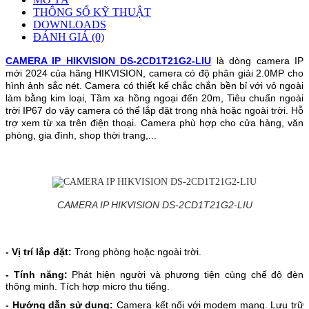
THÔNG SỐ KỸ THUẬT
DOWNLOADS
ĐÁNH GIÁ (0)
CAMERA IP HIKVISION
DS-2CD1T21G2-LIU
là dòng camera IP
mới 2024 của hãng HIKVISION, camera có độ phân giải
2.0MP
cho
hình ảnh sắc nét. Camera có
thiết kế chắc chắn bền bỉ với vỏ ngoài
làm bằng kim loại,
Tầm xa hồng ngoại
đến 20m
,
Tiêu chuẩn ngoài
trời IP67
do vậy camera có thể lắp đặt trong nhà hoặc ngoài trời. Hỗ
trợ xem từ xa trên điện thoại. Camera phù hợp cho cửa hàng, văn
phòng, gia đình, shop thời trang,...
CAMERA IP HIKVISION DS-2CD1T21G2-LIU
- Vị trí lắp đặt:
Trong phòng hoặc ngoài trời.
- Tính năng:
Phát hiện người và phương tiện cùng chế độ đèn
thông minh.
Tích hợp micro thu tiếng.
- Hướng dẫn sử dụng:
Camera kết nối với modem mạng. Lưu trữ