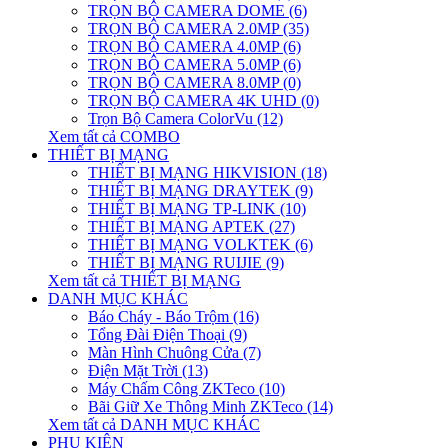
TRỌN BỘ CAMERA DOME (6)
TRỌN BỘ CAMERA 2.0MP (35)
TRỌN BỘ CAMERA 4.0MP (6)
TRỌN BỘ CAMERA 5.0MP (6)
TRỌN BỘ CAMERA 8.0MP (0)
TRỌN BỘ CAMERA 4K UHD (0)
Trọn Bộ Camera ColorVu (12)
Xem tất cả COMBO
THIẾT BỊ MẠNG
THIẾT BỊ MẠNG HIKVISION (18)
THIẾT BỊ MẠNG DRAYTEK (9)
THIẾT BỊ MẠNG TP-LINK (10)
THIẾT BỊ MẠNG APTEK (27)
THIẾT BỊ MẠNG VOLKTEK (6)
THIẾT BỊ MẠNG RUIJIE (9)
Xem tất cả THIẾT BỊ MẠNG
DANH MỤC KHÁC
Báo Cháy - Báo Trộm (16)
Tổng Đài Điện Thoại (9)
Màn Hình Chuông Cửa (7)
Điện Mặt Trời (13)
Máy Chấm Công ZKTeco (10)
Bãi Giữ Xe Thông Minh ZKTeco (14)
Xem tất cả DANH MỤC KHÁC
PHỤ KIỆN