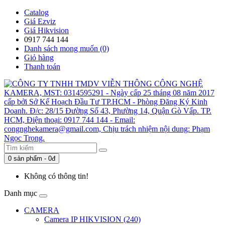
Catalog
Giá Ezviz
Giá Hikvision
0917 744 144
Danh sách mong muốn (0)
Giỏ hàng
Thanh toán
0 sản phẩm - 0đ
Không có thông tin!
Danh mục
CAMERA
Camera IP HIKVISION (240)