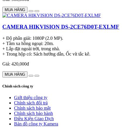
MUA HÀNG
CAMERA HIKVISION DS-2CE76D0T-EXLMF
+ Độ phân giải: 1080P (2.0 MP).
+ Tầm xa hồng ngoại: 20m.
+ Lắp đặt ngoài trời, trong nhà.
+ Trong hộp có: Sách hướng dẫn, Ốc vít tắc kê.
Giá: 420,000đ
MUA HÀNG
Chính sách công ty
Giới thiệu công ty
Chính sách đổi trả
Chính sách bảo mật
Chính sách bảo hành
Điều Kiện Giao Dịch
Bản đồ công ty Kamera