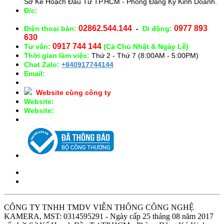
Sở Kế Hoạch Đầu Tư TP.HCM - Phòng Đăng Ký Kinh Doanh.
Đ/c:
28/15 Đường Số 43, Phường 14, Quận Gò Vấp. TP.
HCM
02862.544.144
0977 893
Điện thoại bàn:
-
Di động:
630
0917 744 144
Tư vấn:
(Cả Chủ Nhật & Ngày Lễ)
Thời gian làm việc:
Thứ 2 - Thứ 7 (8:00AM - 5:00PM)
Chat Zalo:
+840917744144
Email:
congnghekamera@gmail.com
Website cùng công ty
Website:
https://kameracorp.vn
Website:
https://kamera.vn
CÔNG TY TNHH TMDV VIỄN THÔNG CÔNG NGHỆ
KAMERA, MST: 0314595291 - Ngày cấp 25 tháng 08 năm 2017