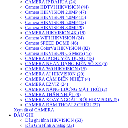
CAMERA IP DAHUA (24)
Camera HDTVI HIKVISION (44)
Camera HIKVISION 2.0MP (47)
Camera HIKVISION 4.0MP (15)
Camera HIKVISION 5.0MP (13)
Camera HIKVISION 8.0MP (9)
CAMERA HIKVISION 4K (18)
Camera WIFI HIKVISION (24)
Camera SPEED DOME (46)
Camera ColorVu HIKVISION (82)
Camera HIKVISION Có Micro (45)
CAMERA IP CHUYÊN DỤNG (18)
CAMERA NHẬN DẠNG BIỂN SỐ XE (5)
CAMERA 360 HIKVISION (15)
CAMERA AI HIKVISION (20)
CAMERA CẢM BIẾN NHIỆT (4)
CAMERA EZVIZ (24)
CAMERA NĂNG LƯỢNG MẶT TRỜI (2)
CAMERA THÂN NHIỆT (9)
CAMERA XOAY NGOÀI TRỜI HIKVISION (5)
CAMERA ĐÀM THOẠI 2 CHIỀU (27)
Xem tất cả CAMERA
ĐẦU GHI
Đầu ghi hình HIKVISION (63)
Đầu Ghi Hình Analog (22)