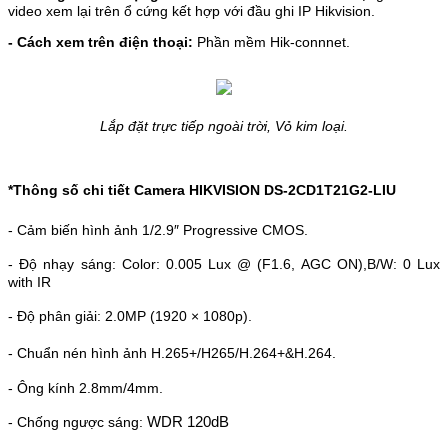
video xem lại trên ổ cứng kết hợp với đầu ghi IP Hikvision.
- Cách xem trên điện thoại:
Phần mềm Hik-connnet.
Lắp đặt trực tiếp ngoài trời, Vỏ kim loại.
*Thông số chi tiết Camera HIKVISION
DS-2CD1T21G2-LIU
- Cảm biến hình ảnh 1/2.9″ Progressive CMOS.
- Độ nhạy sáng: Color: 0.005 Lux @ (F1.6, AGC ON),B/W: 0 Lux
with IR
- Độ phân giải: 2.0MP
(
1920 × 1080p).
- Chuẩn nén hình ảnh H.265+/H265/H.264+&H.264.
- Ông kính 2.8mm/4mm.
- Chống ngược sáng:
WDR 120dB