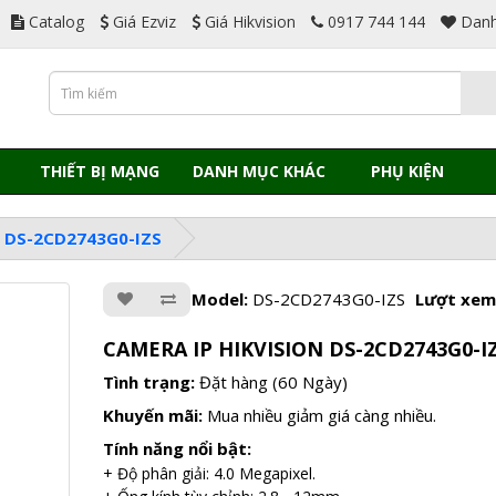
Catalog
Giá Ezviz
Giá Hikvision
0917 744 144
Danh
THIẾT BỊ MẠNG
DANH MỤC KHÁC
PHỤ KIỆN
N DS-2CD2743G0-IZS
Model:
DS-2CD2743G0-IZS
Lượt xem
CAMERA IP HIKVISION DS-2CD2743G0-I
Tình trạng:
Đặt hàng (60 Ngày)
Khuyến mãi:
Mua nhiều giảm giá càng nhiều.
Tính năng nổi bật:
+ Độ phân giải: 4.0 Megapixel.