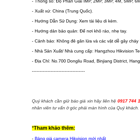
- Thông số: Độ Phân Giải IMP, 2MP, 3MP, 4M, 5MP, 6
- Xuất xứ: China (Trung Quốc).
- Hướng Dẫn Sử Dụng: Xem tài liệu di kèm.
- Hướng dản bảo quản: Để nơi khô ráo, nhẹ tay.
- Cảnh báo: Không đê gân lửa và các vật dễ gây cháy 
- Nhà Sản Xuất/ Nhà cung cấp: Hangzhou Hikvision Tec
- Địa Chỉ: No.700 Dongliu Road, Binjiang District, Ha
----------------------------------
Quý khách cần giử báo giá xin hãy liên hệ
0917 744 
nhân viên tư vấn ở góc phải màn hình của Quý khách.
*
Tham khảo thêm:
-
Bảng giá camera Hikvision mới nhất