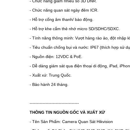
- Chức năng giảm nhiễu số 3D DNR.
- Chức năng quan sát ngày đêm ICR.
- Hỗ trợ cổng âm thanh/ báo động.
- Hỗ trợ khe cắm thẻ nhớ micro SD/SDHC/SDXC.
- Tính năng thông minh: Vượt hàng rào ảo, đột nhập 
- Tiêu chuẩn chống bụi và nước: IP67 (thích hợp sử dụ
- Nguồn điện: 12VDC & PoE.
- Dễ dàng giám sát qua điện thoại di động, iPad, iPh
- Xuất xứ: Trung Quốc.
- Bảo hành 24 tháng.
----------------------------------
THÔNG TIN NGUỒN GỐC VÀ XUẤT XỨ
- Tên Sản Phẩm: Camera Quan Sát Hikvision