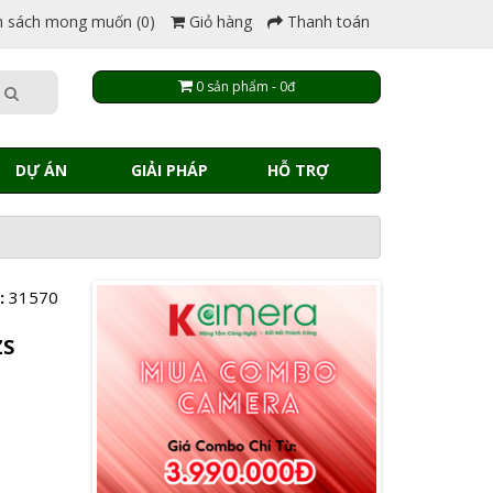
 sách mong muốn (0)
Giỏ hàng
Thanh toán
0 sản phẩm - 0đ
DỰ ÁN
GIẢI PHÁP
HỖ TRỢ
:
31570
ZS