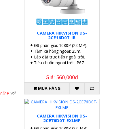
CAMERA HIKVISION DS-
2CE16D0T-IR
+ Độ phân giải: 1080P (2.0MP).
+ Tầm xa hồng ngoại: 25m.
+ Lắp đặt trực tiếp ngoài trời.
+ Tiêu chuẩn ngoài trời: IP67.
Giá: 560,000đ
MUA HÀNG
online
với
CAMERA HIKVISION DS-
2CE76D0T-EXLMF
+ Độ phân giải: 1080P (2.0 MP).