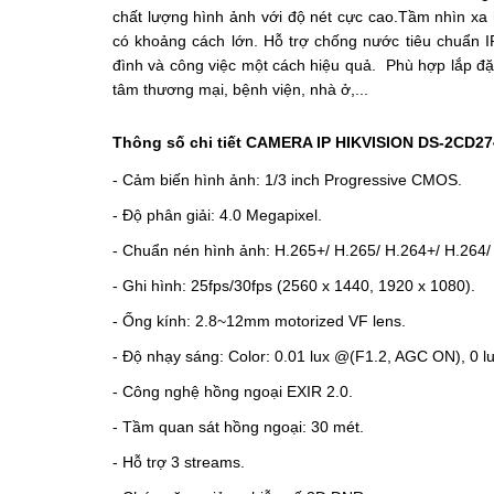
chất lượng hình ảnh với độ nét cực cao.Tầm nhìn xa
có khoảng cách lớn. Hỗ trợ chống nước tiêu chuẩn I
đình và công việc một cách hiệu quả.
Phù hợp lắp đặ
tâm thương mại, bệnh viện, nhà ở,...
Thông số chi tiết CAMERA IP HIKVISION DS-2CD2
- Cảm biến hình ảnh: 1/3 inch Progressive CMOS.
- Độ phân giải: 4.0 Megapixel.
- Chuẩn nén hình ảnh: H.265+/ H.265/ H.264+/ H.264
- Ghi hình: 25fps/30fps (2560 x 1440, 1920 x 1080).
- Ống kính: 2.8~12mm motorized VF lens.
- Độ nhạy sáng: Color: 0.01 lux @(F1.2, AGC ON), 0 lu
- Công nghệ hồng ngoại EXIR 2.0.
- Tầm quan sát hồng ngoại: 30 mét.
- Hỗ trợ 3 streams.