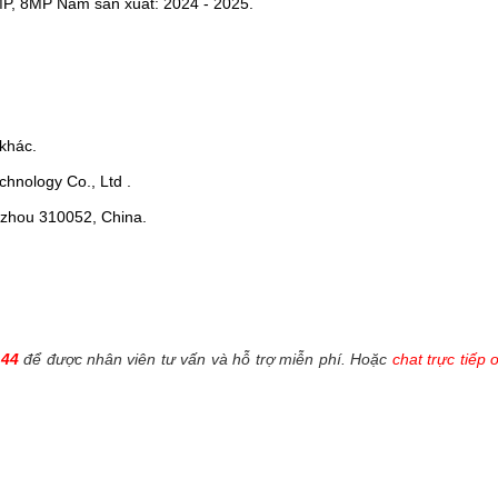
MP, 8MP Năm sản xuất: 2024 - 2025.
khác.
hnology Co., Ltd .
ngzhou 310052, China.
144
để được nhân viên tư vấn và hỗ trợ miễn phí. Hoặc
chat trực tiếp 