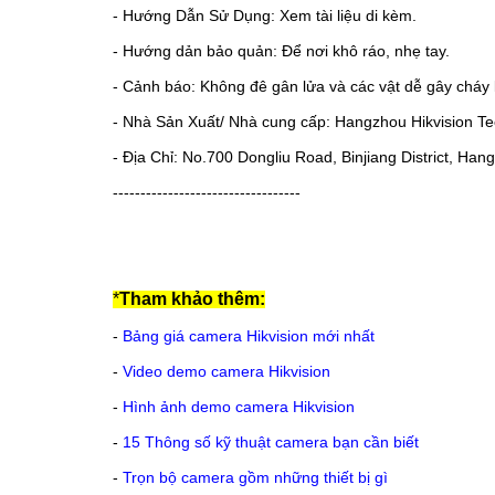
- Hướng Dẫn Sử Dụng: Xem tài liệu di kèm.
- Hướng dản bảo quản: Để nơi khô ráo, nhẹ tay.
- Cảnh báo: Không đê gân lửa và các vật dễ gây cháy 
- Nhà Sản Xuất/ Nhà cung cấp: Hangzhou Hikvision Tec
- Địa Chỉ: No.700 Dongliu Road, Binjiang District, Ha
----------------------------------
*
Tham khảo thêm:
-
Bảng giá camera Hikvision mới nhất
-
Video demo camera Hikvision
-
Hình ảnh demo camera Hikvision
-
15 Thông số kỹ thuật camera bạn cần biết
-
Trọn bộ camera gồm những thiết bị gì