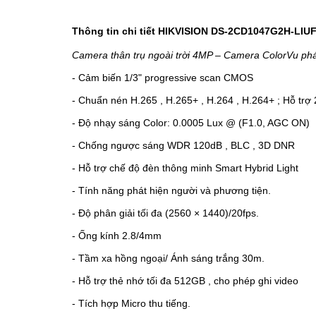
Thông tin chi tiết HIKVISION DS-2CD1047G2H-LIU
Camera thân trụ ngoài trời 4MP – Camera ColorVu phá
- Cảm biến 1/3" progressive scan CMOS
- Chuẩn nén H.265 , H.265+ , H.264 , H.264+ ; Hỗ trợ 
- Độ nhạy sáng Color: 0.0005 Lux @ (F1.0, AGC ON)
- Chống ngược sáng WDR 120dB , BLC , 3D DNR
- Hỗ trợ chế độ đèn thông minh Smart Hybrid Light
- Tính năng phát hiện người và phương tiện.
- Độ phân giải tối đa (2560 × 1440)/20fps.
- Ống kính 2.8/4mm
- Tầm xa hồng ngoại/ Ánh sáng trắng 30m.
- Hỗ trợ thẻ nhớ tối đa 512GB , cho phép ghi video
- Tích hợp Micro thu tiếng.