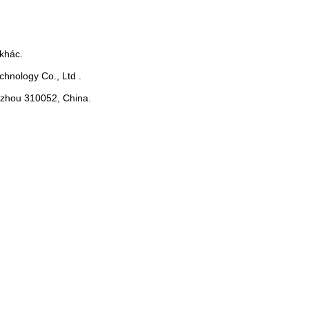
khác.
hnology Co., Ltd .
ngzhou 310052, China.