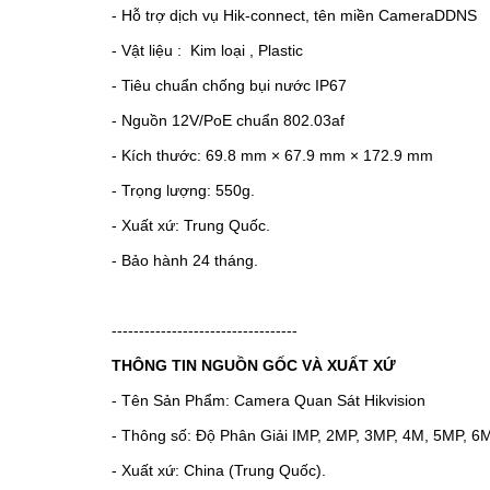
- Hỗ trợ dịch vụ Hik-connect, tên miền CameraDDNS
- Vật liệu :
Kim loại , Plastic
- Tiêu chuẩn chống bụi nước IP67
- Nguồn 12V/PoE chuẩn 802.03af
- Kích thước: 69.8 mm × 67.9 mm × 172.9 mm
- Trọng lượng: 550g.
- Xuất xứ: Trung Quốc.
- Bảo hành 24 tháng.
----------------------------------
THÔNG TIN NGUỒN GỐC VÀ XUẤT XỨ
- Tên Sản Phẩm: Camera Quan Sát Hikvision
- Thông số: Độ Phân Giải IMP, 2MP, 3MP, 4M, 5MP, 6
- Xuất xứ: China (Trung Quốc).