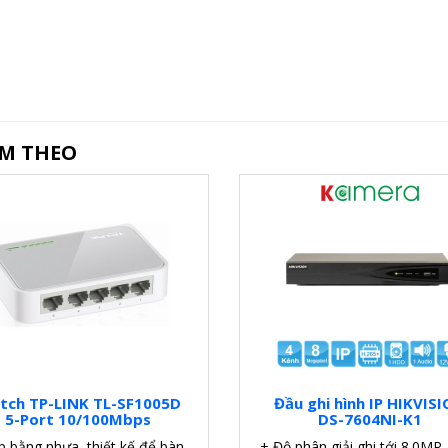
ÈM THEO
tch TP-LINK TL-SF1005D
Đầu ghi hình IP HIKVIS
5-Port 10/100Mbps
DS-7604NI-K1
p bằng nhựa, thiết kế để bàn.
+ Độ phân giải ghi tới 8.0MP.