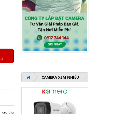
t)
CAMERA XEM NHIỀU
micro thu