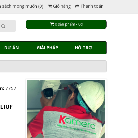
 sách mong muốn (0)
Giỏ hàng
Thanh toán
0 sản phẩm - 0đ
DỰ ÁN
GIẢI PHÁP
HỖ TRỢ
m:
7757
LIUF