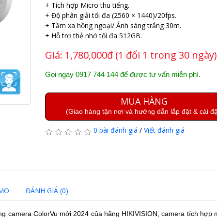
+ Tích hợp Micro thu tiếng.
+ Độ phân giải tối đa (2560 × 1440)/20fps.
+ Tầm xa hồng ngoại/ Ánh sáng trắng 30m.
+ Hỗ trợ thẻ nhớ tối đa 512GB.
Giá:
1,780,000đ (1 đổi 1 trong 30 ngày)
Gọi ngay 0917 744 144 để được tư vấn miễn phí.
MUA HÀNG
(Giao hàng tận nơi và hướng dẫn lắp đặt & cài đặ
0 bài đánh giá
/
Viết đánh giá
EMO
ĐÁNH GIÁ (0)
ng camera ColorVu mới 2024 của hãng
HIKIVISION
, camera tích hợp 