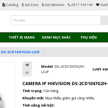
Catalog
Giá Ezviz
Giá Hikvision
0917 744 144
Danh
THIẾT BỊ MẠNG
DANH MỤC KHÁC
PHỤ KIỆN
N DS-2CD1047G2H-LIUF
Model:
DS-2CD1047G2H-
Lượt xe
LIUF
CAMERA IP HIKVISION DS-2CD1047G2H-
Tình trạng:
Còn hàng
Khuyến mãi:
Mua nhiều giảm giá càng nhiều.
Tính năng nổi bật: