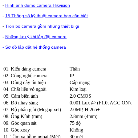
-
Hình ảnh demo camera Hikvision
-
15 Thông số kỹ thuật camera bạn cần biết
-
Trọn bộ camera gồm những thiết bị gì
-
Những lưu ý khi lắp đặt camera
-
Sơ đồ lắp đặt hệ thống camera
01. Kiểu dáng camera
Thân
02. Công nghệ camera
IP
03. Dùng dây tín hiệu
Cáp mạng
04. Chất liệu vỏ ngoài
Kim loại
05. Cảm biến ảnh
2.0 CMOS
06. Độ nhạy sáng
0.001 Lux @ (F1.0, AGC ON).
07. Độ phân giải (Megapixel)
2.0MP, H.265+
08. Ống Kính (mm)
2.8mm (4mm)
09. Góc quan sát
75 độ
10. Góc xoay
Không
11. Tầm xa hồng ngoại (Mét)
30 mét