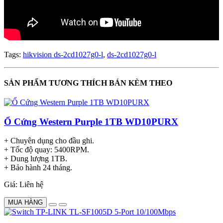
Tags:
hikvision ds-2cd1027g0-l
,
ds-2cd1027g0-l
SẢN PHẨM TƯƠNG THÍCH BÁN KÈM THEO
Ổ Cứng Western Purple 1TB WD10PURX
+ Chuyên dụng cho đầu ghi.
+ Tốc độ quay: 5400RPM.
+ Dung lượng 1TB.
+ Bảo hành 24 tháng.
Giá: Liên hệ
MUA HÀNG