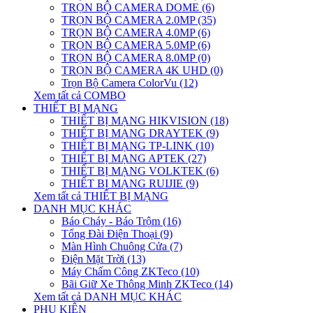
TRỌN BỘ CAMERA DOME (6)
TRỌN BỘ CAMERA 2.0MP (35)
TRỌN BỘ CAMERA 4.0MP (6)
TRỌN BỘ CAMERA 5.0MP (6)
TRỌN BỘ CAMERA 8.0MP (0)
TRỌN BỘ CAMERA 4K UHD (0)
Trọn Bộ Camera ColorVu (12)
Xem tất cả COMBO
THIẾT BỊ MẠNG
THIẾT BỊ MẠNG HIKVISION (18)
THIẾT BỊ MẠNG DRAYTEK (9)
THIẾT BỊ MẠNG TP-LINK (10)
THIẾT BỊ MẠNG APTEK (27)
THIẾT BỊ MẠNG VOLKTEK (6)
THIẾT BỊ MẠNG RUIJIE (9)
Xem tất cả THIẾT BỊ MẠNG
DANH MỤC KHÁC
Báo Cháy - Báo Trộm (16)
Tổng Đài Điện Thoại (9)
Màn Hình Chuông Cửa (7)
Điện Mặt Trời (13)
Máy Chấm Công ZKTeco (10)
Bãi Giữ Xe Thông Minh ZKTeco (14)
Xem tất cả DANH MỤC KHÁC
PHỤ KIỆN