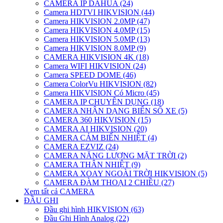
CAMERA IP DAHUA (24)
Camera HDTVI HIKVISION (44)
Camera HIKVISION 2.0MP (47)
Camera HIKVISION 4.0MP (15)
Camera HIKVISION 5.0MP (13)
Camera HIKVISION 8.0MP (9)
CAMERA HIKVISION 4K (18)
Camera WIFI HIKVISION (24)
Camera SPEED DOME (46)
Camera ColorVu HIKVISION (82)
Camera HIKVISION Có Micro (45)
CAMERA IP CHUYÊN DỤNG (18)
CAMERA NHẬN DẠNG BIỂN SỐ XE (5)
CAMERA 360 HIKVISION (15)
CAMERA AI HIKVISION (20)
CAMERA CẢM BIẾN NHIỆT (4)
CAMERA EZVIZ (24)
CAMERA NĂNG LƯỢNG MẶT TRỜI (2)
CAMERA THÂN NHIỆT (9)
CAMERA XOAY NGOÀI TRỜI HIKVISION (5)
CAMERA ĐÀM THOẠI 2 CHIỀU (27)
Xem tất cả CAMERA
ĐẦU GHI
Đầu ghi hình HIKVISION (63)
Đầu Ghi Hình Analog (22)