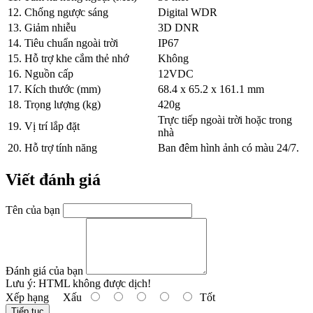
12. Chống ngược sáng
Digital WDR
13. Giảm nhiễu
3D DNR
14. Tiêu chuẩn ngoài trời
IP67
15. Hỗ trợ khe cắm thẻ nhớ
Không
16. Nguồn cấp
12VDC
17. Kích thước (mm)
68.4 x 65.2 x 161.1 mm
18. Trọng lượng (kg)
420g
Trực tiếp ngoài trời hoặc trong
19. Vị trí lắp đặt
nhà
20. Hỗ trợ tính năng
Ban đêm hình ảnh có màu 24/7.
Viết đánh giá
Tên của bạn
Đánh giá của bạn
Lưu ý:
HTML không được dịch!
Xếp hạng
Xấu
Tốt
Tiếp tục