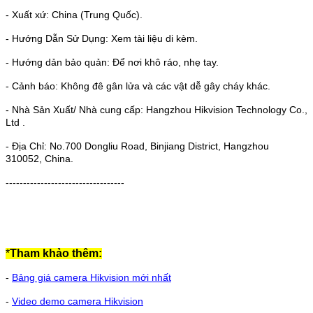
- Xuất xứ: China (Trung Quốc).
- Hướng Dẫn Sử Dụng: Xem tài liệu di kèm.
- Hướng dản bảo quản: Để nơi khô ráo, nhẹ tay.
- Cảnh báo: Không đê gân lửa và các vật dễ gây cháy khác.
- Nhà Sản Xuất/ Nhà cung cấp: Hangzhou Hikvision Technology Co.,
Ltd .
- Địa Chỉ: No.700 Dongliu Road, Binjiang District, Hangzhou
310052, China.
----------------------------------
*
Tham khảo thêm:
-
Bảng giá camera Hikvision mới nhất
-
Video demo camera Hikvision