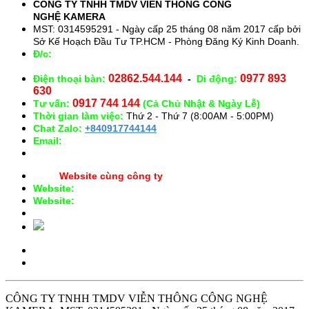
CÔNG TY TNHH TMDV VIỄN THÔNG CÔNG
NGHỆ
KAMERA
MST: 0314595291 - Ngày cấp 25 tháng 08 năm 2017 cấp bởi
Sở Kế Hoạch Đầu Tư TP.HCM - Phòng Đăng Ký Kinh Doanh.
Đ/c:
28/15 Đường Số 43, Phường 14, Quận Gò Vấp. TP.
HCM
02862.544.144
0977 893
Điện thoại bàn:
-
Di động:
630
0917 744 144
Tư vấn:
(Cả Chủ Nhật & Ngày Lễ)
Thời gian làm việc:
Thứ 2 - Thứ 7 (8:00AM - 5:00PM)
Chat Zalo:
+840917744144
Email:
congnghekamera@gmail.com
Website cùng công ty
Website:
https://kameracorp.vn
Website:
https://kamera.vn
CÔNG TY TNHH TMDV VIỄN THÔNG CÔNG NGHỆ