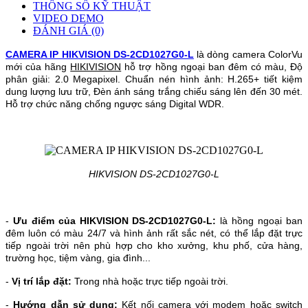
THÔNG SỐ KỸ THUẬT
VIDEO DEMO
ĐÁNH GIÁ (0)
CAMERA IP HIKVISION DS-2CD1027G0-L
là dòng camera ColorVu
mới của hãng
HIKIVISION
hỗ trợ hồng ngoại ban đêm có màu, Độ
phân giải: 2.0 Megapixel. Chuẩn nén hình ảnh: H.265+ tiết kiệm
dung lượng lưu trữ, Đèn ánh sáng trắng chiếu sáng lên đến 30 mét.
Hỗ trợ chức năng chống ngược sáng Digital WDR.
HIKVISION DS-2CD1027G0-L
-
Ưu điểm của HIKVISION DS-2CD1027G0-L:
là hồng ngoại ban
đêm luôn có màu 24/7 và hình ảnh rất sắc nét, có thể lắp đặt trực
tiếp ngoài trời nên phù hợp cho kho xưởng, khu phố, cửa hàng,
trường học, tiệm vàng, gia đình...
-
Vị trí lắp đặt:
Trong nhà hoặc trực tiếp ngoài trời.
-
Hướng dẫn sử dụng:
Kết nối camera với modem hoặc switch