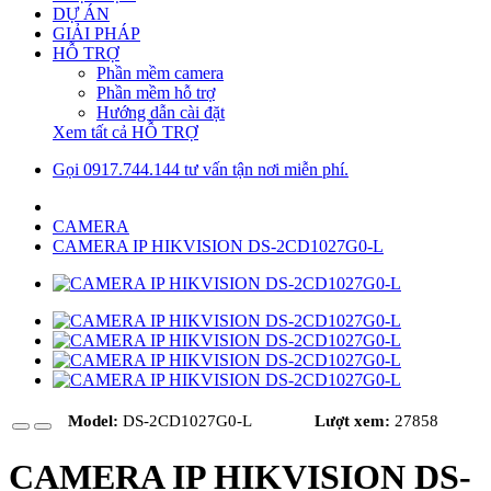
DỰ ÁN
GIẢI PHÁP
HỖ TRỢ
Phần mềm camera
Phần mềm hỗ trợ
Hướng dẫn cài đặt
Xem tất cả HỖ TRỢ
Gọi 0917.744.144 tư vấn tận nơi miễn phí.
CAMERA
CAMERA IP HIKVISION DS-2CD1027G0-L
Model:
DS-2CD1027G0-L
Lượt xem:
27858
CAMERA IP HIKVISION DS-