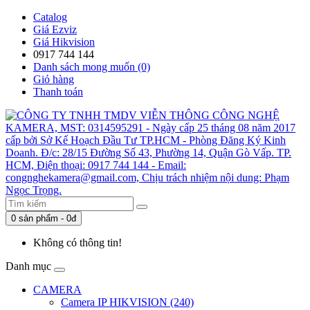
Catalog
Giá Ezviz
Giá Hikvision
0917 744 144
Danh sách mong muốn (0)
Giỏ hàng
Thanh toán
0 sản phẩm - 0đ
Không có thông tin!
Danh mục
CAMERA
Camera IP HIKVISION (240)