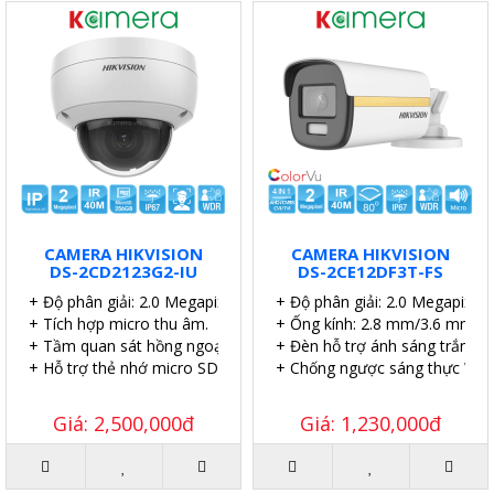
CAMERA HIKVISION
CAMERA HIKVISION
DS-2CD2123G2-IU
DS-2CE12DF3T-FS
+ Độ phân giải: 2.0 Megapixel.
+ Độ phân giải: 2.0 Megapixel.
+ Tích hợp micro thu âm.
+ Ống kính: 2.8 mm/3.6 mm/6
+ Tầm quan sát hồng ngoại: 40 mét.
+ Đèn hỗ trợ ánh sáng trắng l
+ Hỗ trợ thẻ nhớ micro SD 256GB.
+ Chống ngược sáng thực WD
Giá: 2,500,000đ
Giá: 1,230,000đ