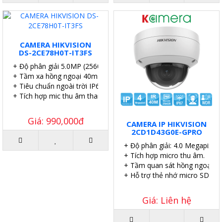
CAMERA HIKVISION
DS-2CE78H0T-IT3FS
+ Độ phân giải 5.0MP (2560 x 1944p).
+ Tầm xa hồng ngoại 40m.
+ Tiêu chuẩn ngoài trời IP67.
+ Tích hợp mic thu âm thanh.
Giá: 990,000đ
CAMERA IP HIKVISION
2CD1D43G0E-GPRO
+ Độ phân giải: 4.0 Megapixel.
+ Tích hợp micro thu âm.
+ Tầm quan sát hồng ngoại: 4
+ Hỗ trợ thẻ nhớ micro SD 51
Giá: Liên hệ