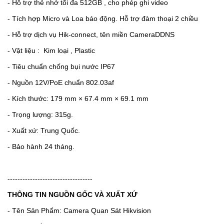
-
Hỗ trợ thẻ nhớ tối đa 512GB , cho phép ghi video
-
Tích hợp Micro và Loa báo động. Hỗ trợ đàm thoại 2 chiều
-
Hỗ trợ dịch vụ Hik-connect, tên miền CameraDDNS
-
Vật liệu : Kim loại , Plastic
-
Tiêu chuẩn chống bụi nước IP67
-
Nguồn 12V/PoE chuẩn 802.03af
- Kích thước: 179 mm × 67.4 mm × 69.1 mm
- Trọng lượng: 315g.
- Xuất xứ: Trung Quốc.
- Bảo hành 24 tháng.
----------------------------------
THÔNG TIN NGUỒN GỐC VÀ XUẤT XỨ
- Tên Sản Phẩm: Camera Quan Sát Hikvision