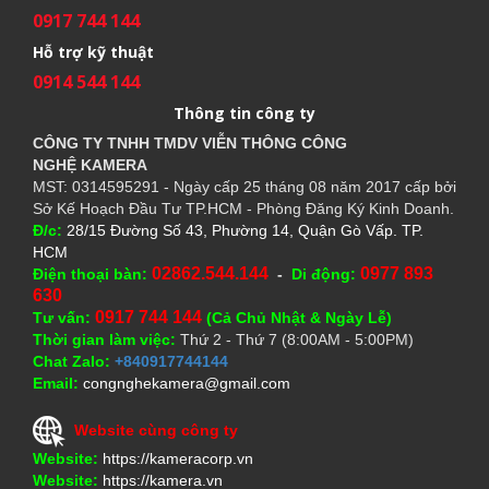
0917 744 144
Hỗ trợ kỹ thuật
0914 544 144
Thông tin công ty
CÔNG TY TNHH TMDV VIỄN THÔNG CÔNG
NGHỆ
KAMERA
MST: 0314595291 - Ngày cấp 25 tháng 08 năm 2017 cấp bởi
Sở Kế Hoạch Đầu Tư TP.HCM - Phòng Đăng Ký Kinh Doanh.
Đ/c:
28/15 Đường Số 43, Phường 14, Quận Gò Vấp. TP.
HCM
02862.544.144
0977 893
Điện thoại bàn:
-
Di động:
630
0917 744 144
Tư vấn:
(Cả Chủ Nhật & Ngày Lễ)
Thời gian làm việc:
Thứ 2 - Thứ 7 (8:00AM - 5:00PM)
Chat Zalo:
+840917744144
Email:
congnghekamera@gmail.com
Website cùng công ty
Website:
https://kameracorp.vn
Website:
https://kamera.vn