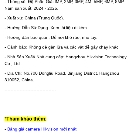
- Thông số: Độ Phân Giải IMP, 2MP, 3MP, 4M, 5MP, 6MP, 8MP
Năm sản xuất: 2024 - 2025.
- Xuất xứ: China (Trung Quốc).
- Hướng Dẫn Sử Dụng: Xem tài liệu di kèm.
- Hướng dản bảo quản: Để nơi khô ráo, nhẹ tay.
- Cảnh báo: Không đê gân lửa và các vật dễ gây cháy khác.
- Nhà Sản Xuất/ Nhà cung cấp: Hangzhou Hikvision Technology
Co., Ltd .
- Địa Chỉ: No.700 Dongliu Road, Binjiang District, Hangzhou
310052, China.
----------------------------------
*
Tham khảo thêm:
-
Bảng giá camera Hikvision mới nhất