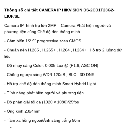
Thông số chi tiết CAMERA IP HIKVISION
DS-2CD1T23G2-
LIUF/SL
Camera IP hình trụ lớn 2MP – Camera Phát hiện người và
phương tiện cùng Chế độ đèn thông minh
- Cảm biến 1/2.9" progressive scan CMOS
-
Chuẩn nén H.265 , H.265+ , H.264 , H.264+ ; Hỗ trợ 2 luồng dữ
liệu
-
Độ nhạy sáng Color: 0.005 Lux @ (F1.6, AGC ON)
-
Chống ngược sáng WDR 120dB , BLC , 3D DNR
-
Hỗ trợ chế độ đèn thông minh Smart Hybrid Light
-
Tính năng phát hiện người và phương tiện
-
Độ phân giải tối đa (1920 × 1080)/25fps
-
Ống kính 2.8/4mm
-
Tầm xa hồng ngoại/Ánh sáng trắng 50m