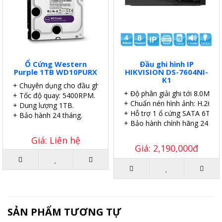
Ổ Cứng Western
Đầu ghi hình IP
Purple 1TB WD10PURX
HIKVISION DS-7604NI-
K1
+ Chuyên dụng cho đầu ghi.
+ Độ phân giải ghi tới 8.0MP.
+ Tốc độ quay: 5400RPM.
+ Chuẩn nén hình ảnh: H.265.
+ Dung lượng 1TB.
+ Hỗ trợ 1 ổ cứng SATA 6TB.
+ Bảo hành 24 tháng.
+ Bảo hành chính hãng 24 thá
Giá: Liên hệ
Giá: 2,190,000đ
SẢN PHẨM TƯƠNG TỰ