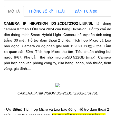
MÔ TẢ
THÔNG SỐ KỸ THUẬT
ĐÁNH GIÁ (0)
CAMERA IP HIKVISION
DS-2CD1T23G2-LIUF/SL
là dòng
camera IP thân LỚN mới 2024 của hãng Hikivision,
Hỗ trợ chế độ
đèn thông minh Smart Hybrid Light.
Camera hỗ trợ đèn ánh sáng
trắng 30 mét,
Hỗ trợ đàm thoại 2 chiều.
Tích hợp Micro và Loa
báo động.
Camera có độ phân giải ảnh 1920×1080@25fps, Tầm
xa quan sát: 50m, Tích hợp Micro thu âm, Tiêu chuẩn chống bụi
nước IP67.
Khe cắm thẻ nhớ microroSD 512GB (max). Camera
phù hợp cho văn phòng công ty, cửa hàng, shop, nhà thuốc, tiệm
vàng, gia đình,...
CAMERA IP HIKVISION DS-2CD1T23G2-LIUF/SL
-
Ưu điểm:
Tích hợp Micro và Loa báo động.
Hỗ trợ đàm thoại 2
chiều.
Lưu trữ video thẻ nhớ.
Có đèn hỗ trợ ánh sáng trắng 50