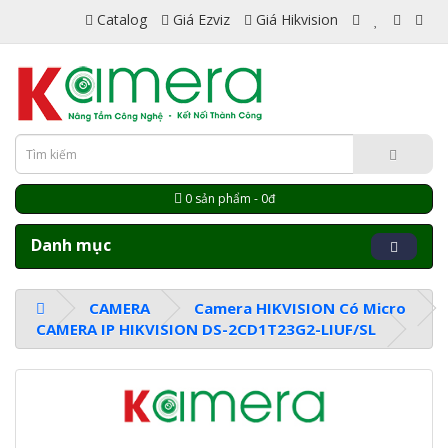
Catalog
Giá Ezviz
Giá Hikvision
0 sản phẩm - 0đ
Danh mục
CAMERA
Camera HIKVISION Có Micro
CAMERA IP HIKVISION DS-2CD1T23G2-LIUF/SL