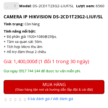
Model:
DS-2CD1T23G2-LIUF/SL
Lượt xem:
6560
CAMERA IP HIKVISION DS-2CD1T23G2-LIUF/SL
Tình trạng:
Còn hàng
Tính năng nổi bật:
+ Độ phân giải 1920×1080@25fps.
+ Tầm xa quan sát: 50m.
+ Tích hợp Micro thu âm.
+ Hỗ trợ đàm thoại 2 chiều.
Giá:
1,400,000đ (1 đổi 1 trong 30 ngày)
Gọi ngay 0917 744 144 để được tư vấn miễn phí.
MUA HÀNG
(Giao hàng tận nơi và hướng dẫn lắp đặt & cài đặt)
0 bài đánh giá
/
Viết đánh giá