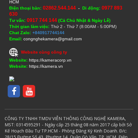
HCM
02862.544.144
0977 893
Điện thoại bàn:
-
Di động:
630
0917 744 144
Tư vấn:
(Cả Chủ Nhật & Ngày Lễ)
Thời gian làm việc:
Thứ 2 - Thứ 7 (8:00AM - 5:00PM)
Chat Zalo:
+840917744144
Email:
congnghekamera@gmail.com
Website cùng công ty
Website:
https://kameracorp.vn
Website:
https://kamera.vn
CÔNG TY TNHH TMDV VIỄN THÔNG CÔNG NGHỆ KAMERA,
MST: 0314595291 - Ngày cấp 25 tháng 08 năm 2017 cấp bởi Sở
Kế Hoạch Đầu Tư TP.HCM - Phòng Đăng Ký Kinh Doanh. Đ/c:
28/15 Đường Số 43, Phường 14, Quận Gò Vấp. TP. HCM, Điện