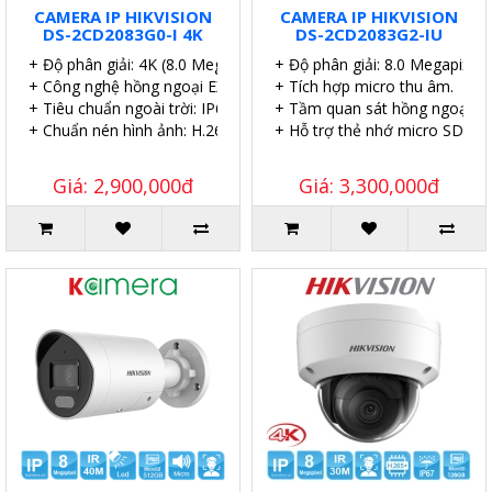
CAMERA IP HIKVISION
CAMERA IP HIKVISION
DS-2CD2083G0-I 4K
DS-2CD2083G2-IU
+ Độ phân giải: 4K (8.0 Megapixel).
+ Độ phân giải: 8.0 Megapixel.
+ Công nghệ hồng ngoại EXIR 2.0.
+ Tích hợp micro thu âm.
+ Tiêu chuẩn ngoài trời: IP67.
+ Tầm quan sát hồng ngoại: 4
+ Chuẩn nén hình ảnh: H.265+.
+ Hỗ trợ thẻ nhớ micro SD 25
Giá: 2,900,000đ
Giá: 3,300,000đ