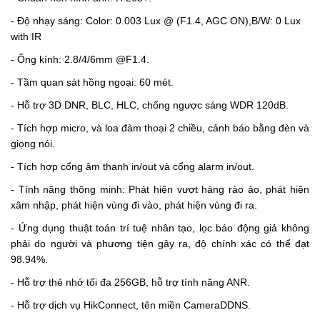
- Độ nhạy sáng:
Color: 0.003 Lux @ (F1.4, AGC ON),B/W: 0 Lux
with IR
- Ống kính: 2.8/4/6mm @F1.4.
- Tầm quan sát hồng ngoại: 60 mét.
- Hỗ trợ 3D DNR, BLC, HLC, chống ngược sáng WDR 120dB.
-
Tích hợp micro, và loa đàm thoại 2 chiều, cảnh báo bằng đèn và
giọng nói.
- Tích hợp cổng âm thanh in/out và cổng alarm in/out.
- Tính năng thông minh: Phát hiện vượt hàng rào ảo, phát hiện
xâm nhập, phát hiện vùng đi vào, phát hiện vùng đi ra.
- Ứng dụng thuật toán trí tuệ nhân tạo, lọc báo động giả không
phải do người và phương tiện gây ra, độ chính xác có thể đạt
98.94%.
- Hỗ trợ thẻ nhớ tối đa 256GB, hỗ trợ tính năng ANR.
- Hỗ trợ dịch vụ HikConnect, tên miền CameraDDNS.