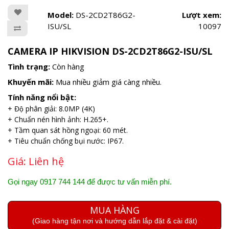
Model:
DS-2CD2T86G2-
Lượt xem:
ISU/SL
10097
CAMERA IP HIKVISION DS-2CD2T86G2-ISU/SL
Tình trạng:
Còn hàng
Khuyến mãi:
Mua nhiều giảm giá càng nhiều.
Tính năng nổi bật:
+ Độ phân giải: 8.0MP (4K)
+ Chuẩn nén hình ảnh: H.265+.
+ Tầm quan sát hồng ngoại: 60 mét.
+ Tiêu chuẩn chống bụi nước: IP67.
Giá:
Liên hệ
Gọi ngay 0917 744 144 để được tư vấn miễn phí.
MUA HÀNG
(Giao hàng tận nơi và hướng dẫn lắp đặt & cài đặt)