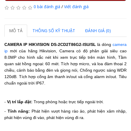
0 bài đánh giá
/
Viết đánh giá
MÔ TẢ
THÔNG SỐ KỸ THUẬT
ĐÁNH GIÁ (0)
CAMERA IP HIKVISION
DS-2CD2T86G2-ISU/SL
là dòng
camera
ip
mới của hãng Hikvision, Camera có độ phân giải siêu cao
8.0MP cho hình sắc nét khi xem trực tiếp trên màn hình, Tầm
quan sát hồng ngoại: 60 mét. Tích hợp micro, và loa đàm thoại 2
chiều, cảnh báo bằng đèn và giọng nói, Chống ngược sáng WDR
120dB. Tích hợp cổng âm thanh in/out và cổng alarm in/out. Tiêu
chuẩn ngoài trời IP67.
-
Vị trí lắp đặt:
Trong phòng hoặc trực tiếp ngoài trời.
-
Tính năng:
Phát hiện vượt hàng rào ảo, phát hiện xâm nhập,
phát hiện vùng đi vào, phát hiện vùng đi ra.