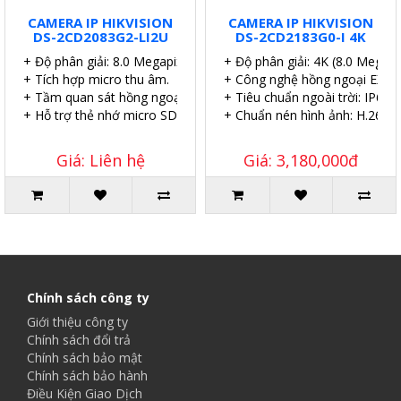
CAMERA IP HIKVISION
CAMERA IP HIKVISION
DS-2CD2083G2-LI2U
DS-2CD2183G0-I 4K
+ Độ phân giải: 8.0 Megapixel.
+ Độ phân giải: 4K (8.0 Megapix
+ Tích hợp micro thu âm.
+ Công nghệ hồng ngoại EXIR 2
+ Tầm quan sát hồng ngoại: 40 mét.
+ Tiêu chuẩn ngoài trời: IP67.
+ Hỗ trợ thẻ nhớ micro SD 512GB.
+ Chuẩn nén hình ảnh: H.265+.
Giá: Liên hệ
Giá: 3,180,000đ
Chính sách công ty
Giới thiệu công ty
Chính sách đổi trả
Chính sách bảo mật
Chính sách bảo hành
Điều Kiện Giao Dịch