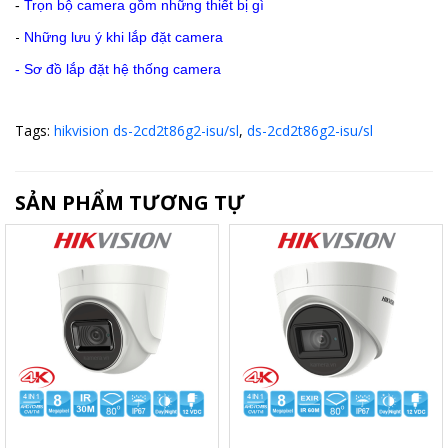
-
Trọn bộ camera gồm những thiết bị gì
-
Những lưu ý khi lắp đặt camera
-
Sơ đồ lắp đặt hệ thống camera
Tags:
hikvision ds-2cd2t86g2-isu/sl
,
ds-2cd2t86g2-isu/sl
SẢN PHẨM TƯƠNG TỰ