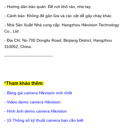
- Hướng dản bảo quản: Để nơi khô ráo, nhẹ tay.
- Cảnh báo: Không đê gân lửa và các vật dễ gây cháy khác.
- Nhà Sản Xuất/ Nhà cung cấp: Hangzhou Hikvision Technology
Co., Ltd .
- Địa Chỉ: No.700 Dongliu Road, Binjiang District, Hangzhou
310052, China.
----------------------------------
*
Tham khảo thêm:
-
Bảng giá camera Hikvision mới nhất
-
Video demo camera Hikvision
-
Hình ảnh demo camera Hikvision
-
15 Thông số kỹ thuật camera bạn cần biết