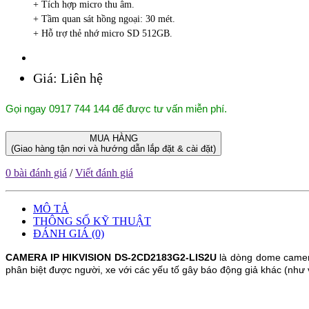
+ Tích hợp micro thu âm.
+ Tầm quan sát hồng ngoại: 30 mét.
+ Hỗ trợ thẻ nhớ micro SD 512GB.
Giá:
Liên hệ
Gọi ngay 0917 744 144 để được tư vấn miễn phí.
MUA HÀNG
(Giao hàng tận nơi và hướng dẫn lắp đặt & cài đặt)
0 bài đánh giá
/
Viết đánh giá
MÔ TẢ
THÔNG SỐ KỸ THUẬT
ĐÁNH GIÁ (0)
CAMERA IP HIKVISION
DS-2CD2183G2-LIS2U
là dòng dome camera
phân biệt được người, xe với các yếu tố gây báo động giả khác (như vậ