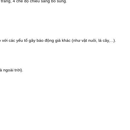
trắng, 4 chế độ chiếu sáng bổ sung.
i các yếu tố gây báo động giả khác (như vật nuôi, lá cây,...).
 ngoài trời).