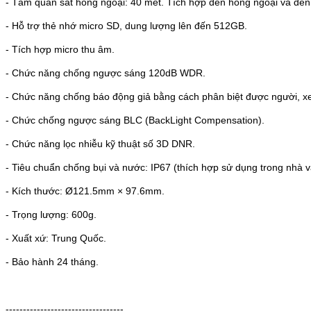
- Tầm quan sát hồng ngoại: 40 mét.
Tích hợp đèn hồng ngoại và đèn 
- Hỗ trợ thẻ nhớ micro SD, dung lượng lên đến 512GB.
- Tích hợp micro thu âm.
- Chức năng chống ngược sáng 120dB WDR.
- Chức năng chống báo động giả bằng cách phân biệt được người, xe vớ
- Chức chống ngược sáng BLC (BackLight Compensation).
- Chức năng lọc nhiễu kỹ thuật số 3D DNR.
- Tiêu chuẩn chống bụi và nước: IP67 (thích hợp sử dụng trong nhà và
- Kích thước:
Ø121.5mm × 97.6mm.
- Trọng lượng:
600g.
- Xuất xứ: Trung Quốc.
- Bảo hành 24 tháng.
----------------------------------