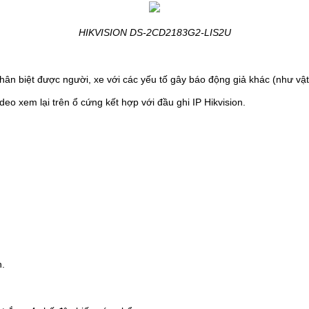
HIKVISION DS-2CD2183G2-LIS2U
n biệt được người, xe với các yếu tố gây báo động giả khác (như vật nu
eo xem lại trên ổ cứn
g kết hợp với đầu ghi IP Hikvision.
n.