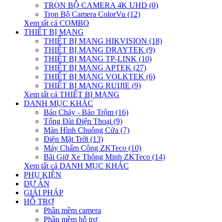
TRỌN BỘ CAMERA 4K UHD (0)
Trọn Bộ Camera ColorVu (12)
Xem tất cả COMBO
THIẾT BỊ MẠNG
THIẾT BỊ MẠNG HIKVISION (18)
THIẾT BỊ MẠNG DRAYTEK (9)
THIẾT BỊ MẠNG TP-LINK (10)
THIẾT BỊ MẠNG APTEK (27)
THIẾT BỊ MẠNG VOLKTEK (6)
THIẾT BỊ MẠNG RUIJIE (9)
Xem tất cả THIẾT BỊ MẠNG
DANH MỤC KHÁC
Báo Cháy - Báo Trộm (16)
Tổng Đài Điện Thoại (9)
Màn Hình Chuông Cửa (7)
Điện Mặt Trời (13)
Máy Chấm Công ZKTeco (10)
Bãi Giữ Xe Thông Minh ZKTeco (14)
Xem tất cả DANH MỤC KHÁC
PHỤ KIỆN
DỰ ÁN
GIẢI PHÁP
HỖ TRỢ
Phần mềm camera
Phần mềm hỗ trợ