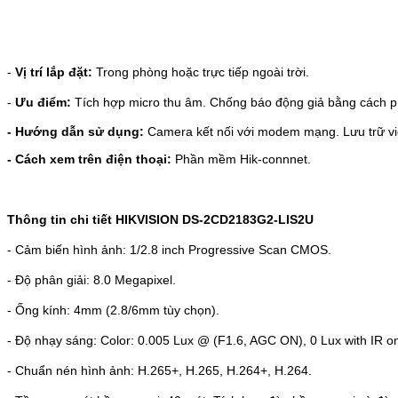
-
Vị trí lắp đặt:
Trong phòng hoặc trực tiếp ngoài trời.
-
Ưu điểm:
Tích hợp micro thu âm.
Chống báo động giả bằng cách phâ
- Hướng dẫn sử dụng:
Camera kết nối với modem mạng. Lưu trữ vid
- Cách xem trên điện thoại:
Phần mềm Hik-connnet.
Thông tin chi tiết
HIKVISION
DS-2CD2183G2-LIS2U
- Cảm biến hình ảnh: 1/2.8 inch Progressive Scan CMOS.
- Độ phân giải: 8.0 Megapixel.
- Ống kính: 4mm (2.8/6mm tùy chọn).
- Độ nhạy sáng: Color: 0.005 Lux @ (F1.6, AGC ON), 0 Lux with IR o
- Chuẩn nén hình ảnh: H.265+, H.265, H.264+, H.264.