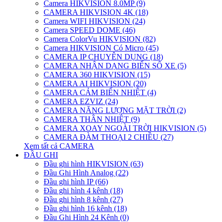
Camera HIKVISION 8.0MP (9)
CAMERA HIKVISION 4K (18)
Camera WIFI HIKVISION (24)
Camera SPEED DOME (46)
Camera ColorVu HIKVISION (82)
Camera HIKVISION Có Micro (45)
CAMERA IP CHUYÊN DỤNG (18)
CAMERA NHẬN DẠNG BIỂN SỐ XE (5)
CAMERA 360 HIKVISION (15)
CAMERA AI HIKVISION (20)
CAMERA CẢM BIẾN NHIỆT (4)
CAMERA EZVIZ (24)
CAMERA NĂNG LƯỢNG MẶT TRỜI (2)
CAMERA THÂN NHIỆT (9)
CAMERA XOAY NGOÀI TRỜI HIKVISION (5)
CAMERA ĐÀM THOẠI 2 CHIỀU (27)
Xem tất cả CAMERA
ĐẦU GHI
Đầu ghi hình HIKVISION (63)
Đầu Ghi Hình Analog (22)
Đầu ghi hình IP (66)
Đầu ghi hình 4 kênh (18)
Đầu ghi hình 8 kênh (27)
Đầu ghi hình 16 kênh (18)
Đầu Ghi Hình 24 Kênh (0)