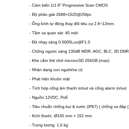
-
Cảm biến 1/1.8" Progressive Scan CMOS
-
Độ phân giải 2688×1520@25fps.
-
Ống kính tự động thay đổi tiêu cự 2.8~12mm.
- Tầm xa quan sát: 40 mét.
-
Độ nhạy sáng 0.0005Lux@F1.0
-
Chống ngược sáng
130dB WDR, AGC, BLC, 3D DNR
-
Khe cắm thẻ nhớ microroSD 256GB (max)
-
Nhận dạng con người/xe cộ
-
Phát hiện khuôn mặt
-
Tích hợp cổng âm thanh in/out và cổng alarm in/out
-
Nguồn 12VDC, PoE
- Tiêu chuẩn chống bụi & nước (IP67) | chống va đập (
- Kích thước: Ø155 mm × 152 mm.
- Trọng lượng: 1,6 kg