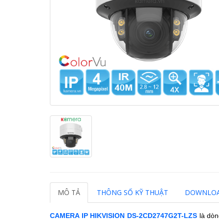
MÔ TẢ
THÔNG SỐ KỸ THUẬT
DOWNLO
CAMERA IP HIKVISION
DS-2CD2747G2T-LZS
là dòn