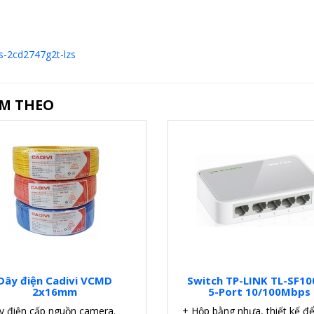
ds-2cd2747g2t-lzs
ÈM THEO
Dây điện Cadivi VCMD
Switch TP-LINK TL-SF1
2x16mm
5-Port 10/100Mbps
y điện cấp nguồn camera.
+ Hộp bằng nhựa, thiết kế để