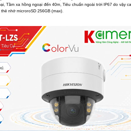
oại,
Tầm xa hồng ngoại
đến 40m
,
Tiêu chuẩn ngoài trời IP67
do vậy c
 thẻ nhớ microroSD 256GB (max).