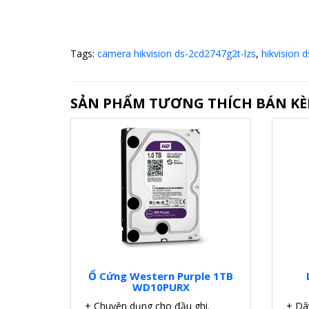
Tags:
camera hikvision ds-2cd2747g2t-lzs
,
hikvision 
SẢN PHẨM TƯƠNG THÍCH BÁN K
Ổ Cứng Western Purple 1TB
WD10PURX
+ Chuyên dụng cho đầu ghi.
+ Dâ