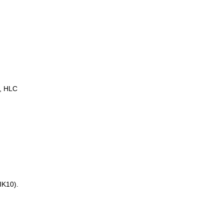
, HLC
IK10).