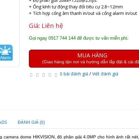
+ Độ phân giải 2688×1520@25fps.
+ Ống kính tự động thay đổi tiêu cự 2.8~12mm
+ Tích hợp cổng âm thanh in/out và cổng alarm in/out
Giá:
Liên hệ
Gọi ngay 0917 744 144 để được tư vấn miễn phí.
MUA HÀNG
(Giao hàng tận nơi và hướng dẫn lắp đặt & cài đặ
0 bài đánh giá
/
Viết đánh giá
ADS
ĐÁNH GIÁ (0)
g camera dome HIKVISION, độ phân giải 4.0MP cho hình ảnh rất nét