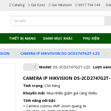
Catalog
Giá Ezviz
Giá Hikvision
0917 744 144
Da
THIẾT BỊ MẠNG
DANH MỤC KHÁC
PHỤ KIỆN
ISION
CAMERA IP HIKVISION DS-2CD2747G2T-LZS
Model:
DS-2CD2747G2T-LZS
Lượt xem
CAMERA IP HIKVISION DS-2CD2747G2T-
Tình trạng:
Còn hàng
Khuyến mãi:
Mua nhiều giảm giá càng nhiều.
Tính năng nổi bật:
+ Camera colorvu 4MP zoom quang 4x