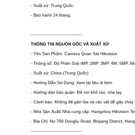
- Xuất xứ: Trung Quốc.
- Bảo hành 24 tháng.
----------------------------------
THÔNG TIN NGUỒN GỐC VÀ XUẤT XỨ
- Tên Sản Phẩm: Camera Quan Sát Hikvision
- Thông số: Độ Phân Giải IMP, 2MP, 3MP, 4M, 5MP, 6
- Xuất xứ: China (Trung Quốc).
- Hướng Dẫn Sử Dụng: Xem tài liệu di kèm.
- Hướng dản bảo quản: Để nơi khô ráo, nhẹ tay.
- Cảnh báo: Không đê gân lửa và các vật dễ gây cháy 
- Nhà Sản Xuất/ Nhà cung cấp: Hangzhou Hikvision Tec
- Địa Chỉ: No.700 Dongliu Road, Binjiang District, Ha
----------------------------------