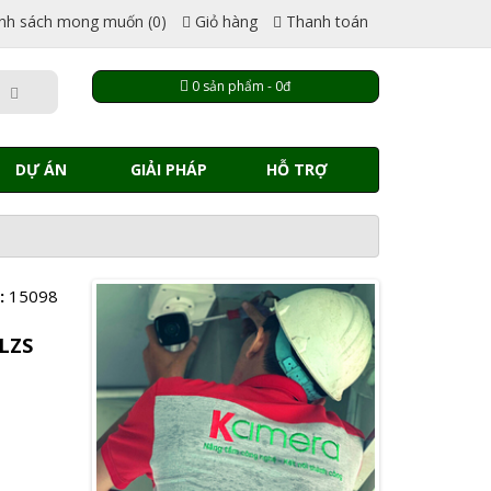
nh sách mong muốn (0)
Giỏ hàng
Thanh toán
0 sản phẩm - 0đ
DỰ ÁN
GIẢI PHÁP
HỖ TRỢ
:
15098
LZS