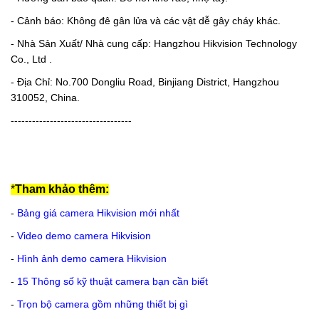
- Cảnh báo: Không đê gân lửa và các vật dễ gây cháy khác.
- Nhà Sản Xuất/ Nhà cung cấp: Hangzhou Hikvision Technology
Co., Ltd .
- Địa Chỉ: No.700 Dongliu Road, Binjiang District, Hangzhou
310052, China.
----------------------------------
*
Tham khảo thêm:
-
Bảng giá camera Hikvision mới nhất
-
Video demo camera Hikvision
-
Hình ảnh demo camera Hikvision
-
15 Thông số kỹ thuật camera bạn cần biết
-
Trọn bộ camera gồm những thiết bị gì