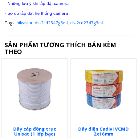
-
Những lưu ý khi lắp đặt camera
-
Sơ đồ lắp đặt hệ thống camera
Tags:
hikvision ds-2cd2347g3e-l
,
ds-2cd2347g3e-l
SẢN PHẨM TƯƠNG THÍCH BÁN KÈM
THEO
Dây cáp đồng trục
Dây điện Cadivi VCMD
Unisat (1 lớp bạc)
2x16mm