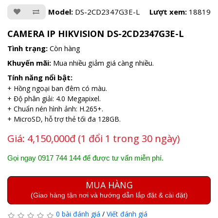
Model:
DS-2CD2347G3E-L
Lượt xem:
18819
CAMERA IP HIKVISION DS-2CD2347G3E-L
Tình trạng:
Còn hàng
Khuyến mãi:
Mua nhiều giảm giá càng nhiều.
Tính năng nổi bật:
+ Hồng ngoại ban đêm có màu.
+ Độ phân giải: 4.0 Megapixel.
+ Chuẩn nén hình ảnh: H.265+.
+ MicroSD, hỗ trợ thẻ tối đa 128GB.
Giá:
4,150,000đ (1 đổi 1 trong 30 ngày)
Gọi ngay 0917 744 144 để được tư vấn miễn phí.
MUA HÀNG
(Giao hàng tận nơi và hướng dẫn lắp đặt & cài đặt)
0 bài đánh giá
/
Viết đánh giá