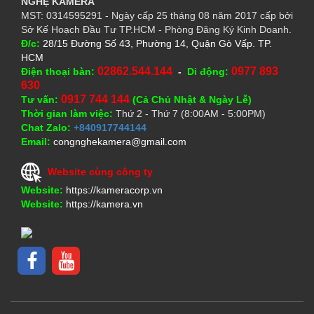
NGHỆ
KAMERA
MST: 0314595291 - Ngày cấp 25 tháng 08 năm 2017 cấp bởi
Sở Kế Hoạch Đầu Tư TP.HCM - Phòng Đăng Ký Kinh Doanh.
Đ/c:
28/15 Đường Số 43, Phường 14, Quận Gò Vấp. TP.
HCM
02862.544.144
0977 893
Điện thoại bàn:
-
Di động:
630
0917 744 144
Tư vấn:
(Cả Chủ Nhật & Ngày Lễ)
Thời gian làm việc:
Thứ 2 - Thứ 7 (8:00AM - 5:00PM)
Chat Zalo:
+840917744144
Email:
congnghekamera@gmail.com
Website cùng công ty
Website:
https://kameracorp.vn
Website:
https://kamera.vn