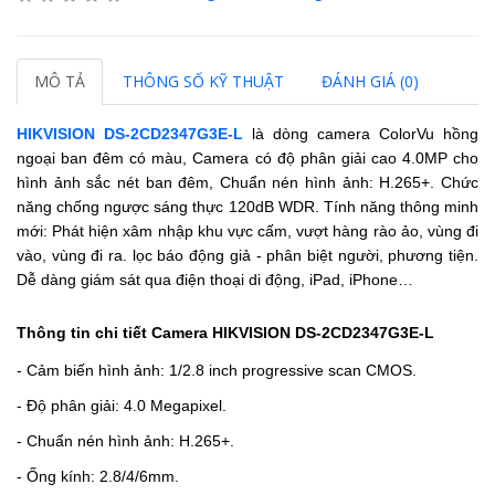
MÔ TẢ
THÔNG SỐ KỸ THUẬT
ĐÁNH GIÁ (0)
HIKVISION DS-2CD2347G3E-L
là dòng camera ColorVu hồng
ngoại ban đêm có màu, Camera có độ phân giải cao 4.0MP cho
hình ảnh sắc nét ban đêm, Chuẩn nén hình ảnh: H.265+. Chức
năng chống ngược sáng thực 120dB WDR. Tính năng thông minh
mới: Phát hiện xâm nhập khu vực cấm, vượt hàng rào ảo, vùng đi
vào, vùng đi ra. lọc báo động giả - phân biệt người, phương tiện.
Dễ dàng giám sát qua điện thoại di động, iPad, iPhone…
Thông tin chi tiết Camera HIKVISION DS-2CD2347G3E-L
- Cảm biến hình ảnh: 1/2.8 inch progressive scan CMOS.
- Độ phân giải: 4.0 Megapixel.
- Chuẩn nén hình ảnh: H.265+.
- Ống kính: 2.8/4/6mm.