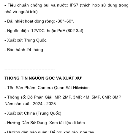
- Tiêu chuẩn chống bụi và nước: IP67 (thích hợp sử dụng trong
nhà và ngoài trời).
- Dải nhiệt hoạt động rộng: -30°~60°.
- Nguồn điện: 12VDC
hoặc PoE (802.3af).
- Xuất xứ: Trung Quốc.
- Bảo hành 24 tháng.
----------------------------------
THÔNG TIN NGUỒN GỐC VÀ XUẤT XỨ
- Tên Sản Phẩm: Camera Quan Sát Hikvision
- Thông số: Độ Phân Giải IMP, 2MP, 3MP, 4M, 5MP, 6MP, 8MP
Năm sản xuất: 2024 - 2025.
- Xuất xứ: China (Trung Quốc).
- Hướng Dẫn Sử Dụng: Xem tài liệu di kèm.
- Hướng dản bảo quản: Để nơi khô ráo, nhẹ tay.