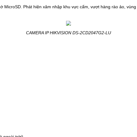
hớ MicroSD.
Phát hiện xâm nhập khu vực cấm, vượt hàng rào ảo, vùng đ
CAMERA IP HIKVISION DS-2CD2047G2-LU
 ngoài trời).