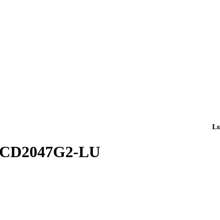
L
2CD2047G2-LU