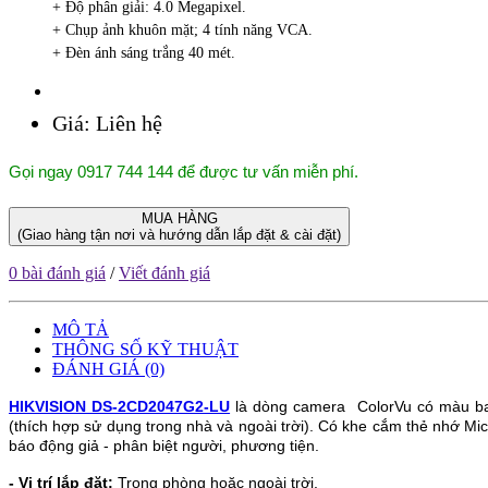
+ Độ phân giải: 4.0 Megapixel.
+ Chụp ảnh khuôn mặt; 4 tính năng VCA.
+ Đèn ánh sáng trắng 40 mét.
Giá:
Liên hệ
Gọi ngay 0917 744 144 để được tư vấn miễn phí.
MUA HÀNG
(Giao hàng tận nơi và hướng dẫn lắp đặt & cài đặt)
0 bài đánh giá
/
Viết đánh giá
MÔ TẢ
THÔNG SỐ KỸ THUẬT
ĐÁNH GIÁ (0)
HIKVISION DS-2CD2047G2-LU
là dòng camera ColorVu có màu b
(thích hợp sử dụng trong nhà và ngoài trời).
Có khe cắm thẻ nhớ Micr
báo động giả - phân biệt người, phương tiện.
- Vị trí lắp đặt:
Trong phòng hoặc ngoài trời.