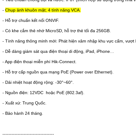
-
Chụp ảnh khuôn mặt; 4 tính năng VCA.
- Hỗ trợ chuẩn kết nối ONVIF.
- Có khe cắm thẻ nhớ MicroSD, hỗ trợ thẻ tối đa
256
GB.
- Tính năng thông minh mới: Phát hiện xâm nhập khu vực cấm, vượt h
- Dễ dàng giám sát qua điện thoại di động, iPad, iPhone…
- App điện thoại miễn phí Hik-Connect.
- Hỗ trợ cấp nguồn qua mạng PoE (Power over Ethernet).
- Dải nhiệt hoạt động rộng: -30°~60°.
- Nguồn điện: 12VDC hoặc PoE (802.3af).
- Xuất xứ: Trung Quốc.
- Bảo hành 24 tháng.
----------------------------------