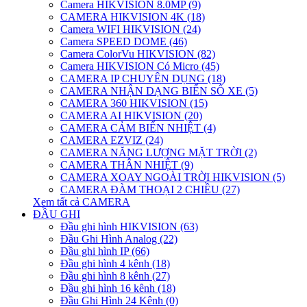
Camera HIKVISION 8.0MP (9)
CAMERA HIKVISION 4K (18)
Camera WIFI HIKVISION (24)
Camera SPEED DOME (46)
Camera ColorVu HIKVISION (82)
Camera HIKVISION Có Micro (45)
CAMERA IP CHUYÊN DỤNG (18)
CAMERA NHẬN DẠNG BIỂN SỐ XE (5)
CAMERA 360 HIKVISION (15)
CAMERA AI HIKVISION (20)
CAMERA CẢM BIẾN NHIỆT (4)
CAMERA EZVIZ (24)
CAMERA NĂNG LƯỢNG MẶT TRỜI (2)
CAMERA THÂN NHIỆT (9)
CAMERA XOAY NGOÀI TRỜI HIKVISION (5)
CAMERA ĐÀM THOẠI 2 CHIỀU (27)
Xem tất cả CAMERA
ĐẦU GHI
Đầu ghi hình HIKVISION (63)
Đầu Ghi Hình Analog (22)
Đầu ghi hình IP (66)
Đầu ghi hình 4 kênh (18)
Đầu ghi hình 8 kênh (27)
Đầu ghi hình 16 kênh (18)
Đầu Ghi Hình 24 Kênh (0)