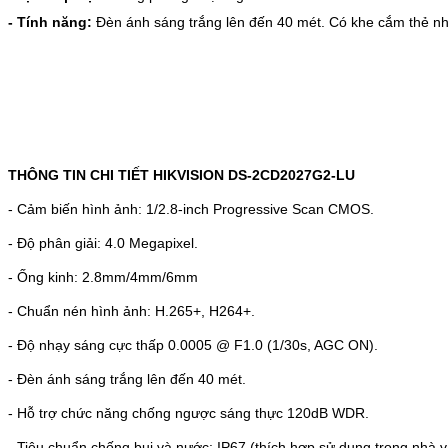
- Tính năng:
Đèn ánh sáng trắng lên đến 40 mét.
Có khe cắm thẻ n
THÔNG TIN CHI TIẾT HIKVISION DS-2CD2027G2-LU
- Cảm biến hình ảnh: 1/2.8-inch Progressive Scan CMOS.
- Độ phân giải: 4.0 Megapixel.
- Ống kinh: 2.8mm/4mm/6mm
- Chuẩn nén hình ảnh: H.265+, H264+.
- Độ nhạy sáng cực thấp 0.0005 @ F1.0 (1/30s, AGC ON).
- Đèn ánh sáng trắng lên đến 40 mét.
- Hỗ trợ chức năng chống ngược sáng thực 120dB WDR.
- Tiêu chuẩn chống bụi và nước: IP67 (thích hợp sử dụng trong nhà và