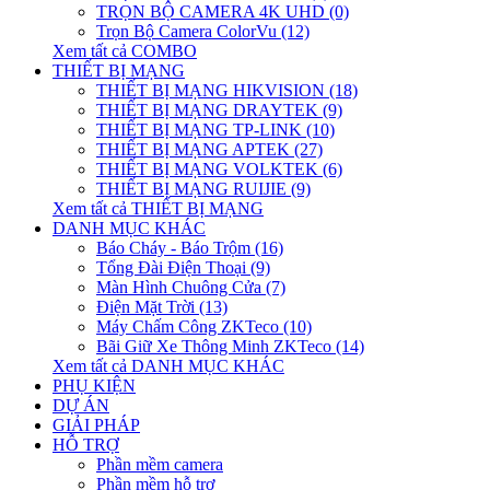
TRỌN BỘ CAMERA 4K UHD (0)
Trọn Bộ Camera ColorVu (12)
Xem tất cả COMBO
THIẾT BỊ MẠNG
THIẾT BỊ MẠNG HIKVISION (18)
THIẾT BỊ MẠNG DRAYTEK (9)
THIẾT BỊ MẠNG TP-LINK (10)
THIẾT BỊ MẠNG APTEK (27)
THIẾT BỊ MẠNG VOLKTEK (6)
THIẾT BỊ MẠNG RUIJIE (9)
Xem tất cả THIẾT BỊ MẠNG
DANH MỤC KHÁC
Báo Cháy - Báo Trộm (16)
Tổng Đài Điện Thoại (9)
Màn Hình Chuông Cửa (7)
Điện Mặt Trời (13)
Máy Chấm Công ZKTeco (10)
Bãi Giữ Xe Thông Minh ZKTeco (14)
Xem tất cả DANH MỤC KHÁC
PHỤ KIỆN
DỰ ÁN
GIẢI PHÁP
HỖ TRỢ
Phần mềm camera
Phần mềm hỗ trợ