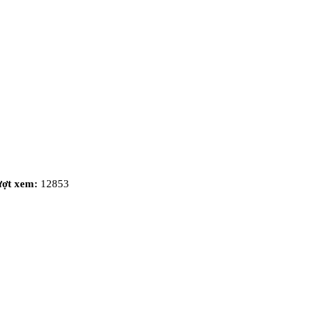
ượt xem:
12853