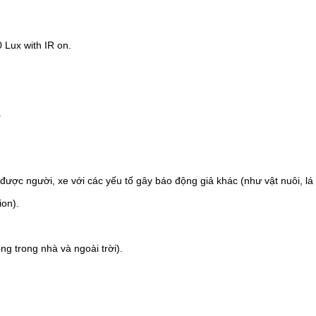
 Lux with IR on.
.
ợc người, xe với các yếu tố gây báo động giả khác (như vật nuôi, lá c
on).
ng trong nhà và ngoài trời).