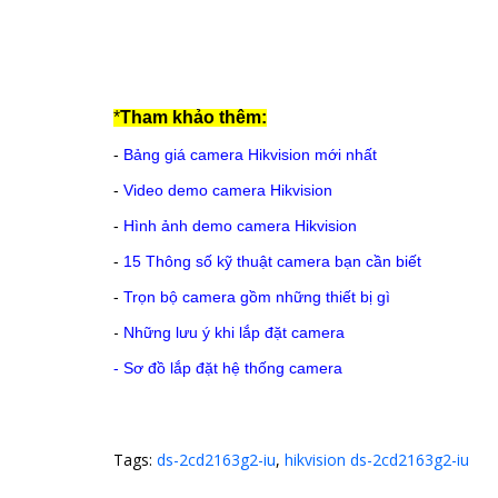
*
Tham khảo thêm:
-
Bảng giá camera Hikvision mới nhất
-
Video demo camera Hikvision
-
Hình ảnh demo camera Hikvision
-
15 Thông số kỹ thuật camera bạn cần biết
-
Trọn bộ camera gồm những thiết bị gì
-
Những lưu ý khi lắp đặt camera
-
Sơ đồ lắp đặt hệ thống camera
Tags:
ds-2cd2163g2-iu
,
hikvision ds-2cd2163g2-iu