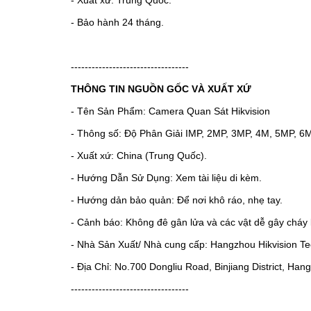
- Xuất xứ: Trung Quốc.
- Bảo hành 24 tháng.
----------------------------------
THÔNG TIN NGUỒN GỐC VÀ XUẤT XỨ
- Tên Sản Phẩm: Camera Quan Sát Hikvision
- Thông số: Độ Phân Giải IMP, 2MP, 3MP, 4M, 5MP, 6
- Xuất xứ: China (Trung Quốc).
- Hướng Dẫn Sử Dụng: Xem tài liệu di kèm.
- Hướng dản bảo quản: Để nơi khô ráo, nhẹ tay.
- Cảnh báo: Không đê gân lửa và các vật dễ gây cháy 
- Nhà Sản Xuất/ Nhà cung cấp: Hangzhou Hikvision Tec
- Địa Chỉ: No.700 Dongliu Road, Binjiang District, Ha
----------------------------------