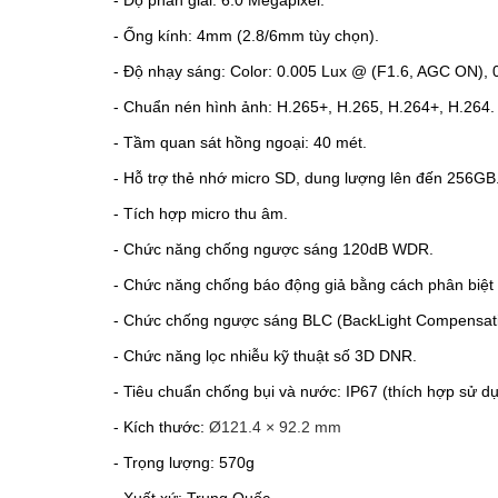
- Độ phân giải: 6.0 Megapixel.
- Ống kính: 4mm (2.8/6mm tùy chọn).
- Độ nhạy sáng: Color: 0.005 Lux @ (F1.6, AGC ON), 0
- Chuẩn nén hình ảnh: H.265+, H.265, H.264+, H.264.
- Tầm quan sát hồng ngoại: 40 mét.
- Hỗ trợ thẻ nhớ micro SD, dung lượng lên đến 256GB
- Tích hợp micro thu âm.
- Chức năng chống ngược sáng 120dB WDR.
- Chức năng chống báo động giả bằng cách phân biệt đư
- Chức chống ngược sáng BLC (BackLight Compensati
- Chức năng lọc nhiễu kỹ thuật số 3D DNR.
- Tiêu chuẩn chống bụi và nước: IP67 (thích hợp sử dụ
- Kích thước:
Ø121.4 × 92.2 mm
- Trọng lượng:
570g