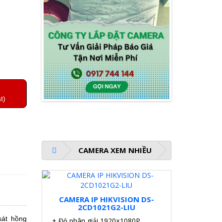
t)
CAMERA XEM NHIỀU
CAMERA IP HIKVISION DS-
2CD1021G2-LIU
át hồng
+ Độ phân giải 1920×1080P.