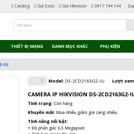
Catalog
Giá Ezviz
Giá Hikvision
0917 744 144
Da
THIẾT BỊ MẠNG
DANH MỤC KHÁC
PHỤ KIỆN
2-IU
Model:
DS-2CD2163G2-IU
Lượt xem
CAMERA IP HIKVISION DS-2CD2163G2-I
Tình trạng:
Còn hàng
Khuyến mãi:
Mua nhiều giảm giá càng nhiều.
Tính năng nổi bật:
+ Độ phân giải: 6.0 Megapixel.