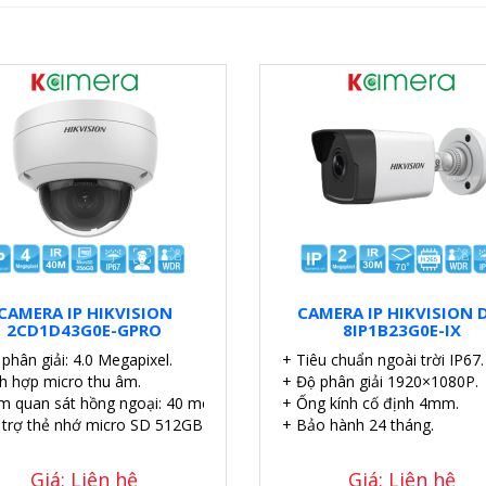
CAMERA IP HIKVISION
CAMERA IP HIKVISION 
2CD1D43G0E-GPRO
8IP1B23G0E-IX
phân giải: 4.0 Megapixel.
+ Tiêu chuẩn ngoài trời IP67.
ch hợp micro thu âm.
+ Độ phân giải 1920×1080P.
m quan sát hồng ngoại: 40 mét.
+ Ống kính cố định 4mm.
 trợ thẻ nhớ micro SD 512GB.
+ Bảo hành 24 tháng.
Giá: Liên hệ
Giá: Liên hệ