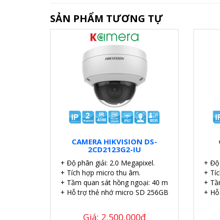
SẢN PHẨM TƯƠNG TỰ
CAMERA HIKVISION DS-
2CD2123G2-IU
+ Độ phân giải: 2.0 Megapixel.
+ Độ 
+ Tích hợp micro thu âm.
+ Tí
+ Tầm quan sát hồng ngoại: 40 mét.
+ Tầ
+ Hỗ trợ thẻ nhớ micro SD 256GB.
+ Hỗ
Giá: 2,500,000đ