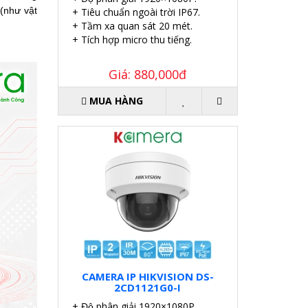
(như vật
+ Tiêu chuẩn ngoài trời IP67.
+ Tầm xa quan sát 20 mét.
+ Tích hợp micro thu tiếng.
Giá: 880,000đ
MUA HÀNG
CAMERA IP HIKVISION DS-
2CD1121G0-I
+ Độ phân giải 1920×1080P.