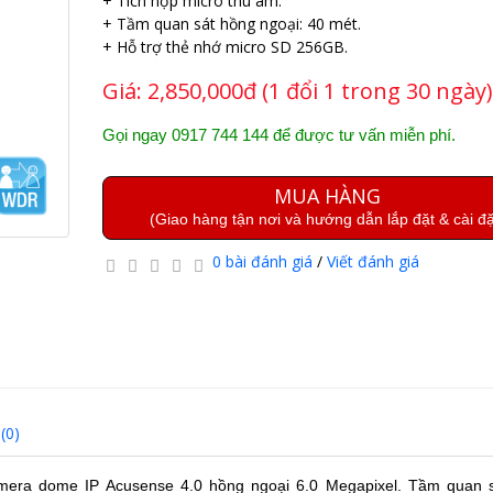
+ Tích hợp micro thu âm.
+ Tầm quan sát hồng ngoại: 40 mét.
+ Hỗ trợ thẻ nhớ micro SD 256GB.
Giá:
2,850,000đ (1 đổi 1 trong 30 ngày)
Gọi ngay 0917 744 144 để được tư vấn miễn phí.
MUA HÀNG
(Giao hàng tận nơi và hướng dẫn lắp đặt & cài đặ
0 bài đánh giá
/
Viết đánh giá
(0)
mera dome IP Acusense 4.0 hồng ngoại 6.0 Megapixel.
Tầm quan s