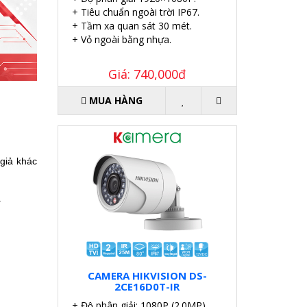
+ Tiêu chuẩn ngoài trời IP67.
+ Tầm xa quan sát 30 mét.
+ Vỏ ngoài bằng nhựa.
Giá: 740,000đ
MUA HÀNG
giả khác
.
CAMERA HIKVISION DS-
2CE16D0T-IR
+ Độ phân giải: 1080P (2.0MP).