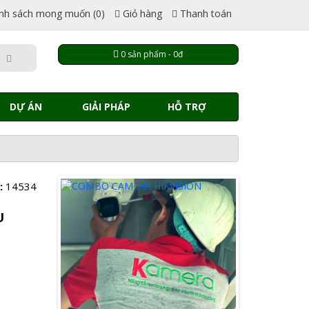
nh sách mong muốn (0)
Giỏ hàng
Thanh toán
0 sản phẩm - 0đ
DỰ ÁN
GIẢI PHÁP
HỖ TRỢ
:
14534
U