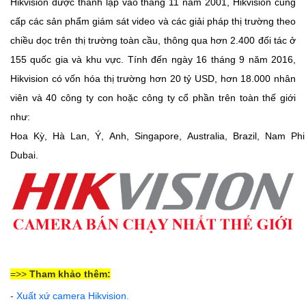
Hikvision được thành lập vào tháng 11 năm 2001, Hikvision cung
cấp các sản phẩm giám sát video và các giải pháp thị trường theo
chiều dọc trên thị trường toàn cầu, thông qua hơn 2.400 đối tác ở
155 quốc gia và khu vực. Tính đến ngày 16 tháng 9 năm 2016,
Hikvision có vốn hóa thị trường hơn 20 tỷ USD, hơn 18.000 nhân
viên và 40 công ty con hoặc công ty cổ phần trên toàn thế giới
như:
Hoa
Kỳ,
Hà
Lan,
Ý,
Anh,
Singapore,
Australia,
Brazil,
Nam
Phi
Dubai.
=>>
Tham khảo thêm:
-
Xuất xứ camera Hikvision
.