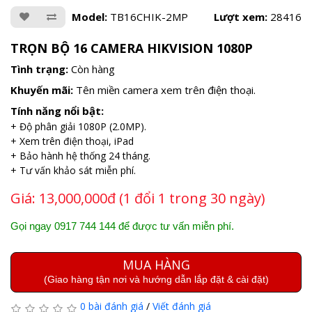
Model:
TB16CHIK-2MP
Lượt xem:
28416
TRỌN BỘ 16 CAMERA HIKVISION 1080P
Tình trạng:
Còn hàng
Khuyến mãi:
Tên miền camera xem trên điện thoại.
Tính năng nổi bật:
+ Độ phân giải 1080P (2.0MP).
+ Xem trên điện thoại, iPad
+ Bảo hành hệ thống 24 tháng.
+ Tư vấn khảo sát miễn phí.
Giá:
13,000,000đ (1 đổi 1 trong 30 ngày)
Gọi ngay 0917 744 144 để được tư vấn miễn phí.
MUA HÀNG
(Giao hàng tận nơi và hướng dẫn lắp đặt & cài đặt)
0 bài đánh giá
/
Viết đánh giá