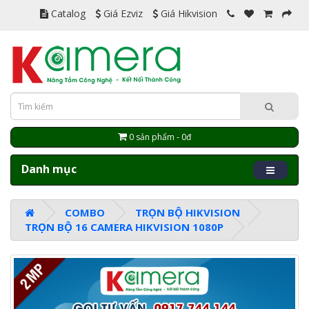
Catalog
Giá Ezviz
Giá Hikvision
0 sản phẩm - 0đ
Danh mục
COMBO
TRỌN BỘ HIKVISION
TRỌN BỘ 16 CAMERA HIKVISION 1080P