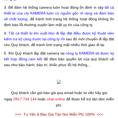
3. Để đảm hệ thống camera luôn hoạt động ổn định vì vậy
tất cả
thiết bị của cty KAMERA luôn có nguồn gốc rõ ràng và đảm bảo
về chất lượng
, để tránh tình trạng hệ thống hoạt động không ổn
định báo lỗi thường xuyên làm mất uy tín của công ty.
4.
Tất cả thiết bị khi xuất kho đi lắp đặt điều được kỹ thuật viên
kiểm tra kỹ càng trước tại công ty rồi
sau đó mới chuyển đi lắp đặt
cho Quý khách, để tránh tình trạng mất nhiều thời gian đi lại.
5. Khi Quý khách lắp đặt camera tại
công ty KAMERA sẽ được ký
kết hợp đồng
cam kết
để đảm bảo quyền lợi của quý khách về
sau như bảo hành, bảo trì, khắc phục lỗi hệ thống,...
Quý khách cần gửi báo giá qua email hoặc tư vấn hãy gọi
ngay
0917.744.144
hoặc
chat online
để được hỗ trợ tận tâm miễn
phí.
>>>
Tư Vấn & Báo Giá Tận Nơi Miễn Phí 100%
<<<