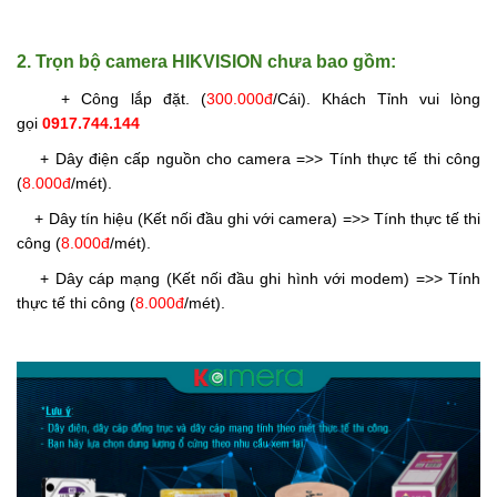
2. Trọn bộ camera HIKVISION chưa bao gồm:
+ Công lắp đặt. (
300.000đ
/Cái
). Khách Tỉnh vui lòng
gọi
0917.744.144
+ Dây điện cấp nguồn cho camera =>> Tính thực tế thi công
(
8.000đ
/mét).
+ Dây tín hiệu (Kết nối đầu ghi với camera) =>> Tính thực tế thi
công (
8.000đ
/mét).
+ Dây cáp mạng (Kết nối đầu ghi hình với modem) =>> Tính
thực tế thi công (
8.000đ
/mét).