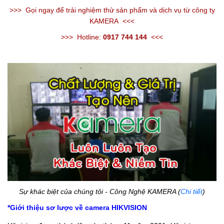
>>>
Gọi ngay để trải nghiệm thử sản phẩm và dịch vụ từ công ty
KAMERA
<<<
>>>
Hotline:
0917 744 144
<<<
Sự khác biệt của chúng tôi - Công Nghệ KAMERA (
Chi tiết
)
*Giới thiệu sơ lược về camera HIKVISION