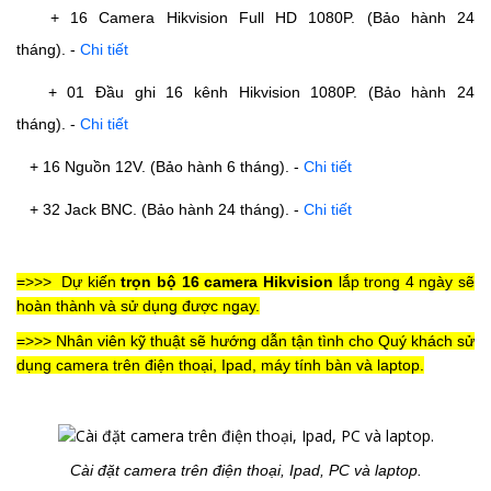
+ 16 Camera Hikvision Full HD 1080P. (Bảo hành 24
tháng).
-
Chi tiết
+ 01 Đầu ghi 16 kênh Hikvision 1080P. (Bảo hành 24
tháng).
-
Chi tiết
+ 16 Nguồn 12V. (Bảo hành 6 tháng).
-
Chi tiết
+ 32 Jack BNC. (Bảo hành 24 tháng).
-
Chi tiết
=>>>
Dự kiến
trọn bộ 16 camera Hikvision
lắp trong 4 ngày sẽ
hoàn thành và sử dụng được ngay.
=>>> Nhân viên kỹ thuật sẽ hướng dẫn tận tình cho Quý khách sử
dụng camera trên điện thoại, Ipad, máy tính bàn và laptop.
Cài đặt camera trên điện thoại, Ipad, PC và laptop.