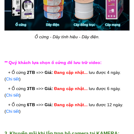
Ổ cứng - Dây tính hiệu - Dây điện.
** Quý khách lựa chọn ổ cứng để lưu trữ video:
   + Ổ cứng 
2TB
 =>> 
Giá: 
Đang cập nhật...
 lưu được 4 ngày. 
(
Chi tiết
)
   + Ổ cứng 
3
TB
 =>> 
Giá: 
Đang cập nhật...
 lưu được 6 ngày. 
(
Chi tiết
)
   + Ổ cứng
6TB
 =>> 
Giá: 
Đang cập nhật...
 lưu được 12 ngày. 
(
Chi tiết
)
3. Khuyến mãi khi lắp trọn bộ camera tại KAMERA: