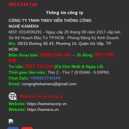
0914 544 144
Thông tin công ty
CÔNG TY TNHH TMDV VIỄN THÔNG CÔNG
NGHỆ
KAMERA
MST: 0314595291 - Ngày cấp 25 tháng 08 năm 2017 cấp bởi
Sở Kế Hoạch Đầu Tư TP.HCM - Phòng Đăng Ký Kinh Doanh.
Đ/c:
28/15 Đường Số 43, Phường 14, Quận Gò Vấp. TP.
HCM
02862.544.144
0977 893
Điện thoại bàn:
-
Di động:
630
0917 744 144
Tư vấn:
(Cả Chủ Nhật & Ngày Lễ)
Thời gian làm việc:
Thứ 2 - Thứ 7 (8:00AM - 5:00PM)
Chat Zalo:
+840917744144
Email:
congnghekamera@gmail.com
Website cùng công ty
Website:
https://kameracorp.vn
Website:
https://kamera.vn