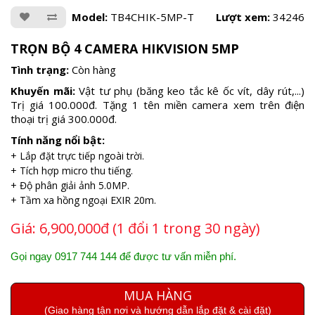
Model:
TB4CHIK-5MP-T
Lượt xem:
34246
TRỌN BỘ 4 CAMERA HIKVISION 5MP
Tình trạng:
Còn hàng
Khuyến mãi:
Vật tư phụ (băng keo tắc kê ốc vít, dây rút,...)
Trị giá 100.000đ. Tặng 1 tên miền camera xem trên điện
thoại trị giá 300.000đ.
Tính năng nổi bật:
+ Lắp đặt trực tiếp ngoài trời.
+ Tích hợp micro thu tiếng.
+ Độ phân giải ảnh 5.0MP.
+ Tầm xa hồng ngoại EXIR 20m.
Giá:
6,900,000đ (1 đổi 1 trong 30 ngày)
Gọi ngay 0917 744 144 để được tư vấn miễn phí.
MUA HÀNG
(Giao hàng tận nơi và hướng dẫn lắp đặt & cài đặt)