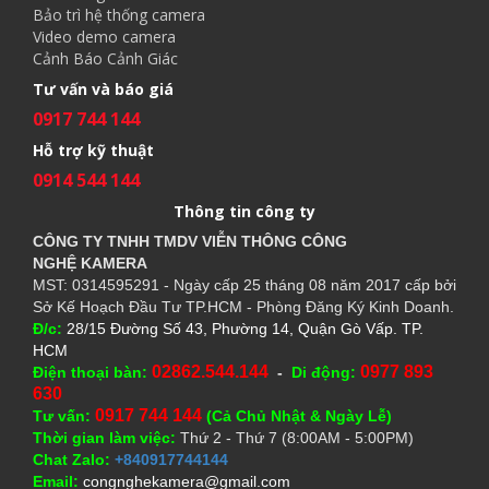
Bảo trì hệ thống camera
Video demo camera
Cảnh Báo Cảnh Giác
Tư vấn và báo giá
0917 744 144
Hỗ trợ kỹ thuật
0914 544 144
Thông tin công ty
CÔNG TY TNHH TMDV VIỄN THÔNG CÔNG
NGHỆ
KAMERA
MST: 0314595291 - Ngày cấp 25 tháng 08 năm 2017 cấp bởi
Sở Kế Hoạch Đầu Tư TP.HCM - Phòng Đăng Ký Kinh Doanh.
Đ/c:
28/15 Đường Số 43, Phường 14, Quận Gò Vấp. TP.
HCM
02862.544.144
0977 893
Điện thoại bàn:
-
Di động:
630
0917 744 144
Tư vấn:
(Cả Chủ Nhật & Ngày Lễ)
Thời gian làm việc:
Thứ 2 - Thứ 7 (8:00AM - 5:00PM)
Chat Zalo:
+840917744144
Email:
congnghekamera@gmail.com