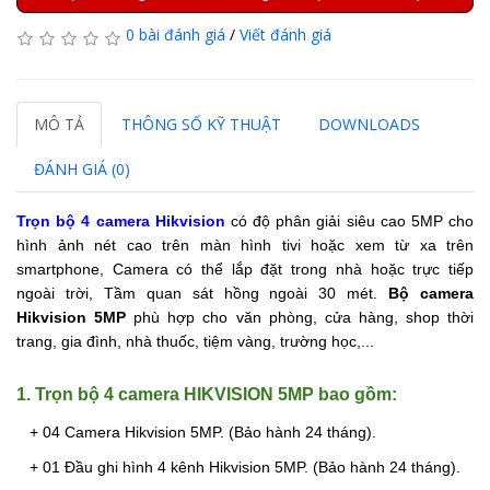
0 bài đánh giá
/
Viết đánh giá
MÔ TẢ
THÔNG SỐ KỸ THUẬT
DOWNLOADS
ĐÁNH GIÁ (0)
Trọn bộ 4 camera Hikvision
có độ phân giải siêu cao 5MP cho
hình ảnh nét cao trên màn hình tivi hoặc xem từ xa trên
smartphone, Camera có thể lắp đặt trong nhà hoặc trực tiếp
ngoài trời, Tầm quan sát hồng ngoài 30 mét.
Bộ camera
Hikvision 5MP
phù hợp cho văn phòng, cửa hàng, shop thời
trang, gia đình, nhà thuốc, tiệm vàng, trường học,...
1. Trọn bộ 4 camera HIKVISION 5MP bao gồm:
+ 04 Camera Hikvision 5MP. (Bảo hành 24 tháng).
+ 01 Đầu ghi hình 4 kênh Hikvision 5MP.
(Bảo hành 24 tháng).