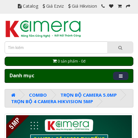
Catalog
Giá Ezviz
Giá Hikvision
0 sản phẩm - 0đ
Danh mục
COMBO
TRỌN BỘ CAMERA 5.0MP
TRỌN BỘ 4 CAMERA HIKVISION 5MP