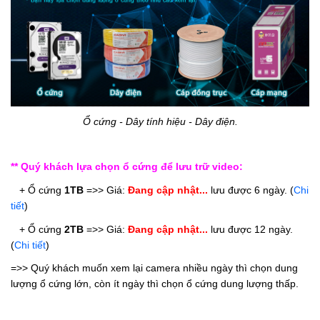
Ổ cứng - Dây tính hiệu - Dây điện.
** Quý khách lựa chọn ổ cứng để lưu trữ video:
   + Ổ cứng
1TB
 =>> Giá: 
Đang cập nhật...
 lưu được 6 ngày. 
(
Chi 
tiết
)
   + Ổ cứng 
2TB
 =>> 
Giá: 
Đang cập nhật...
 lưu được 12 ngày. 
(
Chi tiết
)
=>> Quý khách muốn xem lại camera nhiều ngày thì chọn dung 
lượng ổ cứng lớn, còn ít ngày thì chọn ổ cứng dung lượng thấp.