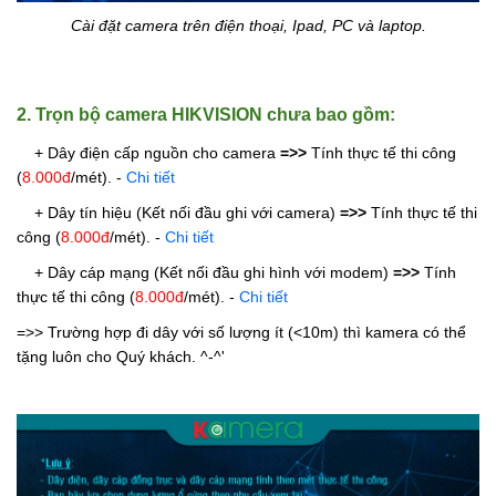
Cài đặt camera trên điện thoại, Ipad, PC và laptop.
2. Trọn bộ camera HIKVISION chưa bao gồm:
+ Dây điện cấp nguồn cho camera
=>>
Tính thực tế thi công
(
8.000đ
/mét).
-
Chi tiết
+ Dây tín hiệu (Kết nối đầu ghi với camera)
=>>
Tính thực tế thi
công (
8.000đ
/mét).
-
Chi tiết
+ Dây cáp mạng (Kết nối đầu ghi hình với modem)
=>>
Tính
thực tế thi công (
8.000đ
/mét).
-
Chi tiết
=>> Trường hợp đi dây với số lượng ít (<10m) thì kamera có thể
tặng luôn cho Quý khách. ^-^'