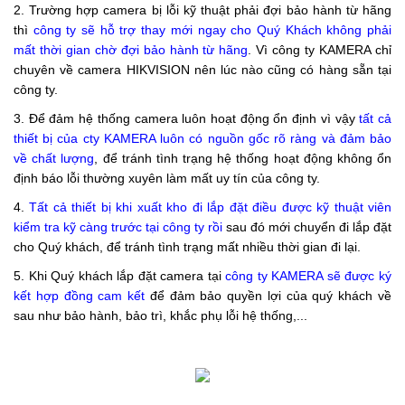
2. Trường hợp camera bị lỗi kỹ thuật phải đợi bảo hành từ hãng
thì
công ty sẽ hỗ trợ thay mới ngay cho Quý Khách không phải
mất thời gian chờ đợi bảo hành từ hãng
. Vì công ty KAMERA chỉ
chuyên về camera HIKVISION nên lúc nào cũng có hàng sẵn tại
công ty.
3. Để đảm hệ thống camera luôn hoạt động ổn định vì vậy
tất cả
thiết bị của cty KAMERA luôn có nguồn gốc rõ ràng và đảm bảo
về chất lượng
, để tránh tình trạng hệ thống hoạt động không ổn
định báo lỗi thường xuyên làm mất uy tín của công ty.
4.
Tất cả thiết bị khi xuất kho đi lắp đặt điều được kỹ thuật viên
kiểm tra kỹ càng trước tại công ty rồi
sau đó mới chuyển đi lắp đặt
cho Quý khách, để tránh tình trạng mất nhiều thời gian đi lại.
5. Khi Quý khách lắp đặt camera tại
công ty KAMERA sẽ được ký
kết hợp đồng
cam kết
để đảm bảo quyền lợi của quý khách về
sau như bảo hành, bảo trì, khắc phụ lỗi hệ thống,...