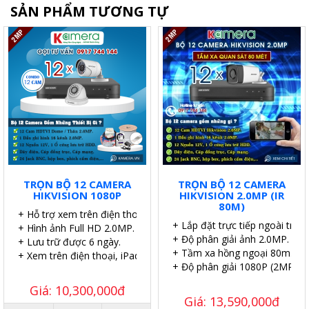
SẢN PHẨM TƯƠNG TỰ
TRỌN BỘ 12 CAMERA
TRỌN BỘ 12 CAMERA
HIKVISION 1080P
HIKVISION 2.0MP (IR
80M)
+ Hỗ trợ xem trên điện thoại.
+ Lắp đặt trực tiếp ngoài trời.
+ Hình ảnh Full HD 2.0MP.
+ Độ phân giải ảnh 2.0MP.
+ Lưu trữ được 6 ngày.
+ Tầm xa hồng ngoại 80m.
+ Xem trên điện thoại, iPad,..
+ Độ phân giải 1080P (2MP).
Giá: 10,300,000đ
Giá: 13,590,000đ