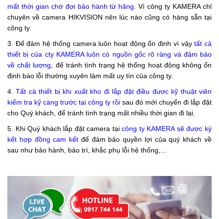
mất thời gian chờ đợi bảo hành từ hãng
. Vì công ty KAMERA chỉ
chuyên về camera HIKVISION nên lúc nào cũng có hàng sẵn tại
công ty.
3. Để đảm hệ thống camera luôn hoạt động ổn định vì vậy
tất cả
thiết bị của cty KAMERA luôn có nguồn gốc rõ ràng và đảm bảo
về chất lượng
, để tránh tình trạng hệ thống hoạt động không ổn
định báo lỗi thường xuyên làm mất uy tín của công ty.
4.
Tất cả thiết bị khi xuất kho đi lắp đặt điều được kỹ thuật viên
kiểm tra kỹ càng trước tại công ty rồi
sau đó mới chuyển đi lắp đặt
cho Quý khách, để tránh tình trạng mất nhiều thời gian đi lại.
5. Khi Quý khách lắp đặt camera tại
công ty KAMERA sẽ được ký
kết hợp đồng
cam kết
để đảm bảo quyền lợi của quý khách về
sau như bảo hành, bảo trì, khắc phụ lỗi hệ thống,...