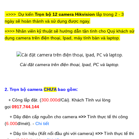
=>>>
Dự kiến
Trọn bộ 12 camera Hikvision
lắp trong 2 - 3
ngày sẽ hoàn thành và sử dụng được ngay.
=>>> Nhân viên kỹ thuật sẽ hướng dẫn tận tình cho Quý khách sử
dụng camera trên điện thoại, Ipad, máy tính bàn và laptop.
Cài đặt camera trên điện thoại, Ipad, PC và laptop.
2. Trọn bộ camera
CHƯA
bao gồm:
+ Công lắp đặt. (
300.000đ
/Cái
). Khách Tỉnh vui lòng
gọi
0917.744.144
+ Dây điện cấp nguồn cho camera
=>>
Tính thực tế thi công
(
6.000
đ/mét).
-
Chi tiết
+ Dây tín hiệu (Kết nối đầu ghi với camera)
=>>
Tính thực tế thi