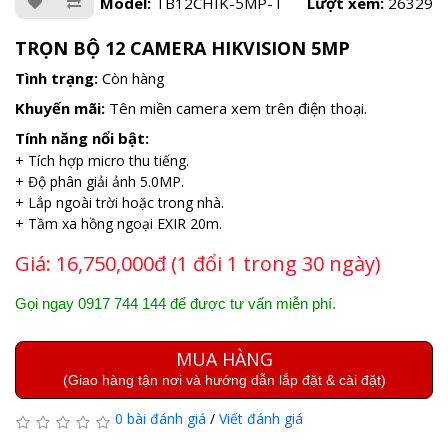
Model:
TB12CHIK-5MP-T
Lượt xem:
26329
TRỌN BỘ 12 CAMERA HIKVISION 5MP
Tình trạng:
Còn hàng
Khuyến mãi:
Tên miền camera xem trên điện thoại.
Tính năng nổi bật:
+ Tích hợp micro thu tiếng.
+ Độ phân giải ảnh 5.0MP.
+ Lắp ngoài trời hoặc trong nhà.
+ Tầm xa hồng ngoại EXIR 20m.
Giá:
16,750,000đ (1 đổi 1 trong 30 ngày)
Gọi ngay 0917 744 144 để được tư vấn miễn phí.
MUA HÀNG
(Giao hàng tận nơi và hướng dẫn lắp đặt & cài đặt)
0 bài đánh giá
/
Viết đánh giá