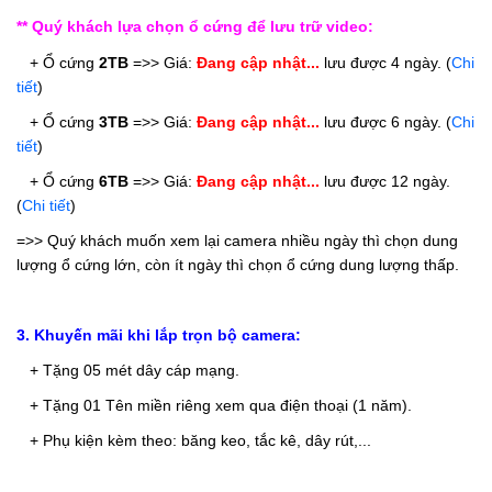
** Quý khách lựa chọn ổ cứng để lưu trữ video:
   + Ổ cứng 
2TB
 =>> 
Giá: 
Đang cập nhật...
 lưu được 4 ngày. 
(
Chi 
tiết
)
   + Ổ cứng 
3
TB
 =>> 
Giá: 
Đang cập nhật...
 lưu được 6 ngày. 
(
Chi 
tiết
)
   + Ổ cứng 
6
TB
 =>> 
Giá: 
Đang cập nhật...
 lưu được 12 ngày. 
(
Chi tiết
)
=>> Quý khách muốn xem lại camera nhiều ngày thì chọn dung 
lượng ổ cứng lớn, còn ít ngày thì chọn ổ cứng dung lượng thấp.
3. Khuyến mãi khi lắp trọn bộ camera:
+ Tặng 05 mét dây cáp mạng.
+ Tặng 01 Tên miền riêng xem qua điện thoại (1 năm).
+ Phụ kiện kèm theo: băng keo, tắc kê, dây rút,...