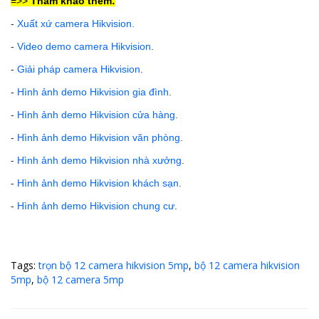
=>>
Tham khảo thêm:
-
Xuất xứ camera Hikvision
.
-
Video demo camera Hikvision
.
-
Giải pháp camera Hikvision
.
-
Hình ảnh demo Hikvision gia đình
.
-
Hình ảnh demo Hikvision cửa hàng
.
-
Hình ảnh demo Hikvision văn phòng
.
-
Hình ảnh demo Hikvision nhà xưởng
.
-
Hình ảnh demo Hikvision khách sạn
.
-
Hình ảnh demo Hikvision chung cư
.
Tags:
trọn bộ 12 camera hikvision 5mp
,
bộ 12 camera hikvision
5mp
,
bộ 12 camera 5mp