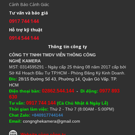
Cảnh Báo Cảnh Giác
Tư vấn và báo giá
0917 744 144
Hỗ trợ kỹ thuật
0914 544 144
Thông tin công ty
CÔNG TY TNHH TMDV VIỄN THÔNG CÔNG
NGHỆ
KAMERA
MST: 0314595291 - Ngày cấp 25 tháng 08 năm 2017 cấp bởi
Sở Kế Hoạch Đầu Tư TP.HCM - Phòng Đăng Ký Kinh Doanh.
Đ/c:
28/15 Đường Số 43, Phường 14, Quận Gò Vấp. TP.
HCM
02862.544.144
0977 893
Điện thoại bàn:
-
Di động:
630
0917 744 144
Tư vấn:
(Cả Chủ Nhật & Ngày Lễ)
Thời gian làm việc:
Thứ 2 - Thứ 7 (8:00AM - 5:00PM)
Chat Zalo:
+840917744144
Email:
congnghekamera@gmail.com
Website cùng công ty