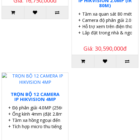
Giá: 16,750,000đ
IP HIKVISION 2.0MP (IR
80M)
+ Tầm xa quan sát 80 mét.
+ Camera độ phân giải 2.0MP.
+ Hỗ trợ xem trên điện thoại.
+ Lắp đặt trong nhà & ngoài tr
Giá: 30,590,000đ
TRỌN BỘ 12 CAMERA
IP HIKVISION 4MP
+ Độ phân giải 4.0MP (2560×1140P).
+ Ống kính 4mm (đặt 2.8mm, 6mm).
+ Tầm xa hồng ngoại đến 30m.
+ Tích hợp micro thu tiếng.