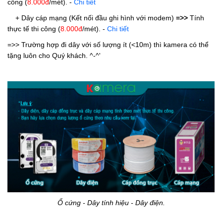
công (
8.000đ
/mét).
-
Chi tiết
+ Dây cáp mạng (Kết nối đầu ghi hình với modem)
=>>
Tính
thực tế thi công (
8.000đ
/mét).
-
Chi tiết
=>> Trường hợp đi dây với số lượng ít (<10m) thì kamera có thể
tặng luôn cho Quý khách. ^-^'
Ổ cứng - Dây tính hiệu - Dây điện.