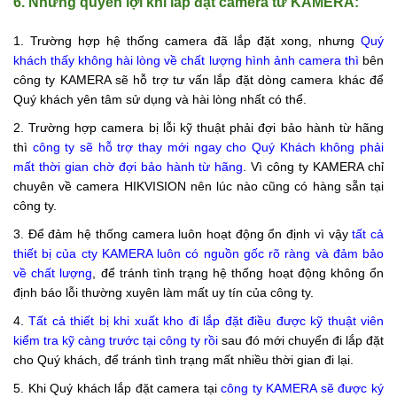
6. Những quyền lợi khi lắp đặt camera từ KAMERA:
1. Trường hợp hệ thống camera đã lắp đặt xong, nhưng
Quý
khách thấy không hài lòng về chất lượng hình ảnh camera
thì
bên
công ty KAMERA sẽ hỗ trợ tư vấn lắp đặt dòng camera khác để
Quý khách yên tâm sử dụng và hài lòng nhất có thể.
2. Trường hợp camera bị lỗi kỹ thuật phải đợi bảo hành từ hãng
thì
công ty sẽ hỗ trợ thay mới ngay cho Quý Khách không phải
mất thời gian chờ đợi bảo hành từ hãng
. Vì công ty KAMERA chỉ
chuyên về camera HIKVISION nên lúc nào cũng có hàng sẵn tại
công ty.
3. Để đảm hệ thống camera luôn hoạt động ổn định vì vậy
tất cả
thiết bị của cty KAMERA luôn có nguồn gốc rõ ràng và đảm bảo
về chất lượng
, để tránh tình trạng hệ thống hoạt động không ổn
định báo lỗi thường xuyên làm mất uy tín của công ty.
4.
Tất cả thiết bị khi xuất kho đi lắp đặt điều được kỹ thuật viên
kiểm tra kỹ càng trước tại công ty rồi
sau đó mới chuyển đi lắp đặt
cho Quý khách, để tránh tình trạng mất nhiều thời gian đi lại.
5. Khi Quý khách lắp đặt camera tại
công ty KAMERA sẽ được ký