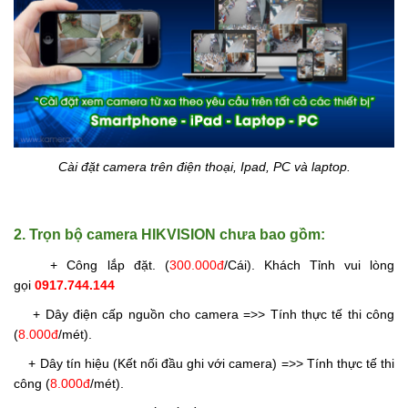
Cài đặt camera trên điện thoại, Ipad, PC và laptop.
2. Trọn bộ camera HIKVISION chưa bao gồm:
+ Công lắp đặt. (
300.000đ
/Cái
). Khách Tỉnh vui lòng
gọi
0917.744.144
+ Dây điện cấp nguồn cho camera =>> Tính thực tế thi công
(
8.000đ
/mét).
+ Dây tín hiệu (Kết nối đầu ghi với camera) =>> Tính thực tế thi
công (
8.000đ
/mét).