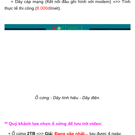
+ Dây cáp mạng (Kết nối đầu ghi hình với modem) =>> Tính
thực tế thi công (
8.000đ
/mét).
Ổ cứng - Dây tính hiệu - Dây điện.
** Quý khách lựa chọn ổ cứng để lưu trữ video:
   + Ổ cứng 
2TB
 =>> 
Giá: 
Đang cập nhật...
 lưu được 4 ngày. 