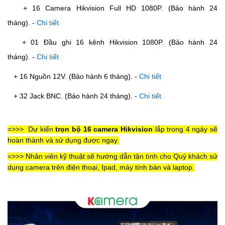
+ 16 Camera Hikvision Full HD 1080P. (Bảo hành 24
tháng).
-
Chi tiết
+ 01 Đầu ghi 16 kênh Hikvision 1080P. (Bảo hành 24
tháng).
-
Chi tiết
+ 16 Nguồn 12V. (Bảo hành 6 tháng).
-
Chi tiết
+ 32 Jack BNC. (Bảo hành 24 tháng).
-
Chi tiết
=>>>
Dự kiến
trọn bộ 16 camera Hikvision
lắp trong 4 ngày sẽ
hoàn thành và sử dụng được ngay.
=>>> Nhân viên kỹ thuật sẽ hướng dẫn tận tình cho Quý khách sử
dụng camera trên điện thoại, Ipad, máy tính bàn và laptop.