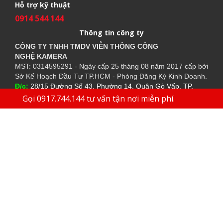
Hỗ trợ kỹ thuật
0914 544 144
Thông tin công ty
CÔNG TY TNHH TMDV VIỄN THÔNG CÔNG
NGHỆ
KAMERA
MST: 0314595291 - Ngày cấp 25 tháng 08 năm 2017 cấp bởi
Sở Kế Hoạch Đầu Tư TP.HCM - Phòng Đăng Ký Kinh Doanh.
Đ/c:
28/15 Đường Số 43, Phường 14, Quận Gò Vấp. TP.
HCM
Gọi 0917.744.144 tư vấn tận nơi miễn phí.
02862.544.144
0977 893
Điện thoại bàn:
-
Di động:
630
0917 744 144
Tư vấn:
(Cả Chủ Nhật & Ngày Lễ)
Thời gian làm việc:
Thứ 2 - Thứ 7 (8:00AM - 5:00PM)
Chat Zalo:
+840917744144
Email:
congnghekamera@gmail.com
Website cùng công ty
Website:
https://kameracorp.vn
Website:
https://kamera.vn