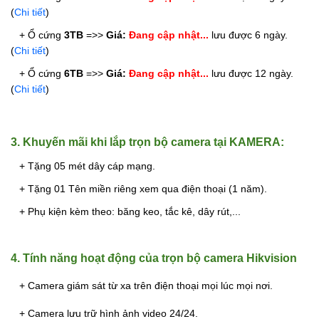
(
Chi tiết
)
   + Ổ cứng 
3
TB
 =>> 
Giá: 
Đang cập nhật...
 lưu được 6 ngày. 
(
Chi tiết
)
   + Ổ cứng
6TB
 =>> 
Giá: 
Đang cập nhật...
 lưu được 12 ngày. 
(
Chi tiết
)
3. Khuyến mãi khi lắp trọn bộ camera tại KAMERA:
+ Tặng 05 mét dây cáp mạng.
+ Tặng 01 Tên miền riêng xem qua điện thoại (1 năm).
+ Phụ kiện kèm theo: băng keo, tắc kê, dây rút,...
4. Tính năng hoạt động của trọn bộ camera Hikvision
+ Camera giám sát từ xa trên điện thoại mọi lúc mọi nơi.
+ Camera lưu trữ hình ảnh video 24/24.