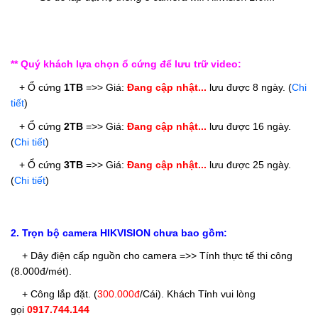
** Quý khách lựa chọn ổ cứng để lưu trữ video:
   + Ổ cứng
1TB
 =>> Giá: 
Đang cập nhật... 
lưu được 8 ngày. 
(
Chi 
tiết
)
   + Ổ cứng 
2TB
 =>> 
Giá: 
Đang cập nhật...
 lưu được 16 ngày. 
(
Chi tiết
)
   + Ổ cứng 
3
TB
 =>> 
Giá: 
Đang cập nhật...
 lưu được 25 ngày. 
(
Chi tiết
)
2. Trọn bộ camera HIKVISION chưa bao gồm:
+ Dây điện cấp nguồn cho camera =>> Tính thực tế thi công
(8.000đ/mét).
+ Công lắp đặt. (
300.000đ
/Cái
). Khách Tỉnh vui lòng
gọi
0917.744.144