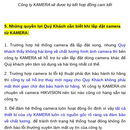
Công ty KAMERA sẽ được ký kết hợp đồng
cam kết
5. Những quyền lợi Quý Khách cần biết khi lắp đặt camera
từ KAMERA:
1. Trường hợp hệ thống camera đã lắp đặt xong, nhưng
Quý
khách thấy không hài lòng về chất lượng hình ảnh camera
thì
bên
công ty KAMERA sẽ hỗ trợ tư vấn lắp đặt dòng camera khác để
Quý khách yên tâm sử dụng và hài lòng nhất có thể.
2. Trường hợp camera bị lỗi kỹ thuật phải đợi bảo hành từ hãng
thì
công ty sẽ hỗ trợ thay mới ngay cho Quý Khách không phải
mất thời gian chờ đợi bảo hành từ hãng
. Vì công ty KAMERA chỉ
chuyên về camera HIKVISION nên lúc nào cũng có hàng sẵn tại
công ty.
3. Để đảm hệ thống camera luôn hoạt động ổn định vì vậy
tất cả
thiết bị của cty KAMERA luôn có nguồn gốc rõ ràng và đảm bảo
về chất lượng
, để tránh tình trạng hệ thống hoạt động không ổn
định báo lỗi thường xuyên làm mất uy tín của công ty.