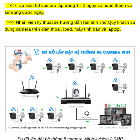
=>>> Dự kiến 08 camera lắp trong 1 - 2 ngày sẽ hoàn thành và
sử dụng được ngay.
=>>> Nhân viên kỹ thuật sẽ hướng dẫn tận tình cho Quý khách sử
dụng camera trên điện thoại, Ipad, máy tính bàn và laptop.
Sơ đồ lắp đặt hệ thống 8 camera wifi Hikvision 2.0MP