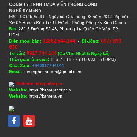
CÔNG TY TNHH TMDV VIỄN THÔNG CÔNG
NGHỆ
KAMERA
MST: 0314595291 - Ngày cấp 25 tháng 08 năm 2017 cấp bởi
Sở Kế Hoạch Đầu Tư TP.HCM - Phòng Đăng Ký Kinh Doanh.
Đ/c:
28/15 Đường Số 43, Phường 14, Quận Gò Vấp. TP.
HCM
02862.544.144
0977 893
Điện thoại bàn:
-
Di động:
630
0917 744 144
Tư vấn:
(Cả Chủ Nhật & Ngày Lễ)
Thời gian làm việc:
Thứ 2 - Thứ 7 (8:00AM - 5:00PM)
Chat Zalo:
+840917744144
Email:
congnghekamera@gmail.com
Website cùng công ty
Website:
https://kameracorp.vn
Website:
https://kamera.vn