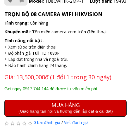
Model:
TB8CWHIK-2MP-T
Lượt xem:
19493
TRỌN BỘ 08 CAMERA WIFI HIKVISION
Tình trạng:
Còn hàng
Khuyến mãi:
Tên miền camera xem trên điện thoại.
Tính năng nổi bật:
+ Xem từ xa trên điện thoại
+ Độ phân giải Full HD 1080P.
+ Lắp đặt trong nhà và ngoài trời.
+ Bảo hành chính hãng 24 tháng.
Giá:
13,500,000đ (1 đổi 1 trong 30 ngày)
Gọi ngay 0917 744 144 để được tư vấn miễn phí.
MUA HÀNG
(Giao hàng tận nơi và hướng dẫn lắp đặt & cài đặt)
0 bài đánh giá
/
Viết đánh giá