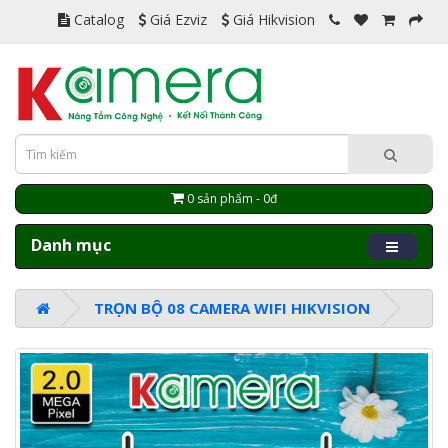
Catalog
Giá Ezviz
Giá Hikvision
0 sản phẩm - 0đ
Danh mục
TRỌN BỘ 08 CAMERA WIFI HIKVISION