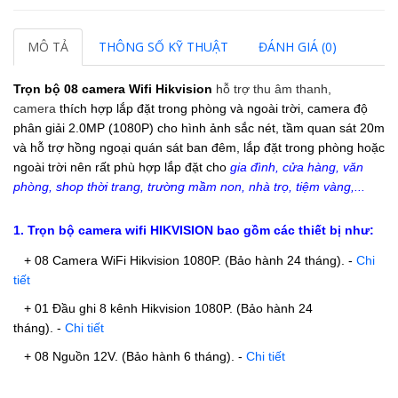
MÔ TẢ
THÔNG SỐ KỸ THUẬT
ĐÁNH GIÁ (0)
Trọn bộ 08 camera Wifi Hikvision
hỗ trợ thu âm thanh,
camera
thích hợp lắp đặt trong phòng và ngoài trời, camera
độ
phân giải 2.0MP (1080P) cho hình ảnh sắc nét, tầm quan sát 20m
và hỗ trợ hồng ngoại quán sát ban đêm, lắp đặt trong phòng hoặc
ngoài trời nên rất phù hợp lắp đặt cho
gia đình, cửa hàng, văn
phòng, shop thời trang, trường mầm non, nhà trọ, tiệm vàng,...
1. Trọn bộ camera wifi HIKVISION bao gồm các thiết bị như:
+ 08 Camera WiFi Hikvision 1080P.
(Bảo hành 24 tháng).
-
Chi
tiết
+ 01 Đầu ghi 8 kênh Hikvision 1080P.
(Bảo hành 24
tháng).
-
Chi tiết
+ 08 Nguồn 12V. (Bảo hành 6 tháng).
-
Chi tiết