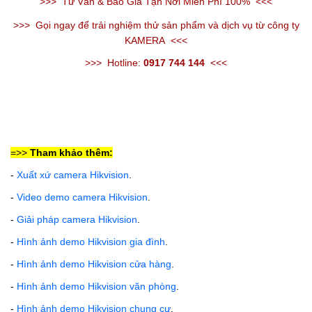
>>>
Tư Vấn & Báo Giá Tận Nơi Miễn Phí 100%
<<<
>>>
Gọi ngay để trải nghiệm thử sản phẩm và dịch vụ từ công ty
KAMERA
<<<
>>>
Hotline:
0917 744 144
<<<
=>>
Tham khảo thêm:
-
Xuất xứ camera Hikvision
.
-
Video demo camera Hikvision
.
-
Giải pháp camera Hikvision
.
-
Hình ảnh demo Hikvision gia đình
.
-
Hình ảnh demo Hikvision cửa hàng
.
-
Hình ảnh demo Hikvision văn phòng
.
-
Hình ảnh demo Hikvision
chung cư
.