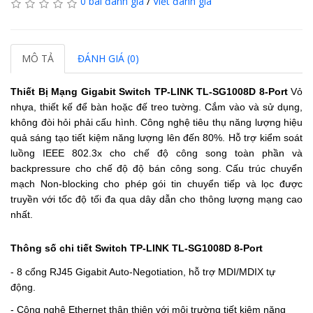
0 bài đánh giá
/
Viết đánh giá
MÔ TẢ
ĐÁNH GIÁ (0)
Thiết Bị Mạng Gigabit Switch TP-LINK TL-SG1008D 8-Port
Vỏ
nhựa, thiết kế để bàn hoặc đế treo tường
.
Cắm vào và sử dụng,
không đòi hỏi phải cấu hình
.
Công nghệ tiêu thụ năng lượng hiệu
quả sáng tạo tiết kiệm năng lượng lên đến 80%
.
Hỗ trợ kiểm soát
luồng IEEE 802.3x cho chế độ công song toàn phần và
backpressure cho chế độ độ bán công song
.
Cấu trúc chuyển
mạch Non-blocking cho phép gói tin chuyển tiếp và lọc được
truyền với tốc độ tối đa qua dây dẫn cho thông lượng mạng cao
nhất.
Thông số chi tiết
Switch TP-LINK TL-SG1008D 8-Port
- 8 cổng RJ45 Gigabit Auto-Negotiation, hỗ trợ MDI/MDIX tự
động
.
- Công nghệ Ethernet thân thiện với môi trường tiết kiệm năng