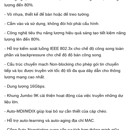
lượng đến 80%
.
- Vỏ nhựa, thiết kế để bàn hoặc đế treo tường
.
- Cắm vào và sử dụng, không đòi hỏi phải cấu hình
.
- Công nghệ tiêu thụ năng lượng hiệu quả sáng tạo tiết kiệm năng
lượng lên đến 80%
.
- Hỗ trợ kiểm soát luồng IEEE 802.3x cho chế độ công song toàn
phần và backpressure cho chế độ độ bán công song
.
- Cấu trúc chuyển mạch Non-blocking cho phép gói tin chuyển
tiếp và lọc được truyền với tốc độ tối đa qua dây dẫn cho thông
lượng mạng cao nhất.
- Dung lượng 16Gbps
.
- Khung Jumbo 9K cải thiện hoạt động của việc truyền những dự
liệu lớn
.
- Auto-MDI/MDIX giúp loại bỏ sự cần thiết của cáp chéo
.
- Hỗ trợ auto-learning và auto-aging địa chỉ MAC
.
- Cổng Auto-Negotiation cung cấp sự tích hợp thông minh giũa