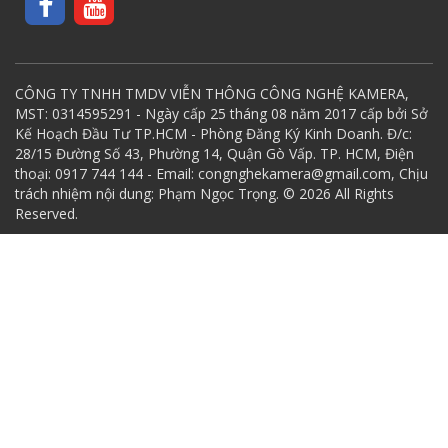
CÔNG TY TNHH TMDV VIỄN THÔNG CÔNG NGHỆ KAMERA,
MST: 0314595291 - Ngày cấp 25 tháng 08 năm 2017 cấp bởi Sở
Kế Hoạch Đầu Tư TP.HCM - Phòng Đăng Ký Kinh Doanh. Đ/c:
28/15 Đường Số 43, Phường 14, Quận Gò Vấp. TP. HCM, Điện
thoại: 0917 744 144 - Email: congnghekamera@gmail.com, Chịu
trách nhiệm nội dung: Phạm Ngọc Trọng. © 2026 All Rights
Reserved.