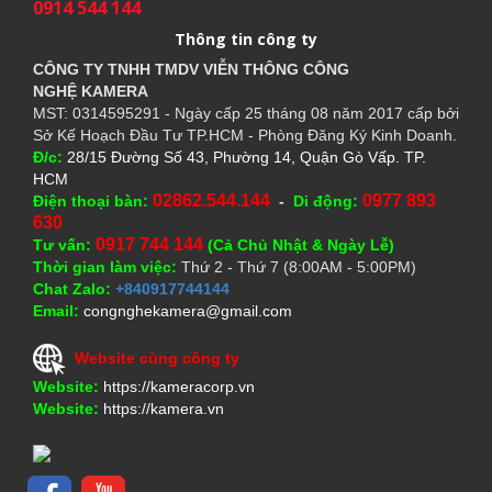
0914 544 144
Thông tin công ty
CÔNG TY TNHH TMDV VIỄN THÔNG CÔNG
NGHỆ
KAMERA
MST: 0314595291 - Ngày cấp 25 tháng 08 năm 2017 cấp bởi
Sở Kế Hoạch Đầu Tư TP.HCM - Phòng Đăng Ký Kinh Doanh.
Đ/c:
28/15 Đường Số 43, Phường 14, Quận Gò Vấp. TP.
HCM
02862.544.144
0977 893
Điện thoại bàn:
-
Di động:
630
0917 744 144
Tư vấn:
(Cả Chủ Nhật & Ngày Lễ)
Thời gian làm việc:
Thứ 2 - Thứ 7 (8:00AM - 5:00PM)
Chat Zalo:
+840917744144
Email:
congnghekamera@gmail.com
Website cùng công ty
Website:
https://kameracorp.vn
Website:
https://kamera.vn