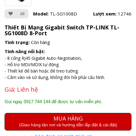
Model:
TL-SG1008D
Lượt xem:
12746
Thiết Bị Mạng Gigabit Switch TP-LINK TL-
SG1008D 8-Port
Tình trạng:
Còn hàng
Tính năng nổi bật:
- 8 cổng RJ45 Gigabit Auto-Negotiation,
- Hỗ trợ MDI/MDIX tự động.
- Thiết kế để bàn hoặc đế treo tường.
- Cắm vào và sử dụng, không đòi hỏi phải cấu hình.
Giá:
Liên hệ
Gọi ngay 0917 744 144 để được tư vấn miễn phí.
MUA HÀNG
(Giao hàng tận nơi và hướng dẫn lắp đặt & cài đặt)