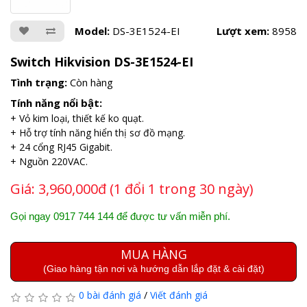
Model:
DS-3E1524-EI
Lượt xem:
8958
Switch Hikvision DS-3E1524-EI
Tình trạng:
Còn hàng
Tính năng nổi bật:
+ Vỏ kim loại, thiết kế ko quạt.
+ Hỗ trợ tính năng hiển thị sơ đồ mạng.
+ 24 cổng RJ45 Gigabit.
+ Nguồn 220VAC.
Giá:
3,960,000đ (1 đổi 1 trong 30 ngày)
Gọi ngay 0917 744 144 để được tư vấn miễn phí.
MUA HÀNG
(Giao hàng tận nơi và hướng dẫn lắp đặt & cài đặt)
0 bài đánh giá
/
Viết đánh giá