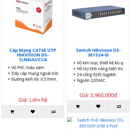
Cáp Mạng CAT6E UTP
Switch Hikvision DS-
HIKVISION DS-
3E1524-EI
1LN6UU/CCA
+ Vỏ kim loại, thiết kế ko quạt.
+ Vỏ PVC màu xám.
+ Hỗ trợ tính năng hiển thị sơ
+ Dây cáp mạng ngoài trời.
+ 24 cổng RJ45 Gigabit.
+ Đường kính lõi: 0.57mm.
+ Nguồn 220VAC.
Giá: 3,960,000đ
Giá: Liên hệ