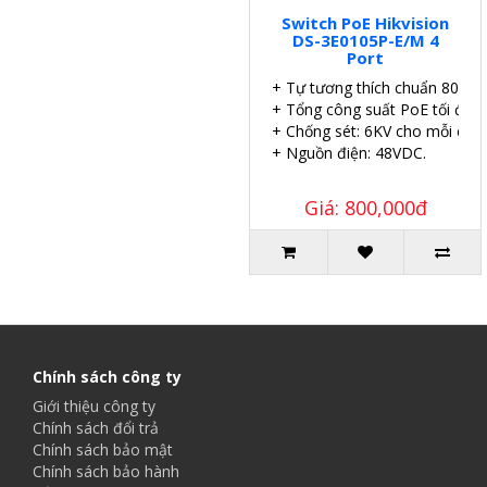
Switch PoE Hikvision
DS-3E0105P-E/M 4
Port
+ Tự tương thích chuẩn 802.3a
+ Tổng công suất PoE tối đa:
+ Chống sét: 6KV cho mỗi cổng
+ Nguồn điện: 48VDC.
Giá: 800,000đ
Chính sách công ty
Giới thiệu công ty
Chính sách đổi trả
Chính sách bảo mật
Chính sách bảo hành