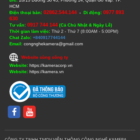
HCM
02862.544.144
0977 893
Điện thoại bàn:
-
Di động:
630
0917 744 144
Tư vấn:
(Cả Chủ Nhật & Ngày Lễ)
Thời gian làm việc:
Thứ 2 - Thứ 7 (8:00AM - 5:00PM)
Chat Zalo:
+840917744144
Email:
congnghekamera@gmail.com
Website cùng công ty
Website:
https://kameracorp.vn
Website:
https://kamera.vn
CÔNG TY TNHH TMDV VIỄN THÔNG CÔNG NGHỆ KAMERA,