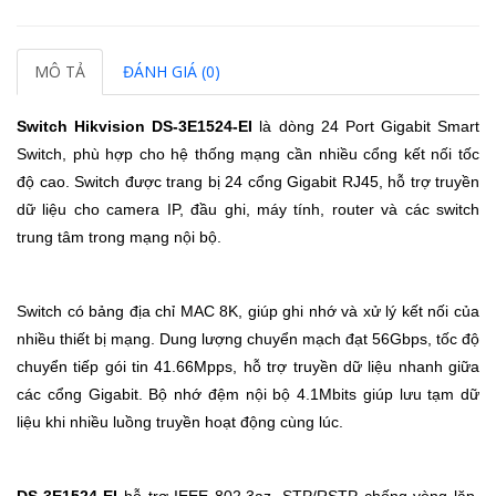
MÔ TẢ
ĐÁNH GIÁ (0)
Switch Hikvision DS-3E1524-EI
là dòng 24 Port Gigabit Smart
Switch, phù hợp cho hệ thống mạng cần nhiều cổng kết nối tốc
độ cao. Switch được trang bị 24 cổng Gigabit RJ45, hỗ trợ truyền
dữ liệu cho camera IP, đầu ghi, máy tính, router và các switch
trung tâm trong mạng nội bộ.
Switch có bảng địa chỉ MAC 8K, giúp ghi nhớ và xử lý kết nối của
nhiều thiết bị mạng. Dung lượng chuyển mạch đạt 56Gbps, tốc độ
chuyển tiếp gói tin 41.66Mpps, hỗ trợ truyền dữ liệu nhanh giữa
các cổng Gigabit. Bộ nhớ đệm nội bộ 4.1Mbits giúp lưu tạm dữ
liệu khi nhiều luồng truyền hoạt động cùng lúc.
DS-3E1524-EI
hỗ trợ IEEE 802.3az, STP/RSTP chống vòng lặp,