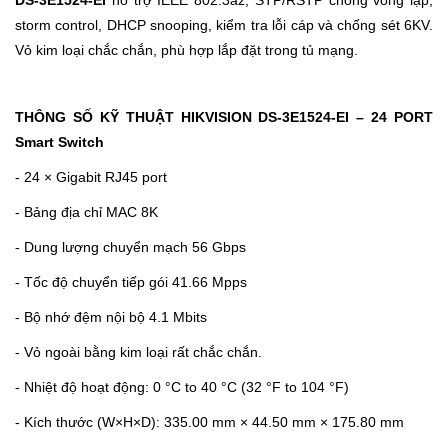
storm control, DHCP snooping, kiểm tra lỗi cáp và chống sét 6KV.
Vỏ kim loại chắc chắn, phù hợp lắp đặt trong tủ mạng.
THÔNG SỐ KỸ THUẬT HIKVISION DS-3E1524-EI – 24 PORT
Smart Switch
- 24 × Gigabit RJ45 port
- Bảng địa chỉ MAC 8K
- Dung lượng chuyển mạch 56 Gbps
- Tốc độ chuyển tiếp gói 41.66 Mpps
- Bộ nhớ đệm nội bộ 4.1 Mbits
- Vỏ ngoài bằng kim loại rất chắc chắn.
- Nhiệt độ hoạt động: 0 °C to 40 °C (32 °F to 104 °F)
- Kích thước (W×H×D): 335.00 mm × 44.50 mm × 175.80 mm