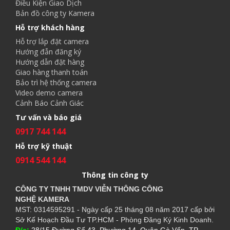
Điều Kiện Giao Dịch
Bản đồ công ty Kamera
Hỗ trợ khách hàng
Hỗ trợ lắp đặt camera
Hướng đẫn đăng ký
Hướng dẫn đặt hàng
Giao hàng thanh toán
Bảo trì hệ thống camera
Video demo camera
Cảnh Báo Cảnh Giác
Tư vấn và báo giá
0917 744 144
Hỗ trợ kỹ thuật
0914 544 144
Thông tin công ty
CÔNG TY TNHH TMDV VIỄN THÔNG CÔNG
NGHỆ
KAMERA
MST: 0314595291 - Ngày cấp 25 tháng 08 năm 2017 cấp bởi
Sở Kế Hoạch Đầu Tư TP.HCM - Phòng Đăng Ký Kinh Doanh.
Đ/c:
28/15 Đường Số 43, Phường 14, Quận Gò Vấp. TP.