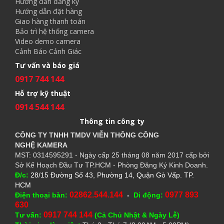
Hướng đẫn đăng ký
Hướng dẫn đặt hàng
Giao hàng thanh toán
Bảo trì hệ thống camera
Video demo camera
Cảnh Báo Cảnh Giác
Tư vấn và báo giá
0917 744 144
Hỗ trợ kỹ thuật
0914 544 144
Thông tin công ty
CÔNG TY TNHH TMDV VIỄN THÔNG CÔNG
NGHỆ
KAMERA
MST: 0314595291 - Ngày cấp 25 tháng 08 năm 2017 cấp bởi
Sở Kế Hoạch Đầu Tư TP.HCM - Phòng Đăng Ký Kinh Doanh.
Đ/c:
28/15 Đường Số 43, Phường 14, Quận Gò Vấp. TP.
HCM
02862.544.144
0977 893
Điện thoại bàn:
-
Di động:
630
0917 744 144
Tư vấn:
(Cả Chủ Nhật & Ngày Lễ)