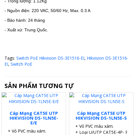
- Trọng lượng: 1.12Kg
- Nguồn điện:
220 VAC, 50/60 Hz, Max. 0.3 A
- Bảo hành: 24 tháng
- Xuất xứ: Trung Quốc.
Tags:
Switch PoE Hikvision DS-3E1516-EI
,
Hikvision DS-3E1516-
EI
,
Switch PoE
SẢN PHẨM TƯƠNG TỰ
Cáp Mạng CAT5E UTP
Cáp Mạng CAT5E UTP
HIKVISION DS-1LN5E-
HIKVISION DS-1LN5E-S
E/E
+ Vỏ PVC màu xám.
+ Vỏ PVC màu xám.
+ Loại U/UTP CAT5E-4P- PVC