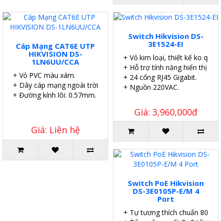
Switch Hikvision DS-
3E1524-EI
Cáp Mạng CAT6E UTP
HIKVISION DS-
+ Vỏ kim loại, thiết kế ko quạt.
1LN6UU/CCA
+ Hỗ trợ tính năng hiển thị sơ
+ Vỏ PVC màu xám.
+ 24 cổng RJ45 Gigabit.
+ Dây cáp mạng ngoài trời.
+ Nguồn 220VAC.
+ Đường kính lõi: 0.57mm.
Giá: 3,960,000đ
Giá: Liên hệ
Switch PoE Hikvision
DS-3E0105P-E/M 4
Port
+ Tự tương thích chuẩn 802.3a