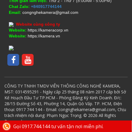
Thời gian làm việc:
Thứ 2 - Thứ 7 (8:00AM - 5:00PM)
Chat Zalo:
+840917744144
Email:
congnghekamera@gmail.com
Website cùng công ty
Website:
https://kameracorp.vn
Website:
https://kamera.vn
CÔNG TY TNHH TMDV VIỄN THÔNG CÔNG NGHỆ KAMERA,
MST: 0314595291 - Ngày cấp 25 tháng 08 năm 2017 cấp bởi Sở
Kế Hoạch Đầu Tư TP.HCM - Phòng Đăng Ký Kinh Doanh. Đ/c:
28/15 Đường Số 43, Phường 14, Quận Gò Vấp. TP. HCM, Điện
thoại: 0917 744 144 - Email: congnghekamera@gmail.com, Chịu
trách nhiệm nội dung: Phạm Ngọc Trọng. © 2026 All Rights
Reserved.
Gọi 0917.744.144 tư vấn tận nơi miễn phí.