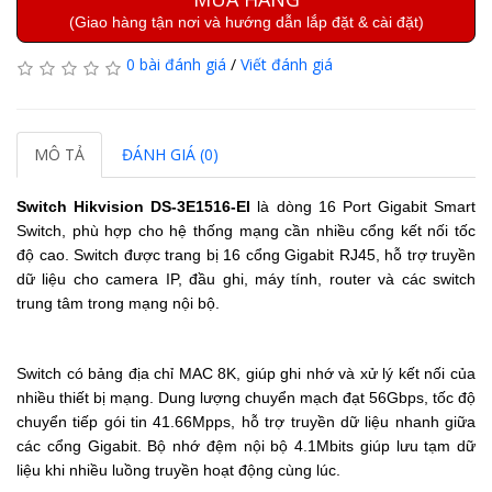
(Giao hàng tận nơi và hướng dẫn lắp đặt & cài đặt)
0 bài đánh giá
/
Viết đánh giá
MÔ TẢ
ĐÁNH GIÁ (0)
Switch Hikvision DS-3E1516-EI
là dòng
16 Port Gigabit Smart
Switch
, phù hợp cho hệ thống mạng cần nhiều cổng kết nối tốc
độ cao. Switch được trang bị
16 cổng Gigabit RJ45
, hỗ trợ truyền
dữ liệu cho camera IP, đầu ghi, máy tính, router và các switch
trung tâm trong mạng nội bộ.
Switch có
bảng địa chỉ MAC 8K
, giúp ghi nhớ và xử lý kết nối của
nhiều thiết bị mạng. Dung lượng chuyển mạch đạt
56Gbps
, tốc độ
chuyển tiếp gói tin
41.66Mpps
, hỗ trợ truyền dữ liệu nhanh giữa
các cổng Gigabit. Bộ nhớ đệm nội bộ
4.1Mbits
giúp lưu tạm dữ
liệu khi nhiều luồng truyền hoạt động cùng lúc.