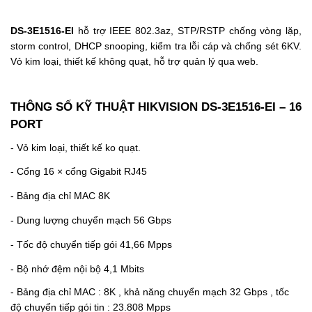
DS-3E1516-EI
hỗ trợ
IEEE 802.3az
,
STP/RSTP chống vòng lặp
,
storm control, DHCP snooping, kiểm tra lỗi cáp và chống sét
6KV
.
Vỏ kim loại, thiết kế không quạt, hỗ trợ quản lý qua web.
THÔNG SỐ KỸ THUẬT HIKVISION
DS-3E1516-EI
– 16
PORT
- Vỏ kim loại, thiết kế ko quạt.
- Cổng 16 × cổng Gigabit RJ45
-
Bảng địa chỉ MAC 8K
-
Dung lượng chuyển mạch 56 Gbps
-
Tốc độ chuyển tiếp gói 41,66 Mpps
-
Bộ nhớ đệm nội bộ 4,1 Mbits
- Bảng địa chỉ MAC : 8K , khả năng chuyển mạch 32 Gbps , tốc
độ chuyển tiếp gói tin : 23.808 Mpps