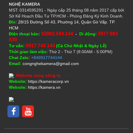
NGHỆ
KAMERA
MST: 0314595291 - Ngày cấp 25 tháng 08 năm 2017 cấp bởi
Sở Kế Hoạch Đầu Tư TP.HCM - Phòng Đăng Ký Kinh Doanh.
Đ/c:
28/15 Đường Số 43, Phường 14, Quận Gò Vấp. TP.
HCM
02862.544.144
0977 893
Điện thoại bàn:
-
Di động:
630
0917 744 144
Tư vấn:
(Cả Chủ Nhật & Ngày Lễ)
Thời gian làm việc:
Thứ 2 - Thứ 7 (8:00AM - 5:00PM)
Chat Zalo:
+840917744144
Email:
congnghekamera@gmail.com
Website cùng công ty
Website:
https://kameracorp.vn
Website:
https://kamera.vn