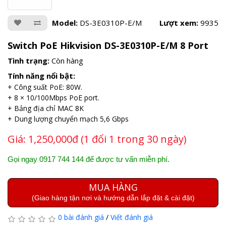
Model:
DS-3E0310P-E/M
Lượt xem:
9935
Switch PoE Hikvision DS-3E0310P-E/M 8 Port
Tình trạng:
Còn hàng
Tính năng nổi bật:
+ Công suất PoE: 80W.
+ 8 × 10/100Mbps PoE port.
+ Bảng địa chỉ MAC 8K
+ Dung lượng chuyển mạch 5,6 Gbps
Giá:
1,250,000đ (1 đổi 1 trong 30 ngày)
Gọi ngay 0917 744 144 để được tư vấn miễn phí.
MUA HÀNG
(Giao hàng tận nơi và hướng dẫn lắp đặt & cài đặt)
0 bài đánh giá
/
Viết đánh giá