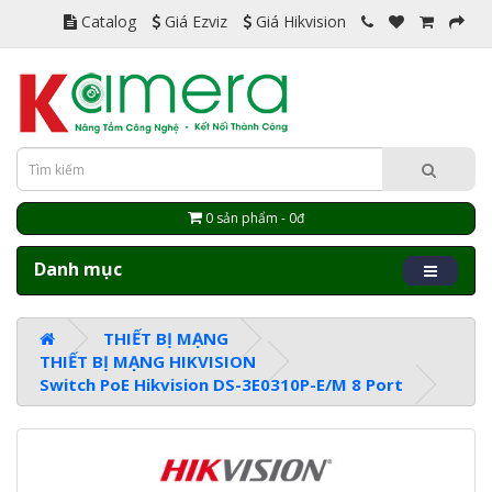
Catalog
Giá Ezviz
Giá Hikvision
0 sản phẩm - 0đ
Danh mục
THIẾT BỊ MẠNG
THIẾT BỊ MẠNG HIKVISION
Switch PoE Hikvision DS-3E0310P-E/M 8 Port