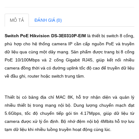
MÔ TẢ
ĐÁNH GIÁ (0)
Switch PoE Hikvision DS-3E0310P-E/M
là thiết bị switch 8 cổng,
phù hợp cho hệ thống camera IP cần cấp nguồn PoE và truyền
dữ liệu qua cùng một dây mạng. Sản phẩm được trang bị 8 cổng
PoE 10/100Mbps và 2 cổng Gigabit RJ45, giúp kết nối nhiều
camera đồng thời và có đường uplink tốc độ cao để truyền dữ liệu
về đầu ghi, router hoặc switch trung tâm.
Thiết bị có bảng địa chỉ MAC 8K, hỗ trợ nhận diện và quản lý
nhiều thiết bị trong mạng nội bộ. Dung lượng chuyển mạch đạt
5.6Gbps, tốc độ chuyển tiếp gói tin 4.17Mpps, giúp dữ liệu từ
camera được xử lý ổn định. Bộ nhớ đệm nội bộ 4Mbits hỗ trợ lưu
tạm dữ liệu khi nhiều luồng truyền hoạt động cùng lúc.