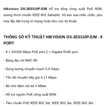
Hikvision DS-3E0310P-E/M
hỗ trợ tổng công suất PoE 80W,
tương thích chuẩn IEEE 802.3af/at/bt. Vỏ kim loại chắc chắn, phù
hợp lắp đặt trong tủ mạng hoặc khu vực kỹ thuật.
THÔNG SỐ KỸ THUẬT HIKVISION DS-3E0310P-E/M - 8
PORT
- 8 × 10/100 Mbps PoE port,2 × Gigabit RJ45 port.
- Bảng địa chỉ MAC 8K
- Dung lượng chuyển mạch 5,6 Gbps
- Tốc độ chuyển tiếp gói 4,17 Mpps
- Bộ nhớ đệm nội bộ 4 Mbits
- Hỗ trợ nguồn PoE công suất 80W.
- Tiêu chuẩn PoE IEEE 802.3af, IEEE 802.3at, IEEE 802.3bt.