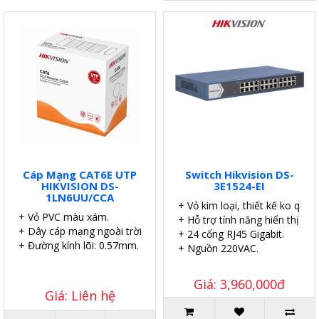
Cáp Mạng CAT6E UTP
Switch Hikvision DS-
HIKVISION DS-
3E1524-EI
1LN6UU/CCA
+ Vỏ kim loại, thiết kế ko quạt.
+ Vỏ PVC màu xám.
+ Hỗ trợ tính năng hiển thị sơ
+ Dây cáp mạng ngoài trời.
+ 24 cổng RJ45 Gigabit.
+ Đường kính lõi: 0.57mm.
+ Nguồn 220VAC.
Giá: 3,960,000đ
Giá: Liên hệ