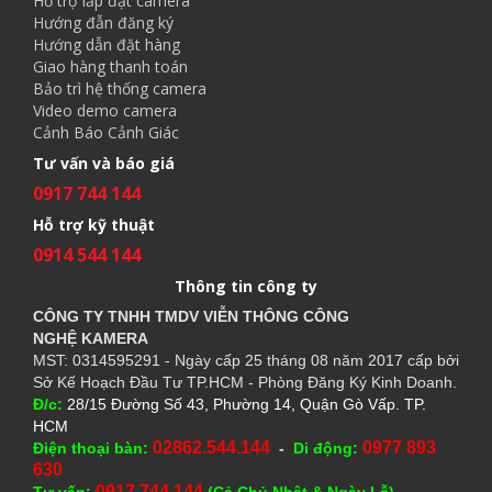
Hỗ trợ lắp đặt camera
Hướng đẫn đăng ký
Hướng dẫn đặt hàng
Giao hàng thanh toán
Bảo trì hệ thống camera
Video demo camera
Cảnh Báo Cảnh Giác
Tư vấn và báo giá
0917 744 144
Hỗ trợ kỹ thuật
0914 544 144
Thông tin công ty
CÔNG TY TNHH TMDV VIỄN THÔNG CÔNG
NGHỆ
KAMERA
MST: 0314595291 - Ngày cấp 25 tháng 08 năm 2017 cấp bởi
Sở Kế Hoạch Đầu Tư TP.HCM - Phòng Đăng Ký Kinh Doanh.
Đ/c:
28/15 Đường Số 43, Phường 14, Quận Gò Vấp. TP.
HCM
02862.544.144
0977 893
Điện thoại bàn:
-
Di động:
630
0917 744 144
Tư vấn:
(Cả Chủ Nhật & Ngày Lễ)