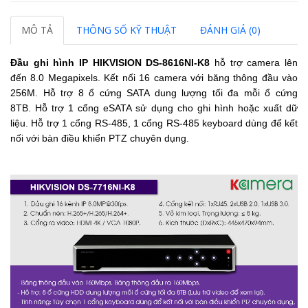
MÔ TẢ
THÔNG SỐ KỸ THUẬT
ĐÁNH GIÁ (0)
Đầu ghi hình IP HIKVISION DS-8616NI-K8
h
ỗ trợ camera lên
đến 8.0 Megapixels.
Kết nối 16 camera với băng thông đầu vào
256M.
Hỗ trợ 8 ổ cứng SATA dung lượng tối đa mỗi ổ cứng
8TB.
Hỗ trợ 1 cổng eSATA sử dụng cho ghi hình hoặc xuất dữ
liệu.
Hỗ trợ 1 cổng RS-485, 1 cổng RS-485 keyboard dùng để kết
nối với bàn điều khiển PTZ chuyên dụng.