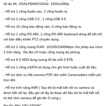
tối đa 4K, VGA1/HDMI2/VGA2: 1920x1080p.
- Hỗ trợ 1 cổng Audio vào, 2 cổng Audio ra.
-
Hỗ trợ 2 cổng USB 2.0 ; 1 cổng USB 3.0.
-
Hỗ trợ 16 cổng báo động vào, 4 cổng báo động ra.
-
Hỗ trợ 1 cổng RS-485, 1 cổng RS-485 keyboard dùng để kết nối
với bàn điều khiển PTZ chuyên dụng.
-
Hỗ trợ 2 cổng mạng RJ45 10/100/1000Mbps cho phép lựa chọn
2 tính năng : Đa địa chỉ hoặc cổng mạng dự phòng.
-
Hỗ trợ 8 ổ HDD dung lượng tối đa mỗi ổ 8TB.
-
Hỗ trợ 1 cổng eSATA sử dụng cho ghi hình hoặc xuất dữ liệu.
-
Hỗ trợ dịch vụ Hik-connect P2P, tên miền Cameraddns miễn phí
trọn đời.
-
Hỗ trợ tính năng ANR ( Sau khi bị mất kết nối vs camera và
được kết nối lại, đầu ghi sẽ lấy lại đoạn dữ liệu khi bị mất kết nối
từ thẻ nhớ camera để ghi lên ổ cứng.)
Nguồn điện 100~240VAC