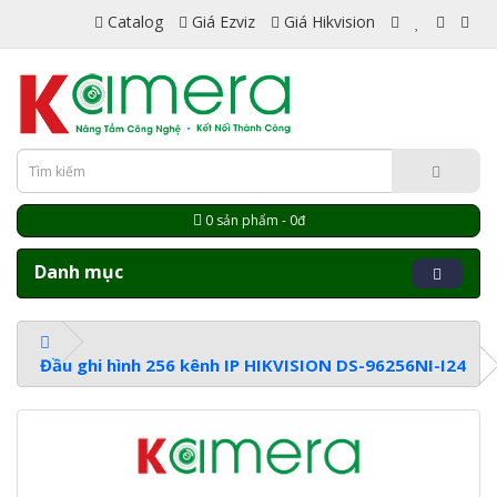
Catalog
Giá Ezviz
Giá Hikvision
0 sản phẩm - 0đ
Danh mục
Đầu ghi hình 256 kênh IP HIKVISION DS-96256NI-I24