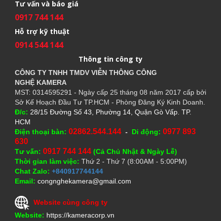
Tư vấn và báo giá
0917 744 144
Hỗ trợ kỹ thuật
0914 544 144
Thông tin công ty
CÔNG TY TNHH TMDV VIỄN THÔNG CÔNG
NGHỆ
KAMERA
MST: 0314595291 - Ngày cấp 25 tháng 08 năm 2017 cấp bởi
Sở Kế Hoạch Đầu Tư TP.HCM - Phòng Đăng Ký Kinh Doanh.
Đ/c:
28/15 Đường Số 43, Phường 14, Quận Gò Vấp. TP.
HCM
02862.544.144
0977 893
Điện thoại bàn:
-
Di động:
630
0917 744 144
Tư vấn:
(Cả Chủ Nhật & Ngày Lễ)
Thời gian làm việc:
Thứ 2 - Thứ 7 (8:00AM - 5:00PM)
Chat Zalo:
+840917744144
Email:
congnghekamera@gmail.com
Website cùng công ty
Website:
https://kameracorp.vn