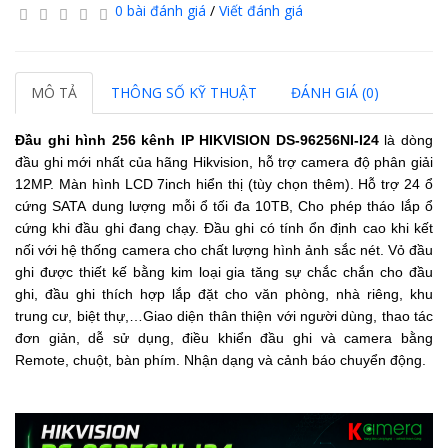
0 bài đánh giá
/
Viết đánh giá
MÔ TẢ
THÔNG SỐ KỸ THUẬT
ĐÁNH GIÁ (0)
Đầu ghi hình 256 kênh IP HIKVISION 
DS-96256NI-I24
là dòng
đầu ghi mới nhất của hãng Hikvision, hỗ trợ camera độ phân giải
12MP.
Màn hình LCD 7inch hiển thị (tùy chọn thêm).
Hỗ trợ 24 ổ
cứng SATA dung lượng mỗi ổ tối đa 10TB, Cho phép tháo lắp ổ
cứng khi đầu ghi đang chạy. Đầu ghi
có tính ổn định cao khi kết
nối với hệ thống camera cho chất lượng hình ảnh sắc nét. Vỏ đầu
ghi được thiết kế bằng kim loại gia tăng sự chắc chắn cho đầu
ghi, đầu ghi thích hợp lắp đặt cho văn phòng, nhà riêng, khu
trung cư, biệt thự,…Giao diện thân thiện với người dùng, thao tác
đơn giản, dễ sử dụng, điều khiển đầu ghi và camera bằng
Remote, chuột, bàn phím. Nhận dạng và cảnh báo chuyển động.