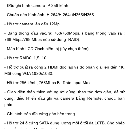
- Đầu ghi hình camera IP 256 kênh.
- Chuẩn nén hình ảnh: H.264/H.264+/H265/H265+.
- Hỗ trợ camera lên đến 12Mp.
- Băng thông đầu vào/ra: 768/768Mbps. ( băng thông vào/ ra :
768 Mbps/768 Mbps nếu sử dụng RAID).
- Màn hình LCD 7inch hiển thị (tùy chọn thêm).
- Hỗ trợ RAID0, 1,5, 10.
-
Hỗ trợ xuất ra cổng 2 HDMI độc lập vs độ phân giải lên đến 4K.
Một cổng VGA 1920x1080.
- Hỗ trợ 256 kênh, 768Mbps Bit Rate input Max.
- Giao diện thân thiện với người dùng, thao tác đơn giản, dễ sử
dụng, điều khiển đầu ghi và camera bằng Remote, chuột, bàn
phím.
- Ghi hình trên đĩa cứng gắn bên trong.
- Hỗ trợ 24 ổ cứng SATA dung lượng mỗi ổ tối đa 10TB, Cho phép