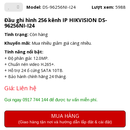
Model:
DS-96256NI-I24
Lượt xem:
5988
Đầu ghi hình 256 kênh IP HIKVISION DS-
96256NI-I24
Tình trạng:
Còn hàng
Khuyến mãi:
Mua nhiều giảm giá càng nhiều.
Tính năng nổi bật:
+ Độ phân giải: 12.0MP.
+ Chuẩn nén video H.265+.
+ Hỗ trợ 24 ổ cứng SATA 10TB.
+ Bảo hành chính hãng 24 tháng.
Giá:
Liên hệ
Gọi ngay 0917 744 144 để được tư vấn miễn phí.
MUA HÀNG
(Giao hàng tận nơi và hướng dẫn lắp đặt & cài đặt)