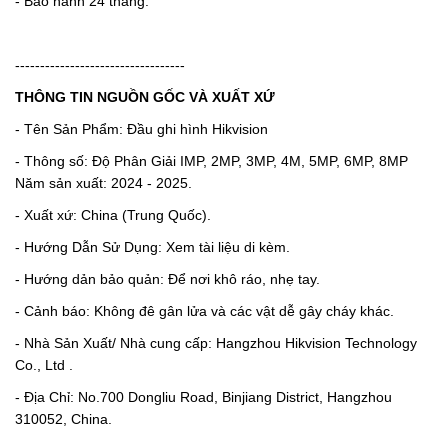
- Bảo hành 24 tháng.
----------------------------------
THÔNG TIN NGUỒN GỐC VÀ XUẤT XỨ
- Tên Sản Phẩm: Đầu ghi hình Hikvision
- Thông số: Độ Phân Giải IMP, 2MP, 3MP, 4M, 5MP, 6MP, 8MP
Năm sản xuất: 2024 - 2025.
- Xuất xứ: China (Trung Quốc).
- Hướng Dẫn Sử Dụng: Xem tài liệu di kèm.
- Hướng dản bảo quản: Để nơi khô ráo, nhẹ tay.
- Cảnh báo: Không đê gân lửa và các vật dễ gây cháy khác.
- Nhà Sản Xuất/ Nhà cung cấp: Hangzhou Hikvision Technology
Co., Ltd .
- Địa Chỉ: No.700 Dongliu Road, Binjiang District, Hangzhou
310052, China.