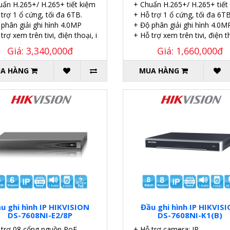
.
uẩn H.265+/ H.265+ tiết kiệm 50% dung lượng.
+ Chuẩn H.265+/ H.265+ tiết
trợ 1 ổ cứng, tối đa 6TB.
+ Hỗ trợ 1 ổ cứng, tối đa 6TB
 phân giải ghi hình 4.0MP
+ Độ phân giải ghi hình 4.0M
trợ xem trên tivi, điện thoại, iPad. máy tính.
+ Hỗ trợ xem trên tivi, điện t
Giá: 3,340,000đ
Giá: 1,660,000đ
A HÀNG
MUA HÀNG
u ghi hình IP HIKVISION
Đầu ghi hình IP HIKVIS
DS-7608NI-E2/8P
DS-7608NI-K1(B)
 trợ 08 cổng nguồn PoE.
+ Hỗ trợ camera: IP