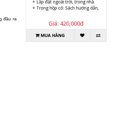
+ Lắp đặt ngoài trời, trong nhà.
+ Trong hộp có: Sách hướng dẫn, Ốc vít tắc kê.
ng
đâ
̀u ra
Giá: 420,000đ
MUA HÀNG