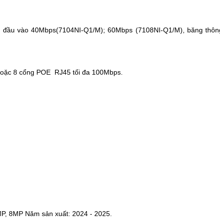
g
đâ
̀u vào 40Mbps(7104NI-Q1/M); 60Mbps (7108NI-Q1/M), b
ă
ng th
ô
hoặc 8 cổng POE
RJ45 tối đa 100Mbps.
MP, 8MP Năm sản xuất: 2024 - 2025.