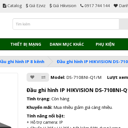
Catalog
Giá Ezviz
Giá Hikvision
0917 744 144
Danh
THIẾT BỊ MẠNG
DANH MỤC KHÁC
PHỤ KIỆN
Đầu ghi hình IP 8 kênh
Đầu ghi hình IP HIKVISION DS-7
Model:
DS-7108NI-Q1/M
Lượt xem
Đầu ghi hình IP HIKVISION DS-7108NI-
Tình trạng:
Còn hàng
Khuyến mãi:
Mua nhiều giảm giá càng nhiều.
Tính năng nổi bật:
+ Hỗ trợ camera: IP