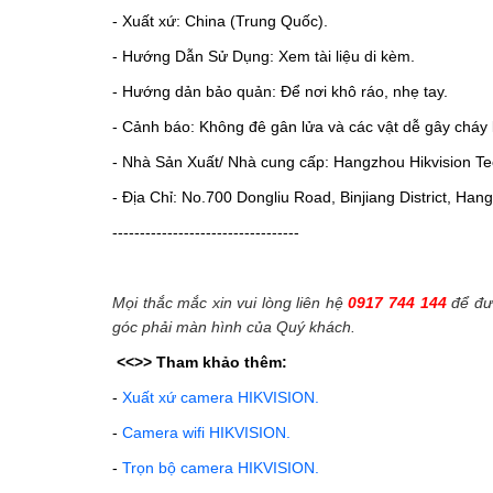
- Xuất xứ: China (Trung Quốc).
- Hướng Dẫn Sử Dụng: Xem tài liệu di kèm.
- Hướng dản bảo quản: Để nơi khô ráo, nhẹ tay.
- Cảnh báo: Không đê gân lửa và các vật dễ gây cháy 
- Nhà Sản Xuất/ Nhà cung cấp: Hangzhou Hikvision Tec
- Địa Chỉ: No.700 Dongliu Road, Binjiang District, Ha
----------------------------------
Mọi thắc mắc xin vui lòng liên hệ
0917 744 144
để đượ
góc phải màn hình của Quý khách.
<<>>
Tham khảo thêm:
-
Xuất xứ camera HIKVISION.
-
Camera wifi HIKVISION.
-
Trọn bộ camera HIKVISION.