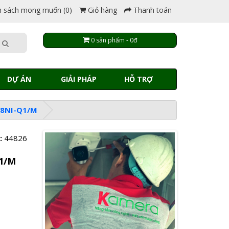
 sách mong muốn (0)
Giỏ hàng
Thanh toán
0 sản phẩm - 0đ
DỰ ÁN
GIẢI PHÁP
HỖ TRỢ
108NI-Q1/M
:
44826
Q1/M