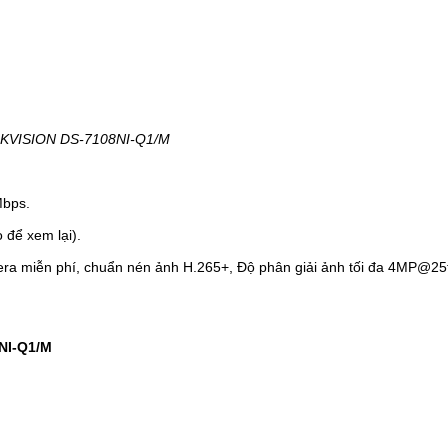
IKVISION DS-7108NI-Q1/M
Mbps.
 để xem lại).
mera miễn phí, chuẩn nén ảnh H.265+, Độ phân giải ảnh tối đa 4MP@25
8NI-Q1/M