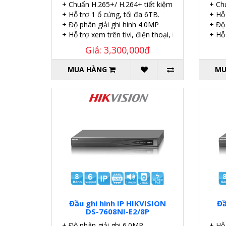
+ Chuẩn H.265+/ H.264+ tiết kiệm 50% dung lượng
+ Ch
+ Hỗ trợ 1 ổ cứng, tối đa 6TB.
+ Hỗ 
+ Độ phân giải ghi hình 4.0MP
+ Độ
+ Hỗ trợ xem trên tivi, điện thoại, iPad. máy tính.
+ Hỗ 
Giá: 3,300,000đ
MUA HÀNG
MU
Đầu ghi hình IP HIKVISION
Đầ
DS-7608NI-E2/8P
+ Độ phân giải ghi 6.0MP
+ Hỗ