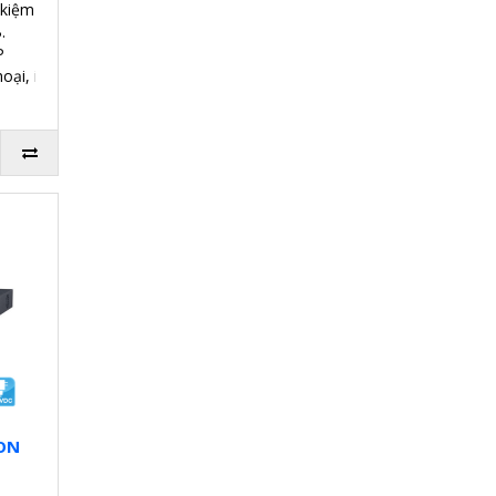
 kiệm 50% dung lượng.
.
P
hoại, iPad. máy tính.
ION