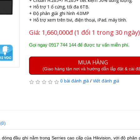
+ Chuẩn H.265+/ H.265+ tiết kiệm 50% dung lượng.
+ Hỗ trợ 1 ổ cứng, tối đa 6TB.
+ Độ phân giải ghi hình 4.0MP
+ Hỗ trợ xem trên tivi, điện thoại, iPad. máy tính.
Giá:
1,660,000đ (1 đổi 1 trong 30 ngày)
Gọi ngay 0917 744 144 để được tư vấn miễn phí.
MUA HÀNG
(Giao hàng tận nơi và hướng dẫn lắp đặt & cài đặ
0 bài đánh giá
/
Viết đánh giá
(0)
 dòng đầu ghi nằm trong Serries cao cấp của Hikvision, với độ phân 