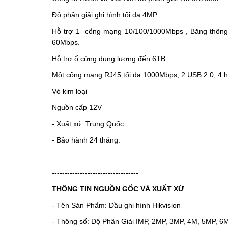
Đô
̣ ph
â
n giải ghi hình t
ô
́i
đ
a 4MP
H
ô
̃ tr
ơ
̣ 1
c
ô
̉ng mạng 10/100/1000Mbps , B
ă
ng th
ô
n
60Mbps.
H
ô
̃ tr
ơ
̣
ô
̉ c
ư
́ng dung l
ươ
̣ng
đê
́n 6TB
Một cổng mạng RJ45 tối đa 1000Mbps, 2 USB 2.0, 4 
Vỏ kim loại
Ngu
ô
̀n c
â
́p 12V
- Xuất xứ: Trung Quốc.
- Bảo hành 24 tháng.
----------------------------------
THÔNG TIN NGUỒN GỐC VÀ XUẤT XỨ
- Tên Sản Phẩm: Đầu ghi hình Hikvision
- Thông số: Độ Phân Giải IMP, 2MP, 3MP, 4M, 5MP, 6