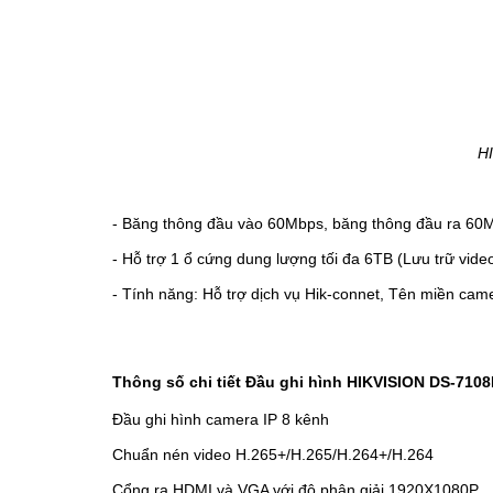
H
- Băng thông đầu vào 60Mbps, băng thông đầu ra 60
- Hỗ trợ 1 ổ cứng dung lượng tối đa 6TB (Lưu trữ video
- Tính năng: Hỗ trợ dịch vụ Hik-connet, Tên miền ca
Thông số chi tiết Đầu ghi hình HIKVISION DS-710
Đầu ghi hình camera IP 8 kênh
Chuẩn nén video H.265+/H.265/H.264+/H.264
Cổng ra HDMI và VGA với độ phân giải 1920X1080P.