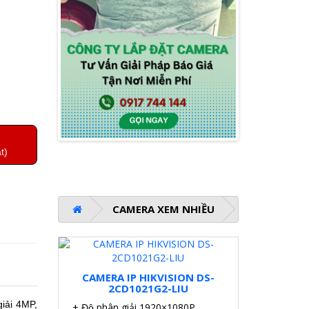
t)
CAMERA XEM NHIỀU
CAMERA IP HIKVISION DS-
2CD1021G2-LIU
giải 4MP,
+ Độ phân giải 1920×1080P.