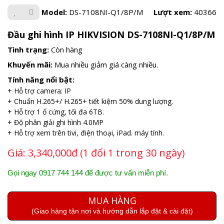
Model:
DS-7108NI-Q1/8P/M
Lượt xem:
40366
Đầu ghi hình IP HIKVISION DS-7108NI-Q1/8P/M
Tình trạng:
Còn hàng
Khuyến mãi:
Mua nhiều giảm giá càng nhiều.
Tính năng nổi bật:
+ Hỗ trợ camera: IP
+ Chuẩn H.265+/ H.265+ tiết kiệm 50% dung lượng.
+ Hỗ trợ 1 ổ cứng, tối đa 6TB.
+ Độ phân giải ghi hình 4.0MP
+ Hỗ trợ xem trên tivi, điện thoại, iPad. máy tính.
Giá:
3,340,000đ (1 đổi 1 trong 30 ngày)
Gọi ngay 0917 744 144 để được tư vấn miễn phí.
MUA HÀNG
(Giao hàng tận nơi và hướng dẫn lắp đặt & cài đặt)