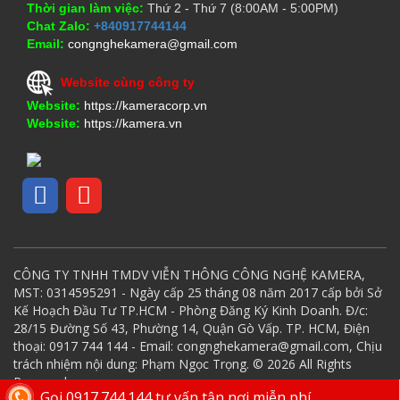
Thời gian làm việc:
Thứ 2 - Thứ 7 (8:00AM - 5:00PM)
Chat Zalo:
+840917744144
Email:
congnghekamera@gmail.com
Website cùng công ty
Website:
https://kameracorp.vn
Website:
https://kamera.vn
CÔNG TY TNHH TMDV VIỄN THÔNG CÔNG NGHỆ KAMERA,
MST: 0314595291 - Ngày cấp 25 tháng 08 năm 2017 cấp bởi Sở
Kế Hoạch Đầu Tư TP.HCM - Phòng Đăng Ký Kinh Doanh. Đ/c:
28/15 Đường Số 43, Phường 14, Quận Gò Vấp. TP. HCM, Điện
thoại: 0917 744 144 - Email: congnghekamera@gmail.com, Chịu
trách nhiệm nội dung: Phạm Ngọc Trọng. © 2026 All Rights
Reserved.
Gọi 0917.744.144 tư vấn tận nơi miễn phí.