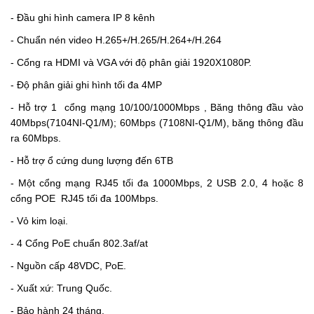
- Đầu ghi hình camera IP 8 kênh
-
Chuẩn nén video H.265+/H.265/H.264+/H.264
-
Cổng ra HDMI và VGA với độ phân giải 1920X1080P.
-
Đô
̣ ph
â
n giải ghi hình t
ô
́i
đ
a 4MP
-
H
ô
̃ tr
ơ
̣ 1
c
ô
̉ng mạng 10/100/1000Mbps , B
ă
ng th
ô
ng
đâ
̀u vào
40Mbps(7104NI-Q1/M); 60Mbps (7108NI-Q1/M), b
ă
ng th
ô
ng
đâ
̀u
ra 60Mbps.
-
H
ô
̃ tr
ơ
̣
ô
̉ c
ư
́ng dung l
ươ
̣ng
đê
́n 6TB
-
Một cổng mạng RJ45 tối đa 1000Mbps, 2 USB 2.0, 4 hoặc 8
cổng POE
RJ45 tối đa 100Mbps.
-
Vỏ kim loại.
-
4 Cổng PoE chuẩn 802.3af/at
-
Ngu
ô
̀n c
â
́p 48VDC, PoE.
- Xuất xứ: Trung Quốc.
- Bảo hành 24 tháng.