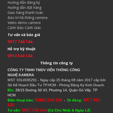
Hướng đẫn đăng ký
Hướng dẫn đặt hàng
Giao hàng thanh toán
Bảo trì hệ thống camera
Video demo camera
Cảnh Báo Cảnh Giác
Tư vấn và báo giá
0917 744 144
Hỗ trợ kỹ thuật
0914 544 144
Thông tin công ty
CÔNG TY TNHH TMDV VIỄN THÔNG CÔNG
NGHỆ
KAMERA
MST: 0314595291 - Ngày cấp 25 tháng 08 năm 2017 cấp bởi
Sở Kế Hoạch Đầu Tư TP.HCM - Phòng Đăng Ký Kinh Doanh.
Đ/c:
28/15 Đường Số 43, Phường 14, Quận Gò Vấp. TP.
HCM
02862.544.144
0977 893
Điện thoại bàn:
-
Di động:
630
0917 744 144
Tư vấn:
(Cả Chủ Nhật & Ngày Lễ)