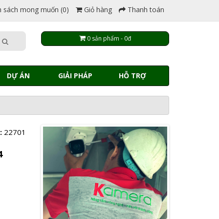
 sách mong muốn (0)
Giỏ hàng
Thanh toán
0 sản phẩm - 0đ
DỰ ÁN
GIẢI PHÁP
HỖ TRỢ
:
22701
4