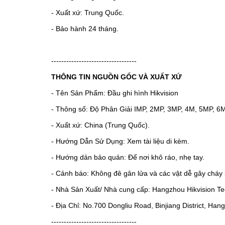
- Xuất xứ: Trung Quốc.
- Bảo hành 24 tháng.
----------------------------------
THÔNG TIN NGUỒN GỐC VÀ XUẤT XỨ
- Tên Sản Phẩm: Đầu ghi hình Hikvision
- Thông số: Độ Phân Giải IMP, 2MP, 3MP, 4M, 5MP, 6
- Xuất xứ: China (Trung Quốc).
- Hướng Dẫn Sử Dụng: Xem tài liệu di kèm.
- Hướng dản bảo quản: Để nơi khô ráo, nhẹ tay.
- Cảnh báo: Không đê gân lửa và các vật dễ gây cháy 
- Nhà Sản Xuất/ Nhà cung cấp: Hangzhou Hikvision Tec
- Địa Chỉ: No.700 Dongliu Road, Binjiang District, Ha
----------------------------------