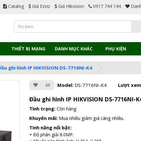
Catalog
Giá Ezviz
Giá Hikvision
0917 744 144
Danh
THIẾT BỊ MẠNG
DANH MỤC KHÁC
PHỤ KIỆN
Đầu ghi hình IP HIKVISION DS-7716NI-K4
Model:
DS-7716NI-K4
Lượt xem
Đầu ghi hình IP HIKVISION DS-7716NI-K
Tình trạng:
Còn hàng
Khuyến mãi:
Mua nhiều giảm giá càng nhiều.
Tính năng nổi bật:
+ Độ phân giải 8.0MP.