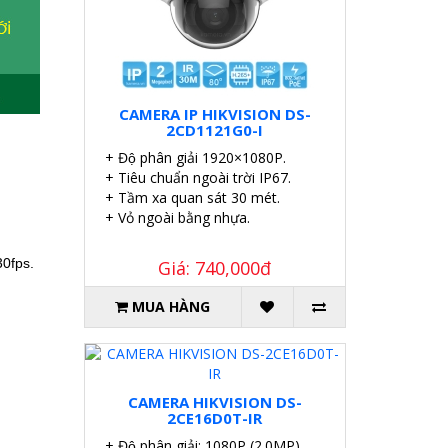
CAMERA IP HIKVISION DS-
2CD1121G0-I
+ Độ phân giải 1920×1080P.
+ Tiêu chuẩn ngoài trời IP67.
+ Tầm xa quan sát 30 mét.
+ Vỏ ngoài bằng nhựa.
30fps.
Giá: 740,000đ
MUA HÀNG
CAMERA HIKVISION DS-
2CE16D0T-IR
+ Độ phân giải: 1080P (2.0MP).