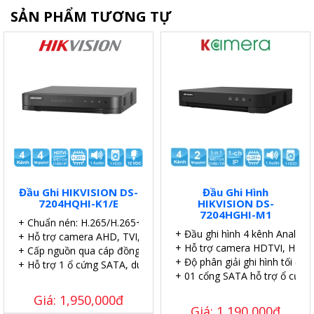
SẢN PHẨM TƯƠNG TỰ
Đầu Ghi HIKVISION DS-
Đầu Ghi Hình
7204HQHI-K1/E
HIKVISION DS-
7204HGHI-M1
+ Chuẩn nén: H.265/H.265+.
+ Đầu ghi hình 4 kênh Analog 
+ Hỗ trợ camera AHD, TVI, CVI, IP
+ Hỗ trợ camera HDTVI, HDCVI
+ Cấp nguồn qua cáp đồng trục (PoC).
+ Độ phân giải ghi hình tối đa 
+ Hỗ trợ 1 ổ cứng SATA, dung lượng 6TB.
+ 01 cổng SATA hỗ trợ ổ cứng 
Giá: 1,950,000đ
Giá: 1,190,000đ