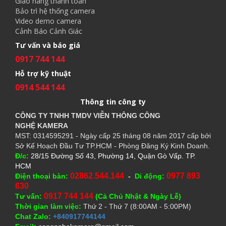
Giao hàng thanh toán
Bảo trì hệ thống camera
Video demo camera
Cảnh Báo Cảnh Giác
Tư vấn và báo giá
0917 744 144
Hỗ trợ kỹ thuật
0914 544 144
Thông tin công ty
CÔNG TY TNHH TMDV VIỄN THÔNG CÔNG
NGHỆ
KAMERA
MST: 0314595291 - Ngày cấp 25 tháng 08 năm 2017 cấp bởi
Sở Kế Hoạch Đầu Tư TP.HCM - Phòng Đăng Ký Kinh Doanh.
Đ/c:
28/15 Đường Số 43, Phường 14, Quận Gò Vấp. TP.
HCM
02862.544.144
0977 893
Điện thoại bàn:
-
Di động:
630
0917 744 144
Tư vấn:
(Cả Chủ Nhật & Ngày Lễ)
Thời gian làm việc:
Thứ 2 - Thứ 7 (8:00AM - 5:00PM)
Chat Zalo:
+840917744144