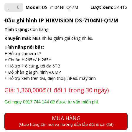
Model:
DS-7104NI-Q1/M
Lượt xem:
34412
Đầu ghi hình IP HIKVISION DS-7104NI-Q1/M
Tình trạng:
Còn hàng
Khuyến mãi:
Mua nhiều giảm giá càng nhiều.
Tính năng nổi bật:
+ Hỗ trợ camera IP
+ Chuẩn H.265+/ H.265+
+ Hỗ trợ 1 ổ cứng, tối đa 6TB.
+ Độ phân giải ghi hình 4.0MP
+ Hỗ trợ xem trên tivi, điện thoại, iPad. máy tính.
Giá:
1,360,000đ (1 đổi 1 trong 30 ngày)
Gọi ngay 0917 744 144 để được tư vấn miễn phí.
MUA HÀNG
(Giao hàng tận nơi và hướng dẫn lắp đặt & cài đặt)