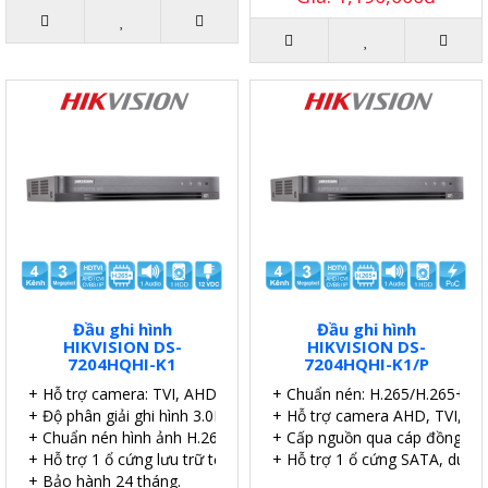
Đầu ghi hình
Đầu ghi hình
HIKVISION DS-
HIKVISION DS-
7204HQHI-K1
7204HQHI-K1/P
+ Hỗ trợ camera: TVI, AHD, Analog, CVI, IP
+ Chuẩn nén: H.265/H.265+.
+ Độ phân giải ghi hình 3.0MP
+ Hỗ trợ camera AHD, TVI, CVI
+ Chuẩn nén hình ảnh H.265+
+ Cấp nguồn qua cáp đồng trụ
+ Hỗ trợ 1 ổ cứng lưu trữ tối đa 6TB.
+ Hỗ trợ 1 ổ cứng SATA, dung
+ Bảo hành 24 tháng.