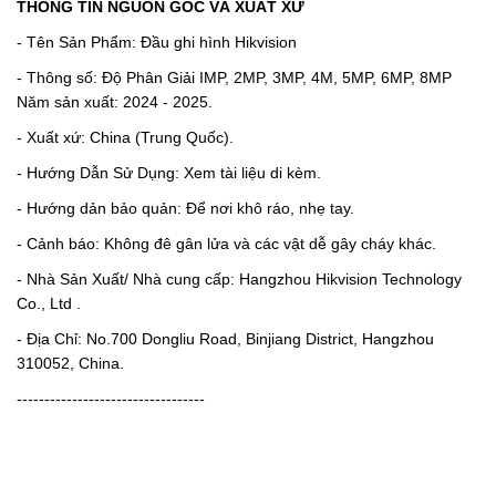
THÔNG TIN NGUỒN GỐC VÀ XUẤT XỨ
- Tên Sản Phẩm: Đầu ghi hình Hikvision
- Thông số: Độ Phân Giải IMP, 2MP, 3MP, 4M, 5MP, 6MP, 8MP
Năm sản xuất: 2024 - 2025.
- Xuất xứ: China (Trung Quốc).
- Hướng Dẫn Sử Dụng: Xem tài liệu di kèm.
- Hướng dản bảo quản: Để nơi khô ráo, nhẹ tay.
- Cảnh báo: Không đê gân lửa và các vật dễ gây cháy khác.
- Nhà Sản Xuất/ Nhà cung cấp: Hangzhou Hikvision Technology
Co., Ltd .
- Địa Chỉ: No.700 Dongliu Road, Binjiang District, Hangzhou
310052, China.
----------------------------------