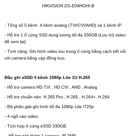
HIKVISION DS-E04HGHI-B
- Tổng số 5 kênh:
4 kênh analog
(TVI/CVI/AHD)
và 1 kênh IP.
- Hỗ trợ 1 ổ cứng SSD dung lượng tối đa 330GB (Lưu trữ video
để xem lại).
- Tính năng: Ghi hình video lưu trong ổ cứng bằng cách kết nối
với camera bằng cáp đồng trục.
Đầu ghi eSSD 4 kênh 1080p Lite 1U H.265
- Hỗ trợ camera HD TVI , HD CVI , AHD , Analog
- Hỗ trợ chuẩn nén
H.265 Pro , H.265 , H.264+, H.264
- Độ phân giải ghi hình tối đa 1080p Lite /720p
-
4 ngõ vào video.
-
Tích hợp ổ cứng eSSD 330GB.
-
Hỗ trợ gán thêm 1 camera IP 2MP.