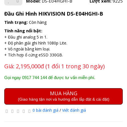
Model:
DS-E04HGHI-B
Lượt xem:
9225
Đầu Ghi Hình HIKVISION DS-E04HGHI-B
Tình trạng:
Còn hàng
Tính năng nổi bật:
+ Đầu ghi analog 5 in 1.
+ Độ phân giải ghi hình 1080p Lite.
+ Vỏ ngoài bằng kim loại.
+ Tích hợp ổ cứng eSSD 330GB.
Giá:
2,195,000đ (1 đổi 1 trong 30 ngày)
Gọi ngay 0917 744 144 để được tư vấn miễn phí.
MUA HÀNG
(Giao hàng tận nơi và hướng dẫn lắp đặt & cài đặt)
0 bài đánh giá
/
Viết đánh giá