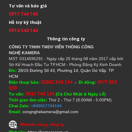
Tư vấn và báo giá
0917 744 144
Hỗ trợ kỹ thuật
0914 544 144
Thông tin công ty
CÔNG TY TNHH TMDV VIỄN THÔNG CÔNG
NGHỆ
KAMERA
MST: 0314595291 - Ngày cấp 25 tháng 08 năm 2017 cấp bởi
Sở Kế Hoạch Đầu Tư TP.HCM - Phòng Đăng Ký Kinh Doanh.
Đ/c:
28/15 Đường Số 43, Phường 14, Quận Gò Vấp. TP.
HCM
02862.544.144
0977 893
Điện thoại bàn:
-
Di động:
630
0917 744 144
Tư vấn:
(Cả Chủ Nhật & Ngày Lễ)
Thời gian làm việc:
Thứ 2 - Thứ 7 (8:00AM - 5:00PM)
Chat Zalo:
+840917744144
Email:
congnghekamera@gmail.com
Website cùng công ty
Website:
https://kameracorp.vn