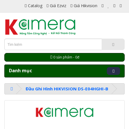
Catalog
Giá Ezviz
Giá Hikvision
0 sản phẩm - 0đ
Danh mục
Đầu Ghi Hình HIKVISION DS-E04HGHI-B