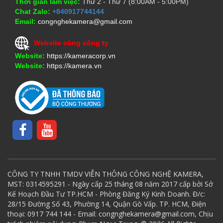
Thời gian làm việc:
Thứ 2 - Thứ 7 (8:00AM - 5:00PM)
Chat Zalo:
+840917744144
Email:
congnghekamera@gmail.com
Website cùng công ty
Website:
https://kameracorp.vn
Website:
https://kamera.vn
CÔNG TY TNHH TMDV VIỄN THÔNG CÔNG NGHỆ KAMERA,
MST: 0314595291 - Ngày cấp 25 tháng 08 năm 2017 cấp bởi Sở
Kế Hoạch Đầu Tư TP.HCM - Phòng Đăng Ký Kinh Doanh. Đ/c:
28/15 Đường Số 43, Phường 14, Quận Gò Vấp. TP. HCM, Điện
thoại: 0917 744 144 - Email: congnghekamera@gmail.com, Chịu