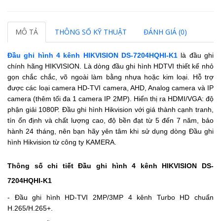
MÔ TẢ
THÔNG SỐ KỸ THUẬT
ĐÁNH GIÁ (0)
Đầu ghi hình 4 kênh HIKVISION DS-7204HQHI-K1
là đầu ghi
chính hãng HIKVISION. Là dòng đầu ghi hình HDTVI thiết kế nhỏ
gọn chắc chắc, võ ngoài làm bằng nhựa hoặc kim loại. Hỗ trợ
được các loại camera HD-TVI camera, AHD, Analog camera và IP
camera (thêm tối đa 1 camera IP 2MP). Hiển thị ra HDMI/VGA: độ
phận giải 1080P. Đầu ghi hình Hikvision với giá thành cạnh tranh,
tín ổn định và chất lượng cao, độ bền đạt từ 5 đến 7 năm, bảo
hành 24 tháng, nên bạn hãy yên tâm khi sử dụng dòng Đầu ghi
hình Hikvision từ công ty KAMERA.
Thông số chi tiết Đầu ghi hình 4 kênh HIKVISION DS-
7204HQHI-K1
- Đầu ghi hình HD-TVI 2MP/3MP 4 kênh Turbo HD chuẩn
H.265/H.265+.