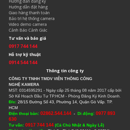
Hướng đẫn đăng ký
Hướng dẫn đặt hàng
Giao hàng thanh toán
Bảo trì hệ thống camera
Video demo camera
Cảnh Báo Cảnh Giác
Tư vấn và báo giá
0917 744 144
Hỗ trợ kỹ thuật
0914 544 144
Thông tin công ty
CÔNG TY TNHH TMDV VIỄN THÔNG CÔNG
NGHỆ
KAMERA
MST: 0314595291 - Ngày cấp 25 tháng 08 năm 2017 cấp bởi
Sở Kế Hoạch Đầu Tư TP.HCM - Phòng Đăng Ký Kinh Doanh.
Đ/c:
28/15 Đường Số 43, Phường 14, Quận Gò Vấp. TP.
HCM
02862.544.144
0977 893
Điện thoại bàn:
-
Di động:
630
0917 744 144
Tư vấn:
(Cả Chủ Nhật & Ngày Lễ)