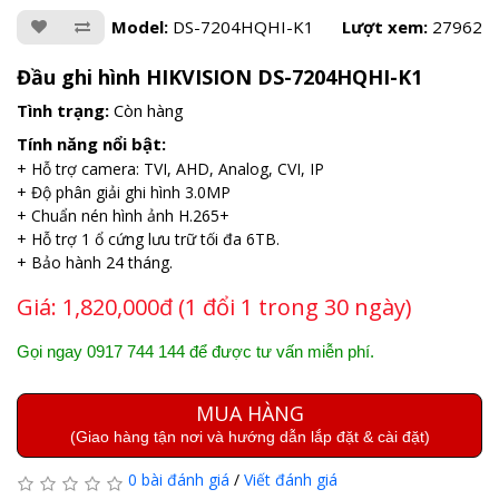
Model:
DS-7204HQHI-K1
Lượt xem:
27962
Đầu ghi hình HIKVISION DS-7204HQHI-K1
Tình trạng:
Còn hàng
Tính năng nổi bật:
+ Hỗ trợ camera: TVI, AHD, Analog, CVI, IP
+ Độ phân giải ghi hình 3.0MP
+ Chuẩn nén hình ảnh H.265+
+ Hỗ trợ 1 ổ cứng lưu trữ tối đa 6TB.
+ Bảo hành 24 tháng.
Giá:
1,820,000đ (1 đổi 1 trong 30 ngày)
Gọi ngay 0917 744 144 để được tư vấn miễn phí.
MUA HÀNG
(Giao hàng tận nơi và hướng dẫn lắp đặt & cài đặt)
0 bài đánh giá
/
Viết đánh giá