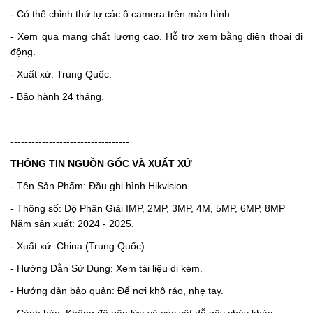
- Có thể chỉnh thứ tự các ô camera trên màn hình.
- Xem qua mạng chất lượng cao. Hỗ trợ xem bằng điện thoại di
động.
- Xuất xứ: Trung Quốc.
- Bảo hành 24 tháng.
----------------------------------
THÔNG TIN NGUỒN GỐC VÀ XUẤT XỨ
- Tên Sản Phẩm: Đầu ghi hình Hikvision
- Thông số: Độ Phân Giải IMP, 2MP, 3MP, 4M, 5MP, 6MP, 8MP
Năm sản xuất: 2024 - 2025.
- Xuất xứ: China (Trung Quốc).
- Hướng Dẫn Sử Dụng: Xem tài liệu di kèm.
- Hướng dản bảo quản: Để nơi khô ráo, nhẹ tay.
- Cảnh báo: Không đê gân lửa và các vật dễ gây cháy khác.