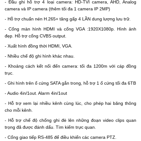
- Đầu ghi hỗ trợ 4 loại camera: HD-TVI camera, AHD, Analog
camera và IP camera (thêm tối đa 1 camera IP 2MP)
- Hỗ trợ chuẩn nén H.265+ tăng gấp 4 LẦN dung lượng lưu trữ.
- Cổng màn hình HDMI và cổng VGA :1920X1080p. Hình ảnh
đẹp. Hỗ trợ cổng CVBS output.
- Xuất hình đồng thời HDMI, VGA.
- Nhiều chế độ ghi hình khác nhau.
- Khoảng cách kết nối đến camera: tối đa 1200m với cáp đồng
trục.
- Ghi hình trên ổ cứng SATA gắn trong, hỗ trợ 1 ổ cứng tối đa 6TB
- Audio 4in/1out. Alarm 4in/1out
- Hỗ trợ xem lại nhiều kênh cùng lúc, cho phép hai băng thông
cho mỗi kênh.
- Hỗ trợ chế độ chống ghi đè lên những đoạn video clips quan
trọng đã được đánh dấu. Tìm kiếm trực quan.
- Cổng giao tiếp RS-485 để điều khiển các camera PTZ.