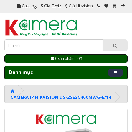
Catalog
Giá Ezviz
Giá Hikvision
0 sản phẩm - 0đ
Danh mục
CAMERA IP HIKVISION DS-2SE2C400MWG-E/14