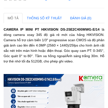
MÔ TẢ
THÔNG SỐ KỸ THUẬT
ĐÁNH GIÁ (0)
CAMERA IP MINI PT HIKVISION
DS-2SE2C400MWG-E/14
là
dòng camera xoay 345 độ giá rẻ mới của hãng HIKVISION.
Camera hỗ trợ cảm biến 1/3″ progressive scan CMOS và độ phân
giải ảnh cao lên đến 4.0MP (2560 × 1440)/25fps cho hình ảnh rất
sắc nét trên màn hình hoặc điện thoại.
Góc quay cam PT: 0-345°,
Góc quét 0° to 80°
. Tầm xa hồng ngoại/Ánh sáng trắng 30m. Hỗ
trợ thẻ nhớ tối đa 512GB, cho phép ghi video.