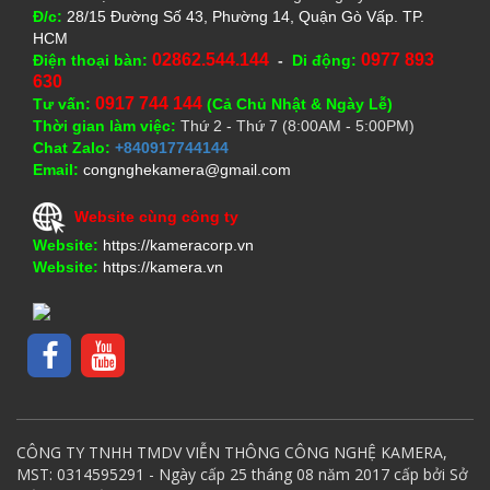
Đ/c:
28/15 Đường Số 43, Phường 14, Quận Gò Vấp. TP.
HCM
02862.544.144
0977 893
Điện thoại bàn:
-
Di động:
630
0917 744 144
Tư vấn:
(Cả Chủ Nhật & Ngày Lễ)
Thời gian làm việc:
Thứ 2 - Thứ 7 (8:00AM - 5:00PM)
Chat Zalo:
+840917744144
Email:
congnghekamera@gmail.com
Website cùng công ty
Website:
https://kameracorp.vn
Website:
https://kamera.vn
CÔNG TY TNHH TMDV VIỄN THÔNG CÔNG NGHỆ KAMERA,
MST: 0314595291 - Ngày cấp 25 tháng 08 năm 2017 cấp bởi Sở