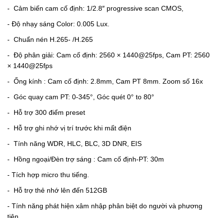
-
Cảm biến cam cố định: 1/2.8″ progressive scan CMOS,
- Độ nhạy sáng Color: 0.005 Lux.
-
Chuẩn nén H.265- /H.265
-
Độ phân giải: Cam cố định: 2560 × 1440@25fps, Cam PT: 2560
× 1440@25fps
-
Ống kính : Cam cố định: 2.8mm, Cam PT 8mm. Zoom số 16x
-
Góc quay cam PT: 0-345°, Góc quét 0° to 80°
-
Hỗ trợ 300 điểm preset
-
Hỗ trợ ghi nhớ vị trí trước khi mất điện
-
Tính năng WDR, HLC, BLC, 3D DNR, EIS
-
Hồng ngoại/Đèn trợ sáng : Cam cố định-PT: 30m
- Tích hợp micro thu tiếng.
-
Hỗ trợ thẻ nhớ lên đến 512GB
- Tính năng phát hiện xâm nhập phân biệt do người và phương
tiện.