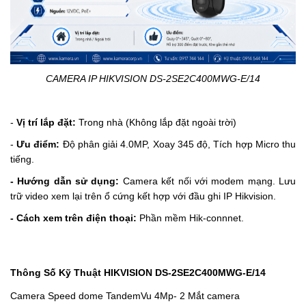
CAMERA IP HIKVISION DS-2SE2C400MWG-E/14
-
Vị trí lắp đặt:
Trong nhà (Không lắp đặt ngoài trời)
-
Ưu điểm:
Độ phân giải 4.0MP, Xoay 345
độ,
Tích hợp Micro thu
tiếng.
- Hướng dẫn sử dụng:
Camera kết nối với modem mạng. Lưu
trữ video xem lại trên ổ cứng kết hợp với đầu ghi IP Hikvision.
- Cách xem trên điện thoại:
Phần mềm Hik-connnet.
Thông Số Kỹ Thuật HIKVISION
DS-2SE2C400MWG-E/14
Camera Speed dome TandemVu 4Mp- 2 Mắt camera