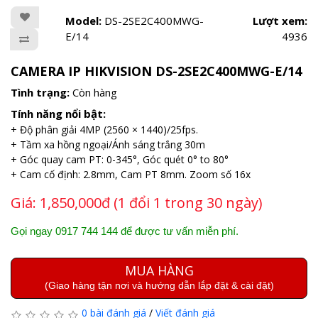
Model:
DS-2SE2C400MWG-
Lượt xem:
E/14
4936
CAMERA IP HIKVISION DS-2SE2C400MWG-E/14
Tình trạng:
Còn hàng
Tính năng nổi bật:
+ Độ phân giải 4MP (2560 × 1440)/25fps.
+ Tầm xa hồng ngoại/Ánh sáng trắng 30m
+ Góc quay cam PT: 0-345°, Góc quét 0° to 80°
+ Cam cố định: 2.8mm, Cam PT 8mm. Zoom số 16x
Giá:
1,850,000đ (1 đổi 1 trong 30 ngày)
Gọi ngay 0917 744 144 để được tư vấn miễn phí.
MUA HÀNG
(Giao hàng tận nơi và hướng dẫn lắp đặt & cài đặt)
0 bài đánh giá
/
Viết đánh giá