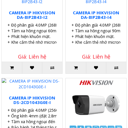
CAMERA IP HIKVISION
CAMERA IP HIKVISION
DA-8IP2B43-I2
DA-8IP2B43-I4
+ Độ phân giải 4.0MP (2688 × 1520@25fps)
+ Độ phân giải 4.0MP (2688 ×
+ Tầm xa hồng ngoại 60m.
+ Tầm xa hồng ngoại 90m.
+ Phát hiện khuôn mặt.
+ Phát hiện khuôn mặt.
+ Khe cắm thẻ nhớ microroSD 512GB (max).
+ Khe cắm thẻ nhớ microroSD
Giá: Liên hệ
Giá: Liên hệ
CAMERA IP HIKVISION
DS-2CD1043G0E-I
+ Độ phân giải 4.0MP (2560×1140P)
+ Ống kính 4mm (đặt 2.8mm, 6mm).
+ Tầm xa hồng ngoại đến 30m.
+ Bảo hành 24 tháng tận nơi.