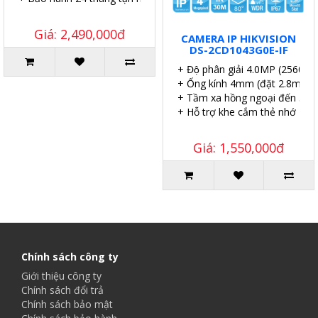
Giá: 2,490,000đ
CAMERA IP HIKVISION
DS-2CD1043G0E-IF
+ Độ phân giải 4.0MP (2560×
+ Ống kính 4mm (đặt 2.8mm,
+ Tầm xa hồng ngoại đến 30m
+ Hỗ trợ khe cắm thẻ nhớ 256
Giá: 1,550,000đ
Chính sách công ty
Giới thiệu công ty
Chính sách đổi trả
Chính sách bảo mật