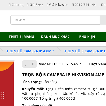
Catalog
Giá Ezviz
Giá Hikvision
0917 744 144
Da
THIẾT BỊ MẠNG
DANH MỤC KHÁC
PHỤ KIỆN
TRỌN BỘ CAMERA IP 4.0MP
TRỌN BỘ 5 CAMERA IP 
Model:
TB5CHIK-IP-4MP
Lượt xem
TRỌN BỘ 5 CAMERA IP HIKVISION 4MP
Tình trạng:
Còn hàng
Khuyến mãi:
Tặng 1 tên miền camera trị giá 300
Vật tư phụ (băng keo tắc kê ốc vít, dây rút,...)
100.000đ. Tổng trị giá 400.000đ.
Tính năng nổi bật: