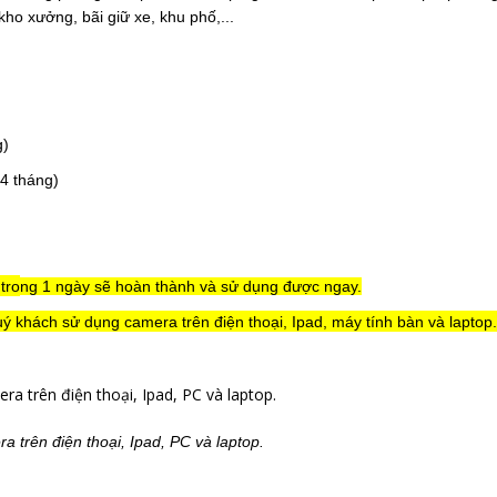
ho xưởng, bãi giữ xe, khu phố,...
g)
4 tháng)
 tro
ng 1 ngày sẽ hoàn thành và sử dụng được ngay.
ý khách sử dụng camera trên điện thoại, Ipad, máy tính bàn và laptop.
a trên điện thoại, Ipad, PC và laptop.