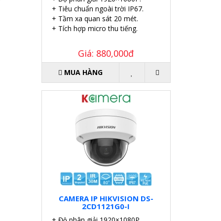
+ Tiêu chuẩn ngoài trời IP67.
+ Tầm xa quan sát 20 mét.
+ Tích hợp micro thu tiếng.
Giá: 880,000đ
MUA HÀNG
CAMERA IP HIKVISION DS-
2CD1121G0-I
+ Độ phân giải 1920×1080P.