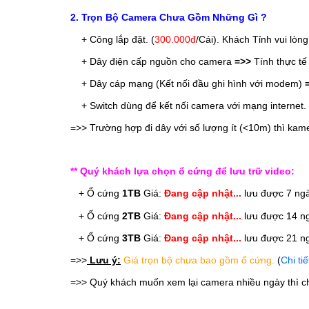
2. Trọn Bộ Camera Chưa Gồm Những Gì ?
+ Công lắp đặt. (
300.000đ
/Cái
). Khách Tỉnh vui lòn
+ Dây điện cấp nguồn cho camera
=>>
Tính thực tế 
+ Dây cáp mạng (Kết nối đầu ghi hình với modem)
+ Switch dùng để kết nối camera với mạng internet. 
=>> Trường hợp đi dây với số lượng ít (<10m) thì kame
** Quý khách lựa chọn ổ cứng để lưu trữ video:
   + Ổ cứng
1TB
 Giá: 
Đang cập nhật... 
lưu được 7 ngà
   + Ổ cứng 
2TB
Giá: 
Đang cập nhật...
 lưu được 14 ng
   + Ổ cứng 
3TB
Giá: 
Đang cập nhật...
 lưu được 21 ng
=>>
Lưu ý:
Giá trọn bộ chưa bao gồm ổ cứng.
(
Chi tiế
=>> Quý khách muốn xem lại camera nhiều ngày thì ch