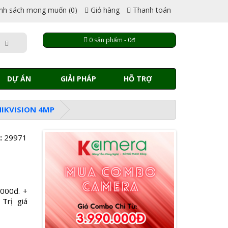
nh sách mong muốn (0)
Giỏ hàng
Thanh toán
0 sản phẩm - 0đ
DỰ ÁN
GIẢI PHÁP
HỖ TRỢ
HIKVISION 4MP
:
29971
.000đ. +
 Trị giá