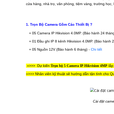
cửa hàng, nhà trọ, văn phòng, tiệm vàng, trường học, k
1. Trọn Bộ Camera Gồm Các Thiết Bị ?
+ 05 Camera IP Hikvision 4.0MP. (Bảo hành 24 thán
+ 01 Đầu ghi IP 8 kênh Hikvision 4.0MP.
(Bảo hành 2
+ 05 Nguồn 12V
(Bảo hành 6 tháng)
-
Chi tiết
=>>>
Dự kiến
lắp
Trọn bộ 5 Camera IP Hikvision 4MP
=>>> Nhân viên kỹ thuật sẽ hướng dẫn tận tình cho Qu
Cài đặt camer