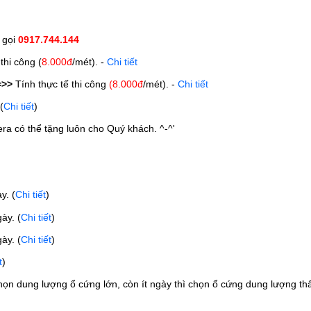
g gọi
0917.744.144
thi công (
8.000đ
/mét). -
Chi tiết
=>>
Tính thực tế thi công
(8.000đ
/mét). -
Chi tiết
(
Chi tiết
)
ra có thể tặng luôn cho Quý khách. ^-^'
y. 
(
Chi tiết
)
ày. 
(
Chi tiết
)
ày. 
(
Chi tiết
)
t
)
ọn dung lượng ổ cứng lớn, còn ít ngày thì chọn ổ cứng dung lượng th