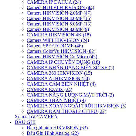
CAMERA IP DAHUA (24)
Camera HDTVI HIKVISION (44)
Camera HIKVISION 2.0MP (47)
Camera HIKVISION 4.0MP (15)
Camera HIKVISION 5.0MP (13)
Camera HIKVISION 8.0MP (9)
CAMERA HIKVISION 4K (18)
Camera WIFI HIKVISION (24)
Camera SPEED DOME (46)
Camera ColorVu HIKVISION (82)
Camera HIKVISION Có Micro (45)
CAMERA IP CHUYÊN DỤNG (18)
CAMERA NHẬN DẠNG BIỂN SỐ XE (5)
CAMERA 360 HIKVISION (15)
CAMERA AI HIKVISION (20)
CAMERA CẢM BIẾN NHIỆT (4)
CAMERA EZVIZ (24)
CAMERA NĂNG LƯỢNG MẶT TRỜI (2)
CAMERA THÂN NHIỆT (9)
CAMERA XOAY NGOÀI TRỜI HIKVISION (5)
CAMERA ĐÀM THOẠI 2 CHIỀU (27)
Xem tất cả CAMERA
ĐẦU GHI
Đầu ghi hình HIKVISION (63)
Đầu Ghi Hình Analog (22)