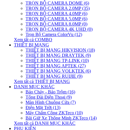
TRỌN BỘ CAMERA DOME (6)
TRỌN BỘ CAMERA 2.0MP (35)
TRỌN BỘ CAMERA 4.0MP (6)
TRỌN BỘ CAMERA 5.0MP (6)
TRỌN BỘ CAMERA 8.0MP (0)
TRỌN BỘ CAMERA 4K UHD (0)
Trọn Bộ Camera ColorVu (12)
Xem tất cả COMBO
THIẾT BỊ MẠNG
THIẾT BỊ MẠNG HIKVISION (18)
THIẾT BỊ MẠNG DRAYTEK (9)
THIẾT BỊ MẠNG TP-LINK (10)
THIẾT BỊ MẠNG APTEK (27)
THIẾT BỊ MẠNG VOLKTEK (6)
THIẾT BỊ MẠNG RUIJIE (9)
Xem tất cả THIẾT BỊ MẠNG
DANH MỤC KHÁC
Báo Cháy - Báo Trộm (16)
Tổng Đài Điện Thoại (9)
Màn Hình Chuông Cửa (7)
Điện Mặt Trời (13)
Máy Chấm Công ZKTeco (10)
Bãi Giữ Xe Thông Minh ZKTeco (14)
Xem tất cả DANH MỤC KHÁC
PHỤ KIỆN