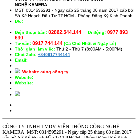
NGHỆ
KAMERA
MST: 0314595291 - Ngày cấp 25 tháng 08 năm 2017 cấp bởi
Sở Kế Hoạch Đầu Tư TP.HCM - Phòng Đăng Ký Kinh Doanh.
Đ/c:
28/15 Đường Số 43, Phường 14, Quận Gò Vấp. TP.
HCM
02862.544.144
0977 893
Điện thoại bàn:
-
Di động:
630
0917 744 144
Tư vấn:
(Cả Chủ Nhật & Ngày Lễ)
Thời gian làm việc:
Thứ 2 - Thứ 7 (8:00AM - 5:00PM)
Chat Zalo:
+840917744144
Email:
congnghekamera@gmail.com
Website cùng công ty
Website:
https://kameracorp.vn
Website:
https://kamera.vn
CÔNG TY TNHH TMDV VIỄN THÔNG CÔNG NGHỆ
KAMERA, MST: 0314595291 - Ngày cấp 25 tháng 08 năm 2017
cấp bởi Sở Kế Hoạch Đầu Tư TP.HCM - Phòng Đăng Ký Kinh