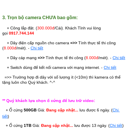
3. Trọn bộ camera
CHƯA
bao gồm:
+ Công lắp đặt. (
300.000đ
/Cái
). Khách Tỉnh vui lòng
gọi
0917.744.144
+ Dây điện cấp nguồn cho camera
=>>
Tính thực tế thi công
(
8.000đ
/mét).
-
Chi tiết
+ Dây cáp mạng
=>>
Tính thực tế thi công (
8.000đ
/mét).
-
Chi tiết
+ Switch dùng để kết nối camera với mạng internet. -
Chi tiết
=>> Trường hợp đi dây với số lượng ít (<10m) thì kamera có thể
tặng luôn cho Quý khách. ^-^
** Quý khách lựa chọn ổ cứng để lưu trữ video:
   + Ổ cứng 
500GB
 Giá:
Đang cập nhật...
 lưu được 6 ngày. (
Chi 
tiết
)
   + Ổ cứng
1TB
 Giá: 
Đang cập nhật...
 lưu được 13 ngày. 
(
Chi tiết
)