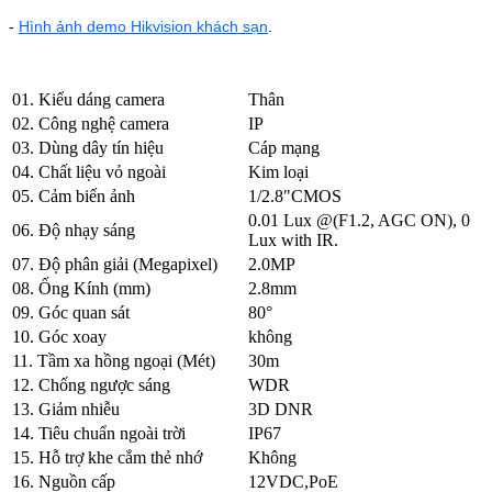
-
Hình ảnh demo Hikvision khách sạn
.
01. Kiểu dáng camera
Thân
02. Công nghệ camera
IP
03. Dùng dây tín hiệu
Cáp mạng
04. Chất liệu vỏ ngoài
Kim loại
05. Cảm biến ảnh
1/2.8"CMOS
0.01 Lux @(F1.2, AGC ON), 0
06. Độ nhạy sáng
Lux with IR.
07. Độ phân giải (Megapixel)
2.0MP
08. Ống Kính (mm)
2.8mm
09. Góc quan sát
80°
10. Góc xoay
không
11. Tầm xa hồng ngoại (Mét)
30m
12. Chống ngược sáng
WDR
13. Giảm nhiễu
3D DNR
14. Tiêu chuẩn ngoài trời
IP67
15. Hỗ trợ khe cắm thẻ nhớ
Không
16. Nguồn cấp
12VDC,PoE