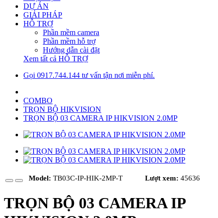
DỰ ÁN
GIẢI PHÁP
HỖ TRỢ
Phần mềm camera
Phần mềm hỗ trợ
Hướng dẫn cài đặt
Xem tất cả HỖ TRỢ
Gọi 0917.744.144 tư vấn tận nơi miễn phí.
COMBO
TRỌN BỘ HIKVISION
TRỌN BỘ 03 CAMERA IP HIKVISION 2.0MP
Model:
TB03C-IP-HIK-2MP-T
Lượt xem:
45636
TRỌN BỘ 03 CAMERA IP