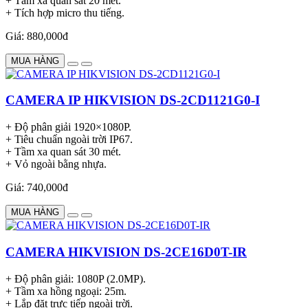
+ Tầm xa quan sát 20 mét.
+ Tích hợp micro thu tiếng.
Giá: 880,000đ
MUA HÀNG
CAMERA IP HIKVISION DS-2CD1121G0-I
+ Độ phân giải 1920×1080P.
+ Tiêu chuẩn ngoài trời IP67.
+ Tầm xa quan sát 30 mét.
+ Vỏ ngoài bằng nhựa.
Giá: 740,000đ
MUA HÀNG
CAMERA HIKVISION DS-2CE16D0T-IR
+ Độ phân giải: 1080P (2.0MP).
+ Tầm xa hồng ngoại: 25m.
+ Lắp đặt trực tiếp ngoài trời.