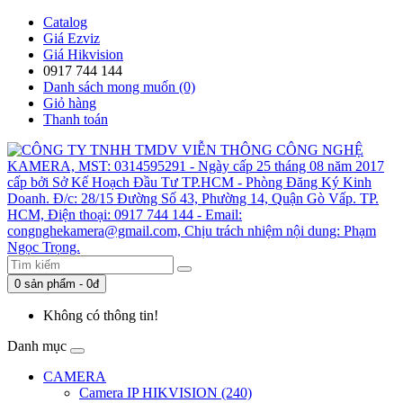
Catalog
Giá Ezviz
Giá Hikvision
0917 744 144
Danh sách mong muốn (0)
Giỏ hàng
Thanh toán
0 sản phẩm - 0đ
Không có thông tin!
Danh mục
CAMERA
Camera IP HIKVISION (240)