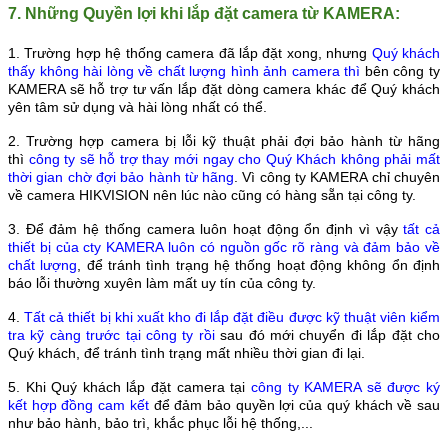
7. Những Quyền lợi khi lắp đặt camera từ KAMERA:
1. Trường hợp hệ thống camera đã lắp đặt xong, nhưng
Quý khách
thấy không hài lòng về chất lượng hình ảnh camera
thì
bên công ty
KAMERA sẽ hỗ trợ tư vấn lắp đặt dòng camera khác để Quý khách
yên tâm sử dụng và hài lòng nhất có thể.
2. Trường hợp camera bị lỗi kỹ thuật phải đợi bảo hành từ hãng
thì
công ty sẽ hỗ trợ thay mới ngay cho Quý Khách không phải mất
thời gian chờ đợi bảo hành từ hãng
. Vì công ty KAMERA chỉ chuyên
về camera HIKVISION nên lúc nào cũng có hàng sẵn tại công ty.
3. Để đảm hệ thống camera luôn hoạt động ổn định vì vậy
tất cả
thiết bị của cty KAMERA luôn có nguồn gốc rõ ràng và đảm bảo về
chất lượng
, để tránh tình trạng hệ thống hoạt động không ổn định
báo lỗi thường xuyên làm mất uy tín của công ty.
4.
Tất cả thiết bị khi xuất kho đi lắp đặt điều được kỹ thuật viên kiểm
tra kỹ càng trước tại công ty rồi
sau đó mới chuyển đi lắp đặt cho
Quý khách, để tránh tình trạng mất nhiều thời gian đi lại.
5. Khi Quý khách lắp đặt camera tại
công ty KAMERA sẽ được ký
kết hợp đồng
cam kết
để đảm bảo quyền lợi của quý khách về sau
như bảo hành, bảo trì, khắc phục lỗi hệ thống,...