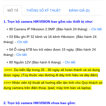
MÔ TẢ
THÔNG SỐ KỸ THUẬT
ĐÁNH GIÁ (0)
1. Trọn bộ camera HIKVISION bao gồm các thiết bị như:
+ 80 Camera IP Hikvision 2.0MP. (Bảo hành 24 tháng).
-
Chi tiết
+ 03 Đầu ghi IP 32 kênh và 16 kênh Hikvision.
(Bảo hành 24
tháng).
-
Chi tiết
+ 04 Ổ cứng 6TB lưu trữ video được 15 ngày.
(Bảo hành 24
tháng)
-
Chi tiết
+ 80 Nguồn 12V
(Bảo hành 6 tháng).
-
Chi tiết
=>>>
Dự kiến
lắp trong 25 - 30 ngày sẽ hoàn thành và sử dụng
được ngay.
(Tùy thuộc vào đường đi dây tính hiệu và dây điện)
=>>> Nhân viên kỹ thuật sẽ hướng dẫn tận tình cho Quý khách sử
dụng camera trên điện thoại, Ipad, máy tính bàn và laptop.
2. Trọn bộ camera HIKVISION chưa bao gồm: