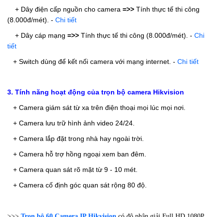
+ Dây điện cấp nguồn cho camera
=>>
Tính thực tế thi công
(8.000đ/mét).
-
Chi tiết
+ Dây cáp mạng
=>>
Tính thực tế thi công (8.000đ/mét).
-
Chi
tiết
+ Switch dùng để kết nối camera với mạng internet.
-
Chi tiết
3. Tính năng hoạt động của trọn bộ camera Hikvision
+ Camera giám sát từ xa trên điện thoại mọi lúc mọi nơi.
+ Camera lưu trữ hình ảnh video 24/24.
+ Camera lắp đặt trong nhà hay ngoài trời.
+ Camera hỗ trợ hồng ngoại xem ban đêm.
+ Camera quan sát rõ mặt từ 9 - 10 mét.
+ Camera cố định góc quan sát rộng 80 độ.
>>>
Trọn bộ 60 Camera IP Hikvision
có độ phân giải Full HD 1080P,