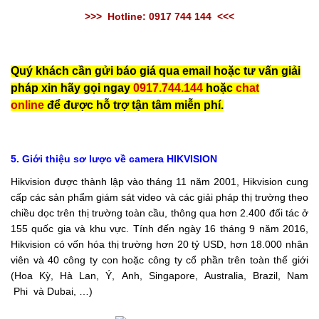
>>>
Hotline: 0917 744 144
<<<
Quý khách cần gửi báo giá qua email hoặc tư vấn giải
pháp xin hãy gọi ngay
0917.744.144
hoặc
chat
online
để được hỗ trợ tận tâm miễn phí.
5. Giới thiệu sơ lược về camera HIKVISION
Hikvision được thành lập vào tháng 11 năm 2001, Hikvision cung
cấp các sản phẩm giám sát video và các giải pháp thị trường theo
chiều dọc trên thị trường toàn cầu, thông qua hơn 2.400 đối tác ở
155 quốc gia và khu vực. T
ính đến ngày 16 tháng 9 năm 2016,
Hikvision có vốn hóa thị trường hơn 20 tỷ USD, hơn 18.000 nhân
viên và 40 công ty con hoặc công ty cổ phần trên toàn thế giới
(Hoa Kỳ, Hà Lan, Ý, Anh, Singapore, Australia, Brazil, Nam
Phi và Dubai, …)