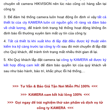
chuyên về camera HIKVISION nên lúc nào cũng có hàng sẵn tại
công ty.
3. Để đảm hệ thống camera luôn hoạt động ổn định vì vậy
tất cả
thiết bị của cty KAMERA luôn có nguồn gốc rõ ràng và đảm bảo
về chất lượng
, để tránh tình trạng hệ thống hoạt động không ổn
định báo lỗi thường xuyên làm mất uy tín của công ty.
4.
Tất cả thiết bị khi xuất kho đi lắp đặt điều được kỹ thuật viên
kiểm tra kỹ càng trước tại công ty rồi
sau đó mới chuyển đi lắp đặt
cho Quý khách, để tránh tình trạng mất nhiều thời gian đi lại.
5. Khi Quý khách lắp đặt camera tại
công ty KAMERA sẽ được ký
kết hợp đồng
cam kết
để đảm bảo quyền lợi của quý khách về
sau như bảo hành, bảo trì, khắc phục lỗi hệ thống,...
>>>
Tư Vấn & Báo Giá Tận Nơi Miễn Phí 100%
<<<
>>>
KAMERA cam kết hài lòng 100%
<<<
>>>
Gọi ngay để trải nghiệm thử sản phẩm và dịch vụ từ
công ty KAMERA
<<<