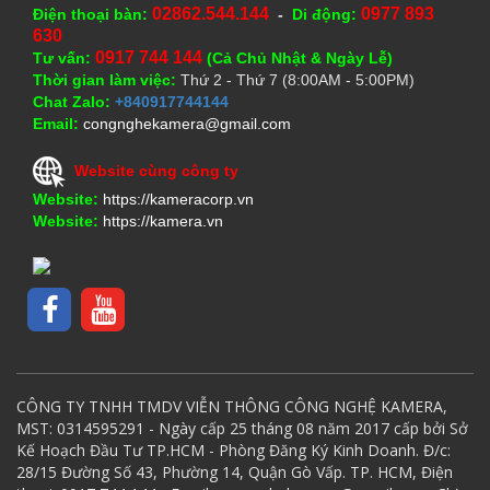
02862.544.144
0977 893
Điện thoại bàn:
-
Di động:
630
0917 744 144
Tư vấn:
(Cả Chủ Nhật & Ngày Lễ)
Thời gian làm việc:
Thứ 2 - Thứ 7 (8:00AM - 5:00PM)
Chat Zalo:
+840917744144
Email:
congnghekamera@gmail.com
Website cùng công ty
Website:
https://kameracorp.vn
Website:
https://kamera.vn
CÔNG TY TNHH TMDV VIỄN THÔNG CÔNG NGHỆ KAMERA,
MST: 0314595291 - Ngày cấp 25 tháng 08 năm 2017 cấp bởi Sở
Kế Hoạch Đầu Tư TP.HCM - Phòng Đăng Ký Kinh Doanh. Đ/c:
28/15 Đường Số 43, Phường 14, Quận Gò Vấp. TP. HCM, Điện