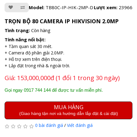
Model:
TB80C-IP-HIK-2MP-D
Lượt xem:
23966
TRỌN BỘ 80 CAMERA IP HIKVISION 2.0MP
Tình trạng:
Còn hàng
Tính năng nổi bật:
+ Tầm quan sát 30 mét.
+ Camera độ phân giải 2.0MP.
+ Hỗ trợ xem trên điện thoại.
+ Lắp đặt trong nhà & ngoài trời.
Giá:
153,000,000đ (1 đổi 1 trong 30 ngày)
Gọi ngay 0917 744 144 để được tư vấn miễn phí.
MUA HÀNG
(Giao hàng tận nơi và hướng dẫn lắp đặt & cài đặt)
0 bài đánh giá
/
Viết đánh giá