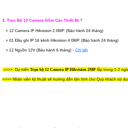
2. Trọn Bộ 12 Camera Gồm Các Thiết Bị ?
+ 12 Camera IP Hikvision 2.0MP. (Bảo hành 24 tháng)
+ 01 Đầu ghi IP 16 kênh Hikvision 4.0MP.
(Bảo hành 24 tháng)
+ 12 Nguồn 12V
(Bảo hành 6 tháng)
-
Chi tiết
=>>>
Dự kiến
lắp tro
ng 1-2 ngà
Trọn bộ 12 Camera IP Hikvision 2MP
=>>> Nhân viên kỹ thuật sẽ hướng dẫn tận tình cho Quý khách sử dụng