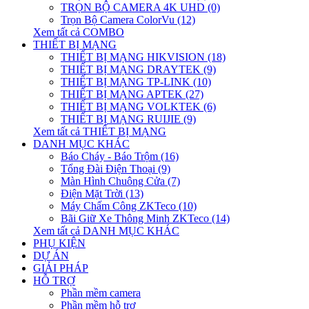
TRỌN BỘ CAMERA 4K UHD (0)
Trọn Bộ Camera ColorVu (12)
Xem tất cả COMBO
THIẾT BỊ MẠNG
THIẾT BỊ MẠNG HIKVISION (18)
THIẾT BỊ MẠNG DRAYTEK (9)
THIẾT BỊ MẠNG TP-LINK (10)
THIẾT BỊ MẠNG APTEK (27)
THIẾT BỊ MẠNG VOLKTEK (6)
THIẾT BỊ MẠNG RUIJIE (9)
Xem tất cả THIẾT BỊ MẠNG
DANH MỤC KHÁC
Báo Cháy - Báo Trộm (16)
Tổng Đài Điện Thoại (9)
Màn Hình Chuông Cửa (7)
Điện Mặt Trời (13)
Máy Chấm Công ZKTeco (10)
Bãi Giữ Xe Thông Minh ZKTeco (14)
Xem tất cả DANH MỤC KHÁC
PHỤ KIỆN
DỰ ÁN
GIẢI PHÁP
HỖ TRỢ
Phần mềm camera
Phần mềm hỗ trợ