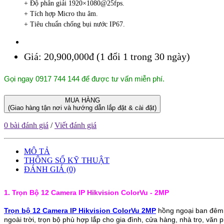
+ Độ phân giải 1920×1080@25fps.
+ Tích hợp Micro thu âm.
+ Tiêu chuẩn chống bụi nước IP67.
Giá:
20,900,000đ (1 đổi 1 trong 30 ngày)
Gọi ngay 0917 744 144 để được tư vấn miễn phí.
MUA HÀNG
(Giao hàng tận nơi và hướng dẫn lắp đặt & cài đặt)
0 bài đánh giá
/
Viết đánh giá
MÔ TẢ
THÔNG SỐ KỸ THUẬT
ĐÁNH GIÁ (0)
1. Trọn Bộ 12 Camera IP Hikvision ColorVu - 2MP
Trọn bộ 12 Camera IP Hikvision ColorVu 2MP
hồng ngoại ban đêm
ngoài trời, trọn bộ phù hợp lắp cho gia đình, cửa hàng, nhà trọ, văn 