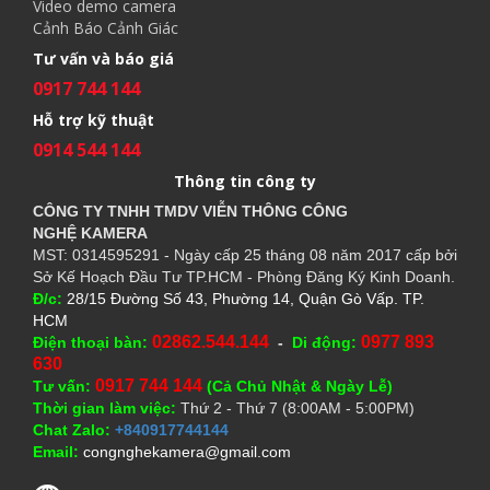
Video demo camera
Cảnh Báo Cảnh Giác
Tư vấn và báo giá
0917 744 144
Hỗ trợ kỹ thuật
0914 544 144
Thông tin công ty
CÔNG TY TNHH TMDV VIỄN THÔNG CÔNG
NGHỆ
KAMERA
MST: 0314595291 - Ngày cấp 25 tháng 08 năm 2017 cấp bởi
Sở Kế Hoạch Đầu Tư TP.HCM - Phòng Đăng Ký Kinh Doanh.
Đ/c:
28/15 Đường Số 43, Phường 14, Quận Gò Vấp. TP.
HCM
02862.544.144
0977 893
Điện thoại bàn:
-
Di động:
630
0917 744 144
Tư vấn:
(Cả Chủ Nhật & Ngày Lễ)
Thời gian làm việc:
Thứ 2 - Thứ 7 (8:00AM - 5:00PM)
Chat Zalo:
+840917744144
Email:
congnghekamera@gmail.com