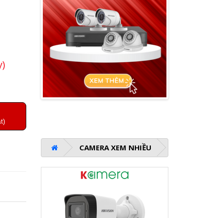
y)
t)
CAMERA XEM NHIỀU