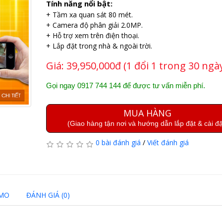
Tính năng nổi bật:
+ Tầm xa quan sát 80 mét.
+ Camera độ phân giải 2.0MP.
+ Hỗ trợ xem trên điện thoại.
+ Lắp đặt trong nhà & ngoài trời.
Giá:
39,950,000đ (1 đổi 1 trong 30 ngà
Gọi ngay 0917 744 144 để được tư vấn miễn phí.
MUA HÀNG
(Giao hàng tận nơi và hướng dẫn lắp đặt & cài đặ
0 bài đánh giá
/
Viết đánh giá
EMO
ĐÁNH GIÁ (0)