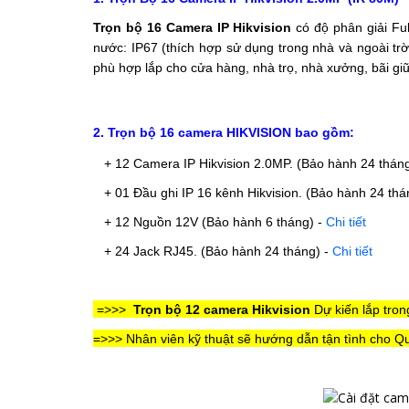
Trọn bộ 16 Camera IP Hikvision
có độ phân giải F
nước: IP67 (thích hợp sử dụng trong nhà và ngoài trờ
phù hợp lắp cho cửa hàng, nhà trọ, nhà xưởng, bãi giữ
2. Trọn bộ 16 camera HIKVISION bao gồm:
+ 12 Camera IP Hikvision 2.0MP. (Bảo hành 24 thán
+ 01 Đầu ghi IP 16 kênh Hikvision.
(Bảo hành 24 thá
+ 12 Nguồn 12V
(Bảo hành 6 tháng)
-
Chi tiết
+ 24 Jack RJ45.
(Bảo hành 24 tháng)
-
Chi tiết
=>>>
Trọn bộ 12 camera Hikvision
Dự kiến
lắp tro
=>>> Nhân viên kỹ thuật sẽ hướng dẫn tận tình cho Qu