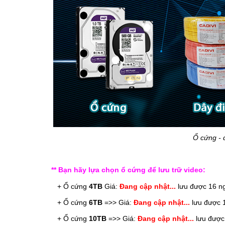
Ổ cứng - 
** Bạn hãy lựa chọn ổ cứng để lưu trữ video:
   + Ổ cứng
 4
TB
 Giá:
 Đang cập nhật...
 lưu được 16 ng
   + Ổ cứng 
6
TB
 =>> 
Giá: 
Đang cập nhật...
 lưu được 
   + Ổ cứng 
10
TB
 =>> 
Giá: 
Đang cập nhật...
 lưu được