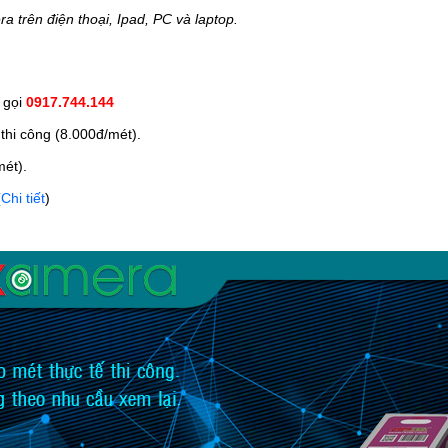
a trên điện thoại, Ipad, PC và laptop.
g gọi
0917.744.144
 thi công (8.000đ/mét).
mét).
(
Chi tiết
)