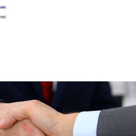
ion
nơi.