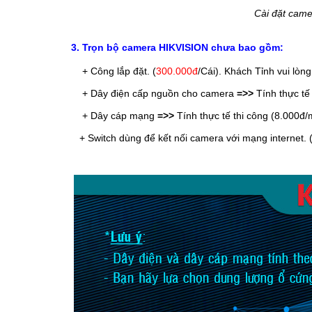
Cài đặt camer
3. Trọn bộ camera HIKVISION chưa bao gồm:
+ Công lắp đặt. (
300.000đ
/Cái
). Khách Tỉnh vui lòn
+ Dây điện cấp nguồn cho camera
=>>
Tính thực tế
+ Dây cáp mạng
=>>
Tính thực tế thi công (8.000đ/
+ Switch dùng để kết nối camera với mạng internet. 