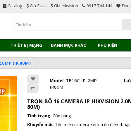
Catalog
Giá Ezviz
Giá Hikvision
0917 744 144
Danh
THIẾT BỊ MẠNG
DANH MỤC KHÁC
PHỤ KIỆN
.0MP (IR 80M)
Model:
TB16C-IP-2MP-
Lư
IR80M
TRỌN BỘ 16 CAMERA IP HIKVISION 2.0M
80M)
Tình trạng:
Còn hàng
Khuyến mãi:
Tên miền camera xem trên điện thoại.