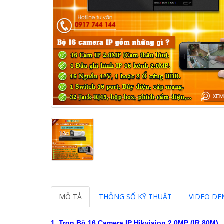
MÔ TẢ
THÔNG SỐ KỸ THUẬT
VIDEO D
1. Trọn Bộ 16 Camera IP Hikvision 2.0MP (IR 80M)