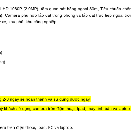
ull HD 1080P (2.0MP), tầm quan sát hồng ngoại 80m,
Tiêu chuẩn chốn
i).
Camera phù hợp lắp đặt trong phòng và lắp đặt trực tiếp ngoài trời
 xe, khu phố, khu công nghiệp,...
g)
ng)
ng 2-3 ngày sẽ hoàn thành và sử dụng được ngay.
ý khách sử dụng camera trên điện thoại, Ipad, máy tính bàn và laptop.