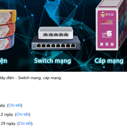
dây điện - Switch mạng, cáp mạng.
ày. 
(
Chi tiết
)
12 ngày. 
(
Chi tiết
)
 29 ngày. 
(
Chi tiết
)