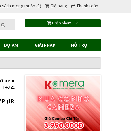
 sách mong muốn (0)
Giỏ hàng
Thanh toán
0 sản phẩm - 0đ
DỰ ÁN
GIẢI PHÁP
HỖ TRỢ
ợt xem:
14929
P (IR