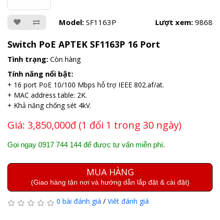
Model:
SF1163P
Lượt xem:
9868
Switch PoE APTEK SF1163P 16 Port
Tình trạng:
Còn hàng
Tính năng nổi bật:
+ 16 port PoE 10/100 Mbps hỗ trợ IEEE 802.af/at.
+ MAC address table: 2K.
+ Khả năng chống sét 4kV.
Giá:
3,850,000đ (1 đổi 1 trong 30 ngày)
Gọi ngay 0917 744 144 để được tư vấn miễn phí.
MUA HÀNG
(Giao hàng tận nơi và hướng dẫn lắp đặt & cài đặt)
0 bài đánh giá
/
Viết đánh giá