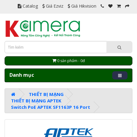
Catalog
Giá Ezviz
Giá Hikvision
0 sản phẩm - 0đ
Danh mục
THIẾT BỊ MẠNG
THIẾT BỊ MẠNG APTEK
Switch PoE APTEK SF1163P 16 Port