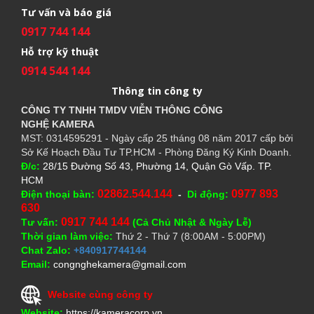
Tư vấn và báo giá
0917 744 144
Hỗ trợ kỹ thuật
0914 544 144
Thông tin công ty
CÔNG TY TNHH TMDV VIỄN THÔNG CÔNG
NGHỆ
KAMERA
MST: 0314595291 - Ngày cấp 25 tháng 08 năm 2017 cấp bởi
Sở Kế Hoạch Đầu Tư TP.HCM - Phòng Đăng Ký Kinh Doanh.
Đ/c:
28/15 Đường Số 43, Phường 14, Quận Gò Vấp. TP.
HCM
02862.544.144
0977 893
Điện thoại bàn:
-
Di động:
630
0917 744 144
Tư vấn:
(Cả Chủ Nhật & Ngày Lễ)
Thời gian làm việc:
Thứ 2 - Thứ 7 (8:00AM - 5:00PM)
Chat Zalo:
+840917744144
Email:
congnghekamera@gmail.com
Website cùng công ty
Website:
https://kameracorp.vn