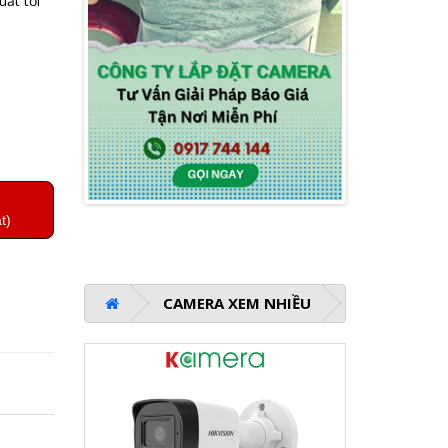
ất tối
t)
CAMERA XEM NHIỀU