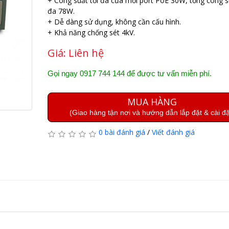
+ Công suất tối đa của mỗi port PoE 30W, tổng công su
đa 78W.
+ Dễ dàng sử dụng, không cần cấu hình.
+ Khả năng chống sét 4kV.
Giá:
Liên hệ
Gọi ngay 0917 744 144 để được tư vấn miễn phí.
MUA HÀNG
(Giao hàng tận nơi và hướng dẫn lắp đặt & cài đặ
0 bài đánh giá
/
Viết đánh giá