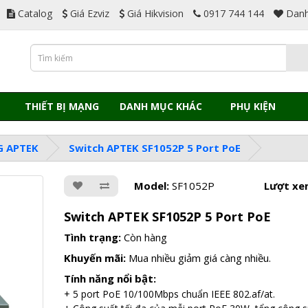
Catalog
Giá Ezviz
Giá Hikvision
0917 744 144
Danh
THIẾT BỊ MẠNG
DANH MỤC KHÁC
PHỤ KIỆN
G APTEK
Switch APTEK SF1052P 5 Port PoE
Model:
SF1052P
Lượt xe
Switch APTEK SF1052P 5 Port PoE
Tình trạng:
Còn hàng
Khuyến mãi:
Mua nhiều giảm giá càng nhiều.
Tính năng nổi bật:
+ 5 port PoE 10/100Mbps chuẩn IEEE 802.af/at.