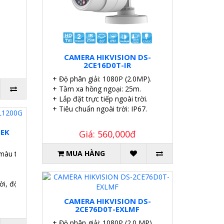
CAMERA HIKVISION DS-
2CE16D0T-IR
+ Độ phân giải: 1080P (2.0MP).
+ Tầm xa hồng ngoại: 25m.
+ Lắp đặt trực tiếp ngoài trời.
+ Tiêu chuẩn ngoài trời: IP67.
TEK
Giá: 560,000đ
MUA HÀNG
 màu trắng.
ời, độ nhạy cao.
CAMERA HIKVISION DS-
2CE76D0T-EXLMF
+ Độ phân giải: 1080P (2.0 MP).