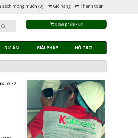
 sách mong muốn (0)
Giỏ hàng
Thanh toán
0 sản phẩm - 0đ
DỰ ÁN
GIẢI PHÁP
HỖ TRỢ
m:
5372