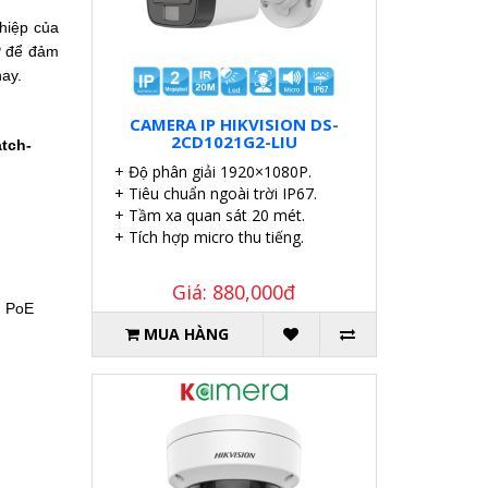
hiệp của
P để đảm
nay.
CAMERA IP HIKVISION DS-
2CD1021G2-LIU
atch-
+ Độ phân giải 1920×1080P.
+ Tiêu chuẩn ngoài trời IP67.
+ Tầm xa quan sát 20 mét.
+ Tích hợp micro thu tiếng.
Giá: 880,000đ
n PoE
MUA HÀNG