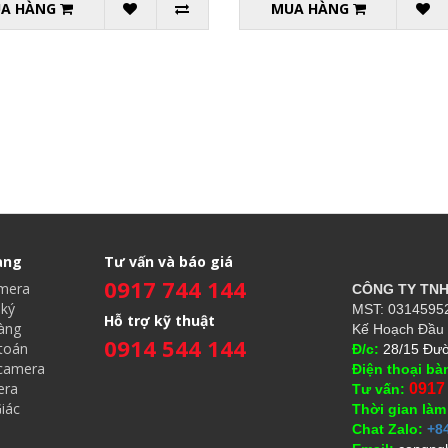
A HÀNG
MUA HÀNG
àng
Tư vấn và báo giá
0917 744 144
amera
CÔNG TY TN
ký
MST: 03145952
Hỗ trợ kỹ thuật
àng
Kế Hoạch Đầu 
0914 544 144
toán
Đ/c:
28/15 Đườ
 camera
Điện thoại bà
era
0917
Tư vấn:
iác
Thời gian làm
Chat Zalo:
+8