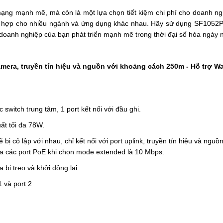
mạng mạnh mẽ, mà còn là một lựa chọn tiết kiệm chi phí cho doanh ng
hù hợp cho nhiều ngành và ứng dụng khác nhau. Hãy sử dụng SF1052
doanh nghiệp của bạn phát triển mạnh mẽ trong thời đại số hóa ngày 
mera, truyền tín hiệu và nguồn với khoảng cách 250m - Hỗ trợ W
switch trung tâm, 1 port kết nối với đầu ghi.
ất tối đa 78W.
 cô lập với nhau, chỉ kết nối với port uplink, truyền tín hiệu và nguồ
ủa các port PoE khi chọn mode extended là 10 Mbps.
bị treo và khởi động lại.
1 và port 2