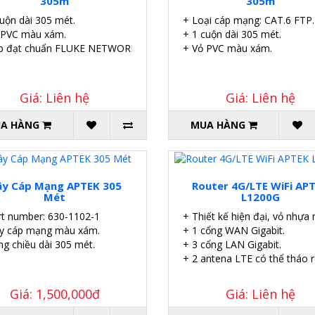
305m
305m
cuộn dài 305 mét.
+ Loại cáp mạng: CAT.6 FTP.
 PVC màu xám.
+ 1 cuộn dài 305 mét.
p đạt chuẩn FLUKE NETWORKS.
+ Vỏ PVC màu xám.
Giá: Liên hệ
Giá: Liên hệ
A HÀNG
MUA HÀNG
y Cáp Mạng APTEK 305
Router 4G/LTE WiFi AP
Mét
L1200G
rt number: 630-1102-1
+ Thiết kế hiện đại, vỏ nhựa
y cáp mạng màu xám.
+ 1 cổng WAN Gigabit.
ng chiều dài 305 mét.
+ 3 cổng LAN Gigabit.
+ 2 antena LTE có thể tháo r
Giá: 1,500,000đ
Giá: Liên hệ