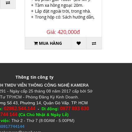
+ Tầm xa hồng ngoại: 20m.
+ Lắp đặt ngoài trời, trong nhà.
+ Trong hộp có: Sách hướng dẫn, Ốc vít tắc kê.
Giá: 420,000đ
MUA HÀNG
Thông tin công ty
HH TMDV VIỄN THÔNG CÔNG NGHỆ
KAMERA
91 - Ngày cấp 25 tháng 08 năm 2017 cấp bởi Sở
Tư TP.HCM - Phòng Đăng Ký Kinh Doanh.
ng Số 43, Phường 14, Quận Gò Vấp. TP. HCM
02862.544.144
0977 893 630
n:
-
Di động:
 744 144
(Cả Chủ Nhật & Ngày Lễ)
 việc:
Thứ 2 - Thứ 7 (8:00AM - 5:00PM)
40917744144