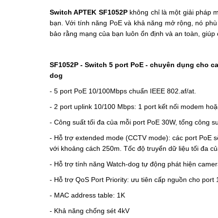
Switch APTEK SF1052P
không chỉ là một giải pháp 
bạn. Với tính năng PoE và khả năng mở rộng, nó p
bảo rằng mạng của bạn luôn ổn định và an toàn, giúp 
SF1052P - Switch 5 port PoE - chuyên dụng cho ca
dog
- 5 port PoE 10/100Mbps chuẩn IEEE 802.af/at.
- 2 port uplink 10/100 Mbps: 1 port kết nối modem hoặc 
- Công suất tối đa của mỗi port PoE 30W, tổng công su
- Hỗ trợ extended mode (CCTV mode): các port PoE sẽ bị
với khoảng cách 250m. Tốc độ truyển dữ liệu tối đa c
- Hỗ trợ tính năng Watch-dog tự động phát hiện camera 
- Hỗ trợ QoS Port Priority: ưu tiên cấp nguồn cho port 
- MAC address table: 1K
- Khả năng chống sét 4kV