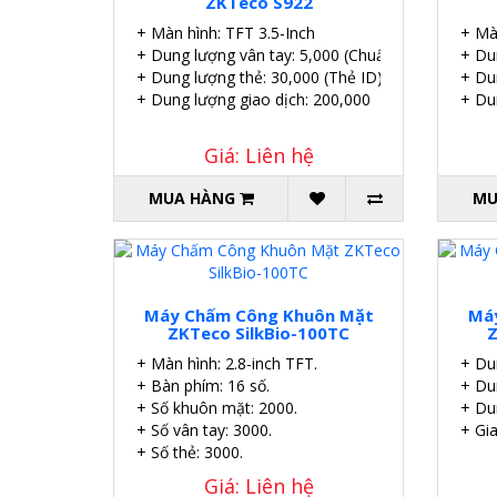
ZKTeco S922
+ Màn hình: TFT 3.5-Inch
+ Mà
+ Dung lượng vân tay: 5,000 (Chuẩn)/ 10,000(Tùy 
+ Du
+ Dung lượng thẻ: 30,000 (Thẻ ID)
+ Du
+ Dung lượng giao dịch: 200,000
+ Du
Giá: Liên hệ
MUA HÀNG
MU
Máy Chấm Công Khuôn Mặt
Má
ZKTeco SilkBio-100TC
Z
+ Màn hình: 2.8-inch TFT.
+ Du
+ Bàn phím: 16 số.
+ Du
+ Số khuôn mặt: 2000.
+ Du
+ Số vân tay: 3000.
+ Gia
+ Số thẻ: 3000.
Giá: Liên hệ