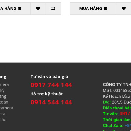
A HÀNG
MUA HÀNG
àng
Tư vấn và báo giá
0917 744 144
amera
CÔNG TY TN
ký
MST: 03145952
Hỗ trợ kỹ thuật
àng
Kế Hoạch Đầu 
0914 544 144
toán
Đ/c:
28/15 Đườ
 camera
Điện thoại bà
era
0917
Tư vấn:
iác
Thời gian làm
Chat Zalo:
+8