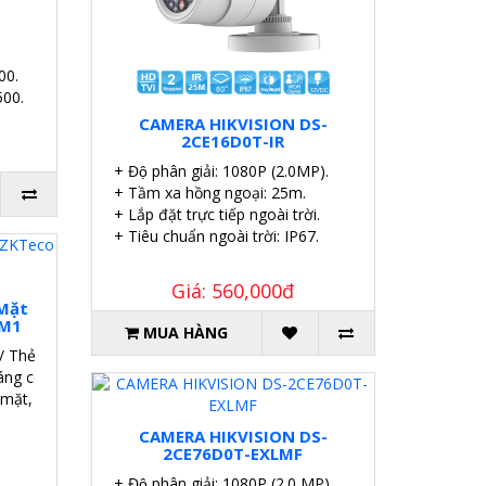
00.
500.
CAMERA HIKVISION DS-
2CE16D0T-IR
+ Độ phân giải: 1080P (2.0MP).
+ Tầm xa hồng ngoại: 25m.
+ Lắp đặt trực tiếp ngoài trời.
+ Tiêu chuẩn ngoài trời: IP67.
Giá: 560,000đ
Mặt
LM1
MUA HÀNG
/ Thẻ / Mật khẩu / Mã QR.
ng có thể điều chỉnh.
mặt, 800 mẫu lòng bàn tay
CAMERA HIKVISION DS-
2CE76D0T-EXLMF
+ Độ phân giải: 1080P (2.0 MP).