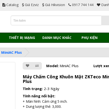
Catalog
Giá Ezviz
Giá Hikvision
0917 744 144
Danh
THIẾT BỊ MẠNG
DANH MỤC KHÁC
PHỤ KIỆN
MiniAC Plus
Model:
MiniAC Plus
Lượt xe
Máy Chấm Công Khuôn Mặt ZKTeco Mi
Plus
Tình trạng:
2-3 Ngày
Tính năng nổi bật:
+ Màn hình: Cảm ứng 5 inch.
+ Dung lượng thẻ: 3,000.