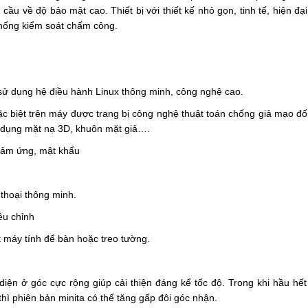
u về độ bảo mật cao. Thiết bị với thiết kế nhỏ gọn, tinh tế, hiện đạ
thống kiểm soát chấm công.
 sử dụng hệ điều hành Linux thông minh, công nghệ cao.
 biệt trên máy được trang bị công nghệ thuật toán chống giả mạo đối
ử dụng mặt nạ 3D, khuôn mặt giả….
 cảm ứng, mật khẩu
 thoại thông minh.
ều chỉnh
đặt máy tính để bàn hoặc treo tường.
ện ở góc cực rộng giúp cải thiện đáng kể tốc độ. Trong khi hầu hết
thì phiên bản minita có thể tăng gấp đôi góc nhận.