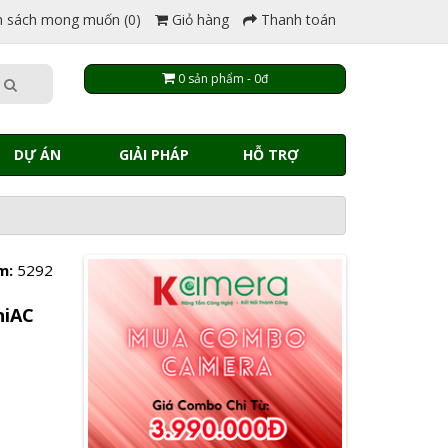
 sách mong muốn (0)
Giỏ hàng
Thanh toán
0 sản phẩm - 0đ
DỰ ÁN
GIẢI PHÁP
HỖ TRỢ
m:
5292
niAC