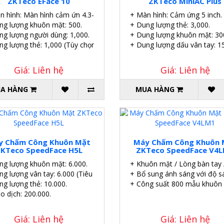
ZKTeco EFace 10
ZKTeco MiniAC Plus
n hình: Màn hình cảm ứn 4.3-inch.
+ Màn hình: Cảm ứng 5 inch.
chọn)
ng lượng khuôn mặt: 500.
+ Dung lượng thẻ: 3,000.
ng lượng người dùng: 1,000.
+ Dung lượng khuôn mặt: 30
ng lượng thẻ: 1,000 (Tùy chọn).
+ Dung lượng dấu vân tay: 1
Giá: Liên hệ
Giá: Liên hệ
A HÀNG
MUA HÀNG
y Chấm Công Khuôn Mặt
Máy Chấm Công Khuôn 
KTeco SpeedFace H5L
ZKTeco SpeedFace V4
ng lượng khuôn mặt: 6.000.
+ Khuôn mặt / Lòng bàn tay 
ng lượng vân tay: 6.000 (Tiêu chuẩn); 10.000 (Tùy chọn).
+ Bổ sung ánh sáng với độ sá
ng lượng thẻ: 10.000.
+ Công suất 800 mẫu khuôn 
o dịch: 200.000.
Giá: Liên hệ
Giá: Liên hệ