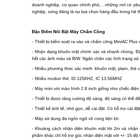
doanh nghiệp, cơ quan chính phủ,…những nơi có yêu cầ
nghiệp, xứng đáng là sự lựa chọn hàng đầu trong hệ 
Đặc Điểm Nổi Bật Máy Chấm Công
- Thiết bị kiểm soát ra vào và chấm công MiniAC Plus
- Nhận dạng khuôn mặt chính xác và nhanh chóng. Đặc
hết các ảnh màu và B/W. Ngăn chăn các tình trạng s
- Nhiều phương thức xác minh: khuôn mặt, plam, thẻ
- Nhiều modun thẻ: ID 125KHZ, IC 13.56MHZ
- Máy mini với màn hình 2.8 inch giống như chiếc điện
- Thiết bị được tăng cường độ sáng, độ sáng có thể đi
- Thiết kế tinh tế, nhỏ gọn, dễ cài đặt. Có hỗ trợ cài 
- Máy sử dụng đa ngôn ngữ vô cùng tiện lợi.
- Khoảng cách nhận diện khuôn mặt tới 2m và nhận di
phẩm khác chỉ hỗ trợ góc nhận diện mặt với +/- 15 độ 