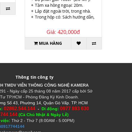
+ Tầm xa hồng ngoại: 20m.
+ Lắp đặt ngoài trời, trong nhà.
+ Trong hộp có: Sách hướng dẫn, Ốc vít tắc kê.
Giá: 420,000đ
MUA HÀNG
Thông tin công ty
HH TMDV VIỄN THÔNG CÔNG NGHỆ
KAMERA
91 - Ngày cấp 25 tháng 08 năm 2017 cấp bởi Sở
Tư TP.HCM - Phòng Đăng Ký Kinh Doanh.
ng Số 43, Phường 14, Quận Gò Vấp. TP. HCM
02862.544.144
0977 893 630
n:
-
Di động:
 744 144
(Cả Chủ Nhật & Ngày Lễ)
 việc:
Thứ 2 - Thứ 7 (8:00AM - 5:00PM)
40917744144