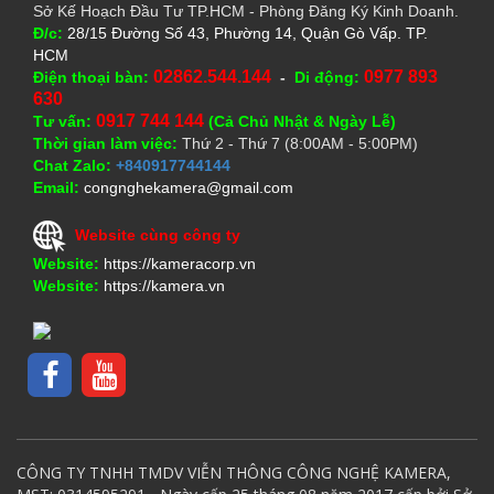
Sở Kế Hoạch Đầu Tư TP.HCM - Phòng Đăng Ký Kinh Doanh.
Đ/c:
28/15 Đường Số 43, Phường 14, Quận Gò Vấp. TP.
HCM
02862.544.144
0977 893
Điện thoại bàn:
-
Di động:
630
0917 744 144
Tư vấn:
(Cả Chủ Nhật & Ngày Lễ)
Thời gian làm việc:
Thứ 2 - Thứ 7 (8:00AM - 5:00PM)
Chat Zalo:
+840917744144
Email:
congnghekamera@gmail.com
Website cùng công ty
Website:
https://kameracorp.vn
Website:
https://kamera.vn
CÔNG TY TNHH TMDV VIỄN THÔNG CÔNG NGHỆ KAMERA,