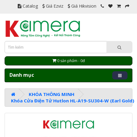
Catalog
Giá Ezviz
Giá Hikvision
0 sản phẩm - 0đ
Danh mục
KHÓA THÔNG MINH
Khóa Cửa Điện Tử Hutlon HL-A19-SU304-W (Earl Gold)