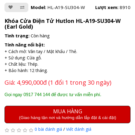
Model:
HL-A19-SU304-W
Lượt xem:
8910
Khóa Cửa Điện Tử Hutlon HL-A19-SU304-W
(Earl Gold)
Tình trạng:
Còn hàng
Tính năng nổi bật:
+ Cách mở: Vân tay / Mật khẩu / Thẻ.
+ Sử dụng: Cửa gỗ.
+ Chất liệu: Thép.
+ Bảo hành: 12 tháng.
Giá:
4,990,000đ (1 đổi 1 trong 30 ngày)
Gọi ngay 0917 744 144 để được tư vấn miễn phí.
MUA HÀNG
(Giao hàng tận nơi và hướng dẫn lắp đặt & cài đặt)
0 bài đánh giá
/
Viết đánh giá