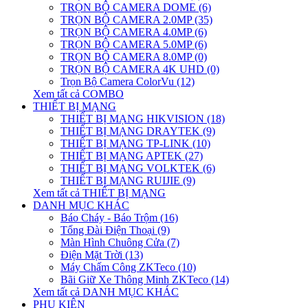
TRỌN BỘ CAMERA DOME (6)
TRỌN BỘ CAMERA 2.0MP (35)
TRỌN BỘ CAMERA 4.0MP (6)
TRỌN BỘ CAMERA 5.0MP (6)
TRỌN BỘ CAMERA 8.0MP (0)
TRỌN BỘ CAMERA 4K UHD (0)
Trọn Bộ Camera ColorVu (12)
Xem tất cả COMBO
THIẾT BỊ MẠNG
THIẾT BỊ MẠNG HIKVISION (18)
THIẾT BỊ MẠNG DRAYTEK (9)
THIẾT BỊ MẠNG TP-LINK (10)
THIẾT BỊ MẠNG APTEK (27)
THIẾT BỊ MẠNG VOLKTEK (6)
THIẾT BỊ MẠNG RUIJIE (9)
Xem tất cả THIẾT BỊ MẠNG
DANH MỤC KHÁC
Báo Cháy - Báo Trộm (16)
Tổng Đài Điện Thoại (9)
Màn Hình Chuông Cửa (7)
Điện Mặt Trời (13)
Máy Chấm Công ZKTeco (10)
Bãi Giữ Xe Thông Minh ZKTeco (14)
Xem tất cả DANH MỤC KHÁC
PHỤ KIỆN