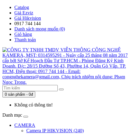
Catalog
Giá Ezviz
Giá Hikvision
0917 744 144
Danh sách mong muốn (0)
Giỏ hàng
Thanh toán
0 sản phẩm - 0đ
Không có thông tin!
Danh mục
CAMERA
Camera IP HIKVISION (240)