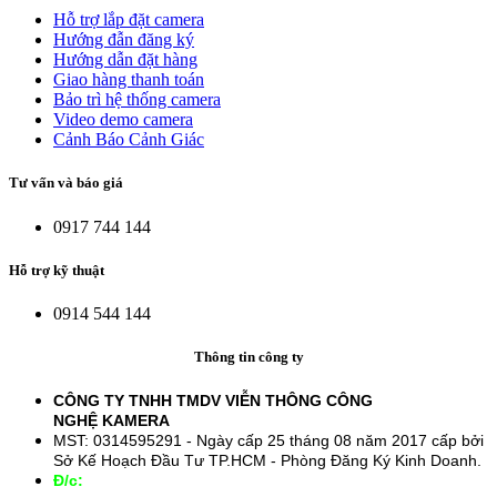
Hỗ trợ lắp đặt camera
Hướng đẫn đăng ký
Hướng dẫn đặt hàng
Giao hàng thanh toán
Bảo trì hệ thống camera
Video demo camera
Cảnh Báo Cảnh Giác
Tư vấn và báo giá
0917 744 144
Hỗ trợ kỹ thuật
0914 544 144
Thông tin công ty
CÔNG TY TNHH TMDV VIỄN THÔNG CÔNG
NGHỆ
KAMERA
MST: 0314595291 - Ngày cấp 25 tháng 08 năm 2017 cấp bởi
Sở Kế Hoạch Đầu Tư TP.HCM - Phòng Đăng Ký Kinh Doanh.
Đ/c:
28/15 Đường Số 43, Phường 14, Quận Gò Vấp. TP.