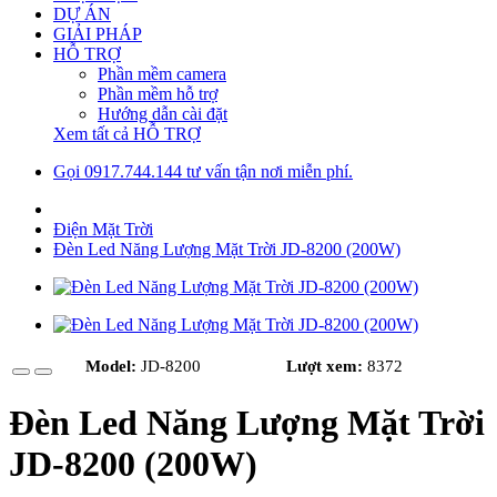
DỰ ÁN
GIẢI PHÁP
HỖ TRỢ
Phần mềm camera
Phần mềm hỗ trợ
Hướng dẫn cài đặt
Xem tất cả HỖ TRỢ
Gọi 0917.744.144 tư vấn tận nơi miễn phí.
Điện Mặt Trời
Đèn Led Năng Lượng Mặt Trời JD-8200 (200W)
Model:
JD-8200
Lượt xem:
8372
Đèn Led Năng Lượng Mặt Trời
JD-8200 (200W)