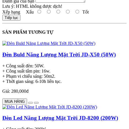
Đánh giá của bạn
Lưu ý:
HTML không được dịch!
Xếp hạng
Xấu
Tốt
Tiếp tục
SẢN PHẨM TƯƠNG TỰ
Đèn Buld Năng Lượng Mặt Trời JD-X50 (50W)
+ Công suất đèn: 50W.
+ Công suất tấm pin: 16w.
+ Phạm vi chiếu sáng: 50m2.
+ Thời gian sáng: 6-10h liên tục.
Giá: 280,000đ
MUA HÀNG
Đèn Led Năng Lượng Mặt Trời JD-8200 (200W)