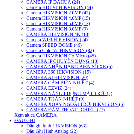
CAMERA IP DAHUA (24)
Camera HDTVI HIKVISION (44)
Camera HIKVISION 2.0MP (47)
Camera HIKVISION 4.0MP (15)
Camera HIKVISION 5.0MP (13)
Camera HIKVISION 8.0MP (9)
CAMERA HIKVISION 4K (18)
Camera WIFI HIKVISION (24)
Camera SPEED DOME (46)
Camera ColorVu HIKVISION (82)
Camera HIKVISION Có Micro (45)
CAMERA IP CHUYÊN DỤNG (18)
CAMERA NHẬN DẠNG BIỂN SỐ XE (5)
CAMERA 360 HIKVISION (15)
CAMERA AI HIKVISION (20)
CAMERA CẢM BIẾN NHIỆT (4)
CAMERA EZVIZ (24)
CAMERA NĂNG LƯỢNG MẶT TRỜI (2)
CAMERA THÂN NHIỆT (9)
CAMERA XOAY NGOÀI TRỜI HIKVISION (5)
CAMERA ĐÀM THOẠI 2 CHIỀU (27)
Xem tất cả CAMERA
ĐẦU GHI
Đầu ghi hình HIKVISION (63)
Đầu Ghi Hình Analog (22)