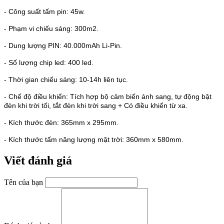
- Công suất tấm pin: 45w.
- Phạm vi chiếu sáng: 300m2.
- Dung lượng PIN: 40.000mAh Li-Pin.
- Số lượng chip led: 400 led.
- Thời gian chiếu sáng:
10
-
1
4h liên tục.
- Chế độ điều khiển: Tích hợp bộ cảm biến ánh sang, tự động bật
đèn khi trời tối, tắt đèn khi trời sang + Có điều khiển từ xa.
- Kích thước đèn: 365
mm
x 295
m
m
.
- Kích thước tấm năng lượng mặt trời: 360
mm
x 580
mm
.
Viết đánh giá
Tên của bạn