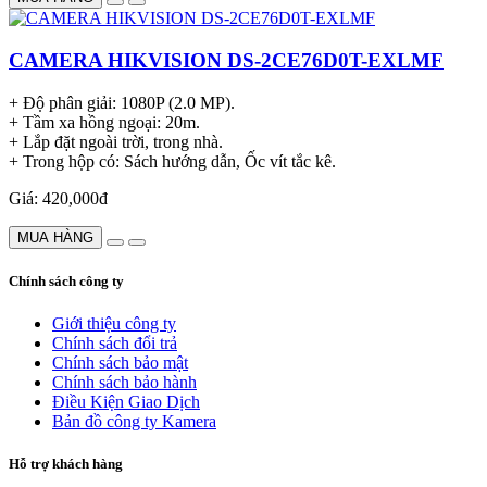
CAMERA HIKVISION DS-2CE76D0T-EXLMF
+ Độ phân giải: 1080P (2.0 MP).
+ Tầm xa hồng ngoại: 20m.
+ Lắp đặt ngoài trời, trong nhà.
+ Trong hộp có: Sách hướng dẫn, Ốc vít tắc kê.
Giá: 420,000đ
MUA HÀNG
Chính sách công ty
Giới thiệu công ty
Chính sách đổi trả
Chính sách bảo mật
Chính sách bảo hành
Điều Kiện Giao Dịch
Bản đồ công ty Kamera
Hỗ trợ khách hàng