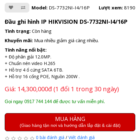
Model:
DS-7732NI-I4/16P
Lượt xem:
8190
Đầu ghi hình IP HIKVISION DS-7732NI-I4/16P
Tình trạng:
Còn hàng
Khuyến mãi:
Mua nhiều giảm giá càng nhiều.
Tính năng nổi bật:
+ Độ phân giải 12.0MP.
+ Chuẩn nén video H.265
+ Hỗ trợ 4 ổ cứng SATA 6TB.
+ Hỗ trợ 16 cổng POE, Nguồn 200W .
Giá:
14,300,000đ (1 đổi 1 trong 30 ngày)
Gọi ngay 0917 744 144 để được tư vấn miễn phí.
MUA HÀNG
(Giao hàng tận nơi và hướng dẫn lắp đặt & cài đặt)
0 bài đánh giá
/
Viết đánh giá