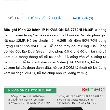
MÔ TẢ
THÔNG SỐ KỸ THUẬT
ĐÁNH GIÁ (0)
Đầu ghi hình 32 kênh IP HIKVISION DS-7732NI-I4/16P
là dòng
đầu ghi nằm trong Serries cao cấp của Hikvision. Với độ phân giải
rất cao 12MP. Hỗ trợ chuẩn nén H.265 tiết kiệm 50%-70% dung
lượng lưu trữ so với H.264. Dễ dàng thay đổi ở cứng. Hai luồng
dữ liệu độc lập Dual Stream cho phép đặt ở chế độ ghi tại chỗ và
xem qua mạng thông số tối ưu nhất . 16 cổng vào và 4 cổng ra
báo động . Hỗ trợ đánh dấu đoạn Video ( TAG VIDEO), hỗ trợ tìm
và xem lại các đoạn đánh dấu, hỗ trợ ZOOM kỹ thuật số khi đang
xem lại đoạn VIDEO, hỗ trợ chụp ảnh khi đang xem lại.