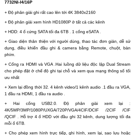
7732NI-I4/16P
+ Độ phân giải ghi rất cao lên tới 4K 3840x2160
+ Độ phân giải xem hình HD1080P ở tất cả các kênh
+ HDD: 4 ổ cứng SATA tối đa 6TB . 1 cổng eSATA .
+ Giao diện thân thiện với người dùng, thao tác đơn giản, dễ sử
dụng, điều khiển đầu ghi & camera bằng Remote, chuột, bàn
phím.
+ Cổng ra HDMI và VGA .Hai luồng dữ liệu độc lập Dual Stream
cho phép đặt ở chế độ ghi tại chỗ và xem qua mạng thông số tối
ưu nhất
+ Xem lại đồng thời 32. 4 kênh video/1 kênh audio .1 đầu ra VGA,
1 đầu ra HDMI, 1 đầu ra audio .
+ Hai cổng USB2.0. Độ phân giải xem lại :
4K/5MP/3MP/1080P/UXGA/720P/VGA/4CIF/DCIF /2CIF /CIF
/QCIF . Hỗ trợ 4 ổ HDD với đầu ghi 32 kênh, dung lượng tối đa
mỗi ổ 6TB.
+ Cho phép xem hình trực tiếp, ghi hình, xem lại, sao lưu hoặc