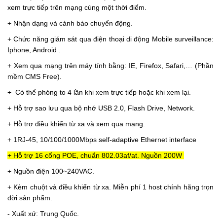
xem trực tiếp trên mạng cùng một thời điểm.
+ Nhận dạng và cảnh báo chuyển động.
+ Chức năng giám sát qua điện thoại di động Mobile surveillance:
Iphone, Android .
+ Xem qua mạng trên máy tính bằng: IE, Firefox, Safari,… (Phần
mềm CMS Free).
+
Có thể phóng to 4 lần khi xem trực tiếp hoặc khi xem lại.
+ Hỗ trợ sao lưu qua bộ nhớ USB 2.0, Flash Drive, Network.
+ Hỗ trợ điều khiển từ xa và xem qua mạng.
+ 1RJ-45, 10/100/1000Mbps self-adaptive Ethernet interface
+ Hỗ trợ 16 cổng POE, chuẩn 802.03af/at. Nguồn 200W
+
Nguồn điện 100~240VAC.
+ Kèm chuột và điều khiển từ xa. Miễn phí 1 host chính hãng trọn
đời sản phẩm.
- Xuất xứ: Trung Quốc.