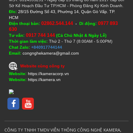
Sở Kế Hoạch Đầu Tư TP.HCM - Phòng Đăng Ký Kinh Doanh.
Đ/c:
28/15 Đường Số 43, Phường 14, Quận Gò Vấp. TP.
HCM
02862.544.144
0977 893
Điện thoại bàn:
-
Di động:
630
0917 744 144
Tư vấn:
(Cả Chủ Nhật & Ngày Lễ)
Thời gian làm việc:
Thứ 2 - Thứ 7 (8:00AM - 5:00PM)
Chat Zalo:
+840917744144
Email:
congnghekamera@gmail.com
Website cùng công ty
Website:
https://kameracorp.vn
Website:
https://kamera.vn
CÔNG TY TNHH TMDV VIỄN THÔNG CÔNG NGHỆ KAMERA,