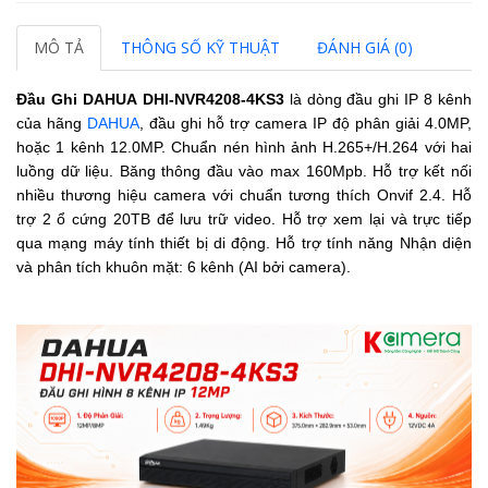
MÔ TẢ
THÔNG SỐ KỸ THUẬT
ĐÁNH GIÁ (0)
Đầu Ghi DAHUA
DHI-NVR4208-4KS3
là dòng đầu ghi IP 8 kênh
của hãng
DAHUA
, đầu ghi hỗ trợ camera IP độ phân giải 4.0MP,
hoặc 1 kênh 12.0MP. Chuẩn nén hình ảnh H.265+/H.264 với hai
luồng dữ liệu. Băng thông đầu vào max 160Mpb. Hỗ trợ kết nối
nhiều thương hiệu camera với chuẩn tương thích Onvif 2.4. Hỗ
trợ 2 ổ cứng 20TB để lưu trữ video.
Hỗ trợ xem lại và trực tiếp
qua mạng máy tính thiết bị di động.
Hỗ trợ tính năng Nhận diện
và phân tích khuôn mặt: 6 kênh (AI bởi camera).