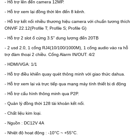
- Hỗ trợ lên đến camera 12MP.
- Hỗ trợ xem lại đồng thời lên đến 8 kênh.
- Hỗ trợ kết nối nhiều thương hiệu camera với chuẩn tương thích
ONVIF 22.12(Profile T; Profile S; Profile G)
- Hỗ trợ 2 slot ổ cứng 3.5" dung lượng đến 20TB
- 2 usd 2.0, 1 cổng RJ4(10/100/1000M), 1 cổng audio vào ra hỗ
trợ đàm thoại 2 chiều. Cổng Alarm IN/OUT: 4/2
- HDMI/VGA: 1/1
- Hỗ trợ điều khiển quay quét thông minh với giao thức dahua.
- Hỗ trợ xem lại và trực tiếp qua mạng máy tính thiết bị di động
- Hỗ trợ cấu hình thông minh qua P2P.
- Quản lý đồng thời 128 tài khoản kết nối.
- Chất liệu kim loại.
- Nguồn : DC12V 4A
- Nhiệt độ hoạt động : -10°C ~ +55°C.