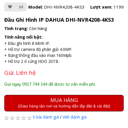
Model:
DHI-NVR4208-4KS3
Lượt xem:
1199
Đầu Ghi Hình IP DAHUA DHI-NVR4208-4KS3
Tình trạng:
Còn hàng
Tính năng nổi bật:
+ Đầu ghi hình 8 kênh IP.
+ Hỗ trợ camera độ phân giải 4.0MP.
+ Băng thông đầu vào max 160Mpb.
+ Hỗ trợ 2 ổ cứng HDD 20TB.
Giá:
Liên hệ
Gọi ngay 0917 744 144 để được tư vấn miễn phí.
MUA HÀNG
(Giao hàng tận nơi và hướng dẫn lắp đặt & cài đặt)
0 bài đánh giá
/
Viết đánh giá