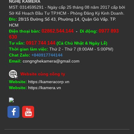
NGHỆ
KAMERA
MST: 0314595291 - Ngày cấp 25 tháng 08 năm 2017 cấp bởi
Sở Kế Hoạch Đầu Tư TP.HCM - Phòng Đăng Ký Kinh Doanh.
Đ/c:
28/15 Đường Số 43, Phường 14, Quận Gò Vấp. TP.
HCM
02862.544.144
0977 893
Điện thoại bàn:
-
Di động:
630
0917 744 144
Tư vấn:
(Cả Chủ Nhật & Ngày Lễ)
Thời gian làm việc:
Thứ 2 - Thứ 7 (8:00AM - 5:00PM)
Chat Zalo:
+840917744144
Email:
congnghekamera@gmail.com
Website cùng công ty
Website:
https://kameracorp.vn
Website:
https://kamera.vn